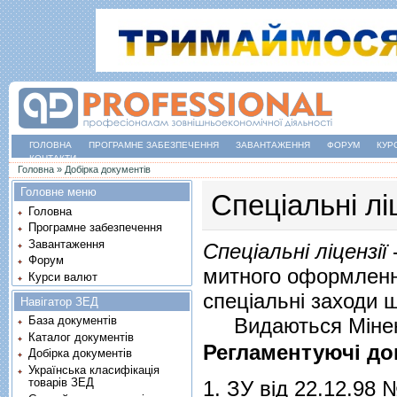
ГОЛОВНА
ПРОГРАМНЕ ЗАБЕЗПЕЧЕННЯ
ЗАВАНТАЖЕННЯ
ФОРУМ
КУР
КОНТАКТИ
Ви є тут
Головна
»
Добірка документів
Головне меню
Спеціальні лі
Головна
Програмне забезпечення
Завантаження
Спеціальні ліцензії
-
Форум
митного оформлення
Курси валют
спеціальні заходи 
Навігатор ЗЕД
Видаються Мінеко
База документів
Каталог документів
Регламентуючі до
Добірка документів
Українська класифікація
товарів ЗЕД
1.
ЗУ від 22.12.98 