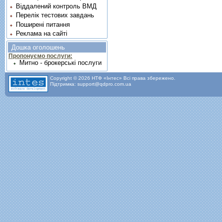
Віддалений контроль ВМД
Перелік тестових завдань
Поширені питання
Реклама на сайті
Дошка оголошень
Пропонуємо послуги:
Митно - брокерські послуги
Copyright © 2026 НТФ «Інтес» Всі права збережено.
Підтримка: support@qdpro.com.ua