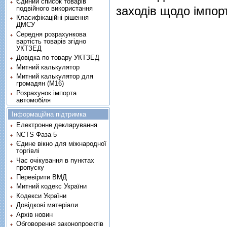
Єдиний список товарів
заходiв щодо iмпорт
подвійного використання
Класифікаційні рішення
ДМСУ
Середня розрахункова
вартість товарів згідно
УКТЗЕД
Довідка по товару УКТЗЕД
Митний калькулятор
Митний калькулятор для
громадян (М16)
Розрахунок імпорта
автомобіля
Інформаційна підтримка
Електронне декларування
NCTS Фаза 5
Єдине вікно для міжнародної
торгівлі
Час очікування в пунктах
пропуску
Перевірити ВМД
Митний кодекс України
Кодекси України
Довідкові матеріали
Архів новин
Обговорення законопроектів