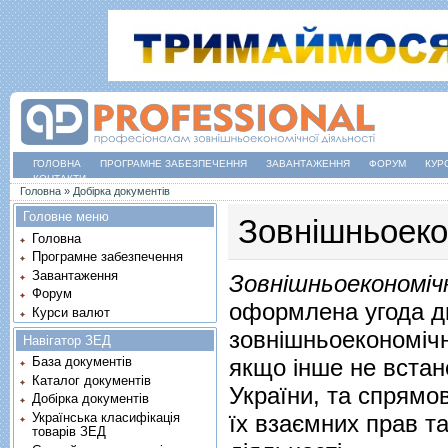
ГОЛОВНА
ПРОГРАМНЕ ЗАБЕЗПЕЧЕННЯ
ЗАВАНТАЖЕННЯ
ФОРУМ
КУР
КОНТАКТИ
Ви є тут
Головна
»
Добірка документів
Головне меню
Зовнішньоекон
Головна
Програмне забезпечення
Завантаження
Зовнішньоекономіч
Форум
оформлена угода дв
Курси валют
зовнішньоекономічно
Навігатор ЗЕД
якщо інше не вста
База документів
Каталог документів
України, та спрямо
Добірка документів
Українська класифікація
їх взаємних прав та
товарів ЗЕД