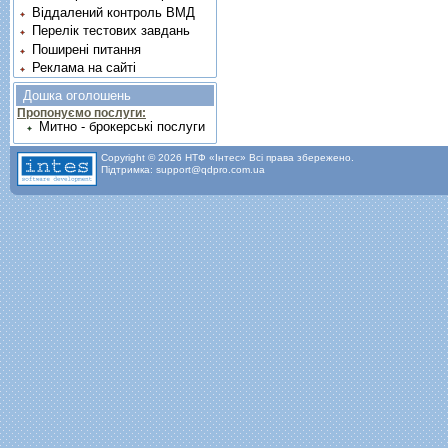
Віддалений контроль ВМД
Перелік тестових завдань
Поширені питання
Реклама на сайті
Дошка оголошень
Пропонуємо послуги:
Митно - брокерські послуги
Copyright © 2026 НТФ «Інтес» Всі права збережено.
Підтримка: support@qdpro.com.ua