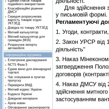
діяльності.
Єдиний список товарів
подвійного використання
Для здійснення зо
Класифікаційні рішення
ДМСУ
у письмовій формі.
Середня розрахункова
вартість товарів згідно
Регламентуючі до
УКТЗЕД
Довідка по товару УКТЗЕД
1.
Угоди, контракти
Митний калькулятор
Митний калькулятор для
громадян (М16)
2.
Закон УРСР від 1
Розрахунок імпорта
діяльність"
автомобіля
Інформаційна підтримка
3.
Наказ Мінеконом
Електронне декларування
NCTS Фаза 5
затвердження Поло
Єдине вікно для міжнародної
торгівлі
договорів (контракті
Час очікування в пунктах
пропуску
4.
Наказ ДМСУ від 
Перевірити ВМД
Митний кодекс України
здiйснення митного
Кодекси України
застосуванням вант
Довідкові матеріали
Архів новин
Обговорення законопроектів