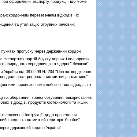
- при оформленні експорту продукції, що може
транскордонним перевезенням відходів i їх
нищення та утилізацію отруйних речовин;
 пунктах пропуску через державний кордон"
ю експортних партій брухту чорних i кольорових
ого природного середовища та ядерної безпеки"
и України від 08.09.99 № 204 "Про затвердження
ні діяльності регіональних митниць i митниць"
донними перевезеннями небезпечних вiдходiв та
во, зберігання, транспортування, використання,
вих відходів, продуктів біотехнології та інших
 затвердження Інструкції щодо проведення
ний кордон та на митний території України"
через державний кордон України"