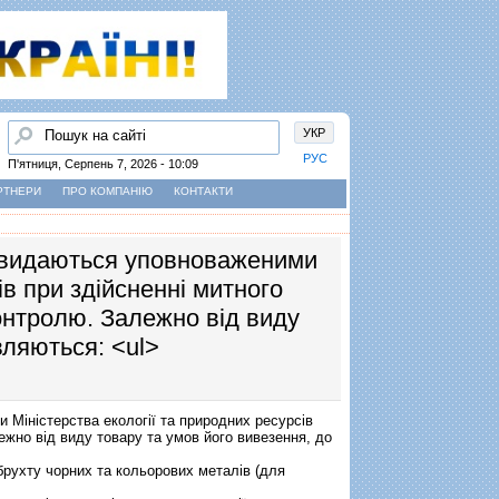
Пошук
УКР
РУС
П'ятниця, Серпень 7, 2026 - 10:09
РТНЕРИ
ПРО КОМПАНІЮ
КОНТАКТИ
ю видаються уповноваженими
ів при здійсненні митного
онтролю. Залежно від виду
вляються: <ul>
 Міністерства екології та природних ресурсів
ежно від виду товару та умов його вивезення, до
брухту чорних та кольорових металів (для