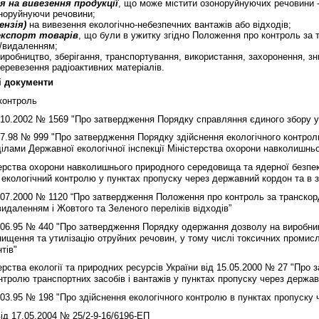
я на вивезення продукції
, що може містити озоноруйнуючих речовини 
оноруйнуючи речовини;
ензія)
на вивезення екологiчно-небезпечних вантажів або відходів;
 експорт товарів
, що були в ужитку згідно Положення про контроль за 
ю/видаленням;
иробництво, зберігання, транспортування, використання, захоронення, з
еревезення радіоактивних матеріалів.
і документи
контроль
.10.2002 № 1569 "Про затвердження Порядку справляння єдиного збору у
7.98 № 999 "Про затвердження Порядку здійснення екологічного контрол
ділами Державної екологічної iнспекцiї Міністерства охорони навколишнь
ерства охорони навколишнього природного середовища та ядерної безпек
екологічний контролю у пунктах пропуску через державний кордон та в зо
.07.2000 № 1120 “Про затвердження Положення про контроль за транскор
видаленням i Жовтого та Зеленого перелiкiв вiдходiв”
06.95 № 440 "Про затвердження Порядку одержання дозволу на виробницт
нищення та утилізацію отруйних речовин, у тому числі токсичних промисло
нтів"
ерства екології та природних ресурсів України від 15.05.2000 № 27 "Про
онтролю транспортних засобів i вантажів у пунктах пропуску через держав
03.95 № 198 "Про здійснення екологічного контролю в пунктах пропуску 
д 17.05.2004 № 25/2-9-16/6196-ЕП