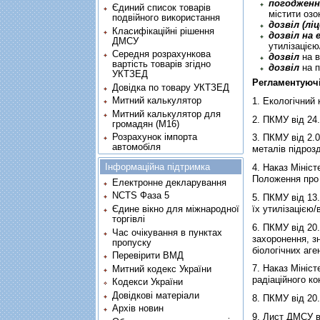
погодженн
Єдиний список товарів
містити оз
подвійного використання
дозвiл (ліц
Класифікаційні рішення
дозвіл на
ДМСУ
утилiзацiє
Середня розрахункова
дозвіл
на в
вартість товарів згідно
дозвіл
на п
УКТЗЕД
Регламентуюч
Довідка по товару УКТЗЕД
Митний калькулятор
1.
Екологічний 
Митний калькулятор для
2.
ПКМУ від 24
громадян (М16)
Розрахунок імпорта
3.
ПКМУ від 2.0
автомобіля
металів підроз
Інформаційна підтримка
4.
Наказ Мініст
Положення про 
Електронне декларування
NCTS Фаза 5
5.
ПКМУ від 13
їх утилiзацiєю/
Єдине вікно для міжнародної
торгівлі
6.
ПКМУ від 20.
Час очікування в пунктах
захоронення, з
пропуску
біологічних аге
Перевірити ВМД
7.
Наказ Мініст
Митний кодекс України
радіаційного к
Кодекси України
Довідкові матеріали
8.
ПКМУ від 20.
Архів новин
9.
Лист ДМСУ ві