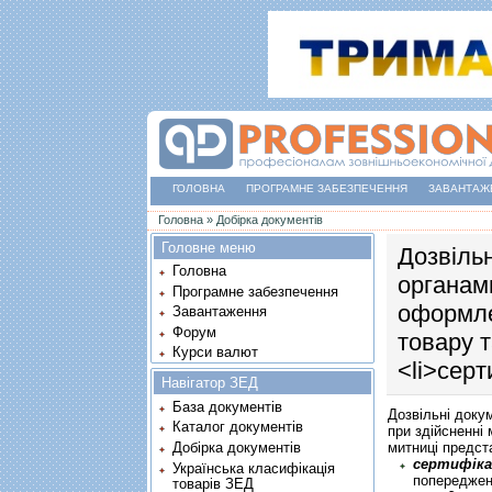
ГОЛОВНА
ПРОГРАМНЕ ЗАБЕЗПЕЧЕННЯ
ЗАВАНТАЖ
Ви є тут
Головна
»
Добірка документів
Головне меню
Дозвіль
Головна
органами
Програмне забезпечення
оформле
Завантаження
Форум
товару 
Курси валют
<li>серт
Навігатор ЗЕД
База документів
Дозвільні доку
Каталог документів
при здійсненні
митниці предст
Добірка документів
сертифiка
Українська класифікація
попереджен
товарів ЗЕД