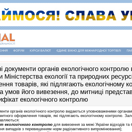
ЕННЯ
ФОРУМ
КУРСИ ВАЛЮТ
ЄДИНЕ ВІКНО ДЛЯ МІЖНАРОДНОЇ ТОРГІВЛІ
ПА
ні документи органів екологічного контрол
 Міністерства екології та природних ресурс
ння товарів, які підлягають екологічному к
та умов його вивезення, до митниці предста
ифiкат екологічного контролю
менти органів екологічного контролю видаються уповноваженими органами
 митного оформлення товарів, які підлягають екологічному контролю. Зал
авляються:
т екологічного контролю
для вивезення за межi України відходів та 
ня випадкiв з перевищенням норм радiоактивного випромінювання);