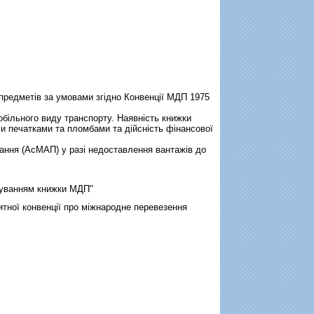
 предметів за умовами згідно Конвенції МДП 1975
ільного виду транспорту. Наявність книжки
и печатками та пломбами та дійсність фінансової
ання (АсМАП) у разі недоставлення вантажів до
осуванням книжки МДП"
тної конвенцiї про мiжнародне перевезення