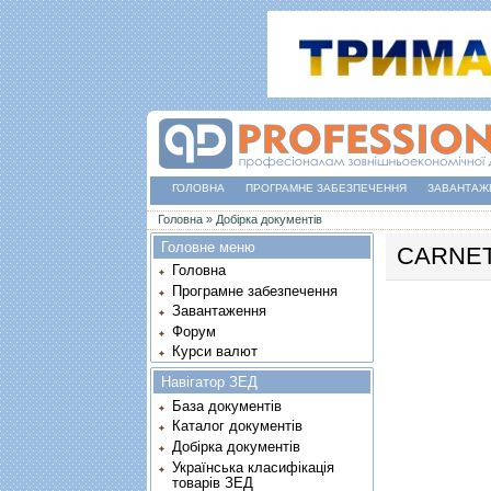
ГОЛОВНА
ПРОГРАМНЕ ЗАБЕЗПЕЧЕННЯ
ЗАВАНТАЖ
Ви є тут
Головна
»
Добірка документів
Головне меню
CARNET 
Головна
Програмне забезпечення
Завантаження
Форум
Курси валют
Навігатор ЗЕД
База документів
Каталог документів
Добірка документів
Українська класифікація
товарів ЗЕД