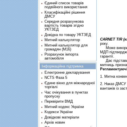
Єдиний список товарів
подвійного використання
Класифікаційні рішення
ДМСУ
Середня розрахункова
вартість товарів згідно
УКТЗЕД
Довідка по товару УКТЗЕД
CARNET TIR (
Митний калькулятор
року.
Митний калькулятор для
Може використо
громадян (М16)
МДП підтверджу
Розрахунок імпорта
гарантії.
автомобіля
Дає підстави м
митниць призна
Інформаційна підтримка
Регламентуюч
Електронне декларування
1.
Митна конвен
NCTS Фаза 5
Єдине вікно для міжнародної
2.
Наказ ДМСУ в
торгівлі
вантажiв iз за
Час очікування в пунктах
пропуску
Перевірити ВМД
Митний кодекс України
Кодекси України
Довідкові матеріали
Архів новин