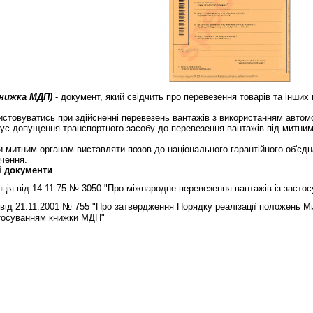
книжка МДП)
- документ, який свідчить про перевезення товарів та інших
вуватись при здійсненні перевезень вантажів з використанням автомоб
є допущення транспортного засобу до перевезення вантажів під митним
итним органам виставляти позов до національного гарантійного об'єдн
чення.
і документи
ція від 14.11.75 № 3050 "Про міжнародне перевезення вантажів із заст
ід 21.11.2001 № 755 "Про затвердження Порядку реалiзацiї положень Ми
стосуванням книжки МДП"