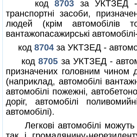
код
8703
за УКТЗЕД - а
транспортнi засоби, признач
людей (крiм автомобiлiв т
вантажопасажирськi автомобiлi-
код
8704
за УКТЗЕД - автомоб
код
8705
за УКТЗЕД - автом
призначених головним чином 
(наприклад, автомобiлi вантажн
автомобiлi пожежнi, автобетон
дорiг, автомобiлi поливомийнi
автомобiлi).
Легковi автомобiлi можуть н
так i громадянину-нерезиден