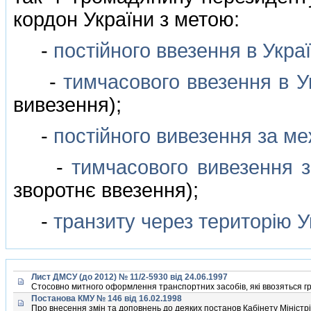
кордон України з метою:
-
постiйного ввезення в Укра
-
тимчасового ввезення в У
вивезення);
-
постiйного вивезення за ме
-
тимчасового вивезення з
зворотнє ввезення);
-
транзиту через територiю У
Лист ДМСУ (до 2012) № 11/2-5930 від 24.06.1997
Стосовно митного оформлення транспортних засобiв, якi ввозяться г
Постанова КМУ № 146 від 16.02.1998
Про внесення змiн та доповнень до деяких постанов Кабiнету Мiнiстрi