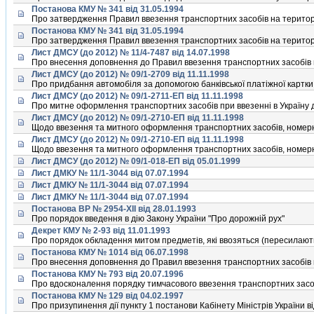
Постанова КМУ № 341 від 31.05.1994
Про затвердження Правил ввезення транспортних засобів на територ
Постанова КМУ № 341 від 31.05.1994
Про затвердження Правил ввезення транспортних засобів на територ
Лист ДМСУ (до 2012) № 11/4-7487 від 14.07.1998
Про внесення доповнення до Правил ввезення транспортних засобiв 
Лист ДМСУ (до 2012) № 09/1-2709 від 11.11.1998
Про придбання автомобіля за допомогою банківської платіжної картки
Лист ДМСУ (до 2012) № 09/1-2711-ЕП від 11.11.1998
Про митне оформлення транспортних засобiв при ввезеннi в Україну 
Лист ДМСУ (до 2012) № 09/1-2710-ЕП від 11.11.1998
Щодо ввезення та митного оформлення транспортних засобiв, номерни
Лист ДМСУ (до 2012) № 09/1-2710-ЕП від 11.11.1998
Щодо ввезення та митного оформлення транспортних засобiв, номерни
Лист ДМСУ (до 2012) № 09/1-018-ЕП від 05.01.1999
Лист ДМКУ № 11/1-3044 від 07.07.1994
Лист ДМКУ № 11/1-3044 від 07.07.1994
Лист ДМКУ № 11/1-3044 від 07.07.1994
Постанова ВР № 2954-XII від 28.01.1993
Про порядок введення в дiю Закону України "Про дорожнiй рух"
Декрет КМУ № 2-93 від 11.01.1993
Про порядок обкладення митом предметiв, якi ввозяться (пересилают
Постанова КМУ № 1014 від 06.07.1998
Про внесення доповнення до Правил ввезення транспортних засобiв 
Постанова КМУ № 793 від 20.07.1996
Про вдосконалення порядку тимчасового ввезення транспортних засоб
Постанова КМУ № 129 від 04.02.1997
Про призупинення дiї пункту 1 постанови Кабiнету Мiнiстрiв України в