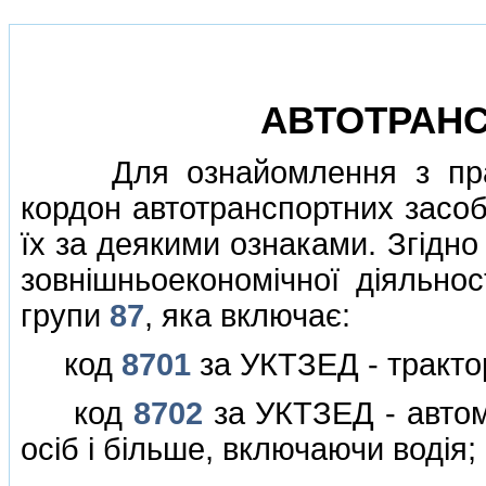
АВТОТРАНС
Для ознайомлення з прави
кордон автотранспортних засоб
їх за деякими ознаками. Згiдно
зовнiшньоекономiчної дiяльнос
групи
87
, яка включає:
код
8701
за УКТЗЕД - тракто
код
8702
за УКТЗЕД - автом
осiб i бiльше, включаючи водiя;