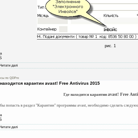
рис. 1
а
S
Читати далі
про Как "открыть" заполнение электронного инвойса в ТР. .ПД
осы по QDPro
 находится карантин avast! Free Antivirus 2015
Где находится карантин
avast! Free Ant
бы попасть в раздел "Карантин" программы avast, необходимо сделать следую
а
S
Читати далі
про Где находится карантин avast! Free Antivirus 2015