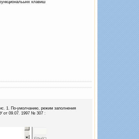
 функциональынх клавиш
гово ?
рис. 1. По-умолчанию, режим заполнения
У от 09.07. 1997 № 307
: