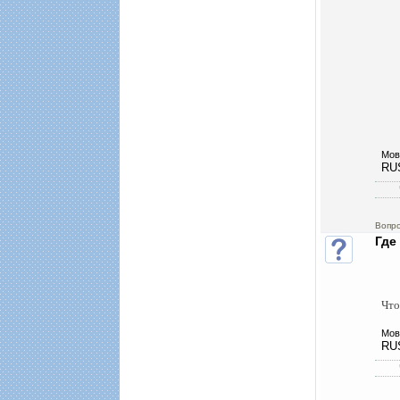
Мов
RU
Вопр
Где
Что
Мов
RU