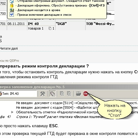
а
S
Читати далі
про Пояснения к картинкам, выводимым в списке деклараций ?
осы по QDPro
 прервать режим контроля декларации ?
 того, чтобы остановить контроль декларации нужно нажать на кнопку
С
равления режима контроля ГТД
бо просто нажать клавишу
ESC
.
 этом проверка текущей ГТД будет прервана в окне контроля появится 