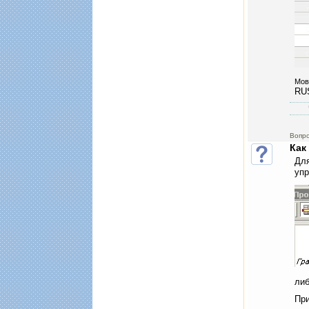
Мов
RU
Вопр
Как
Для
уп
ли
При