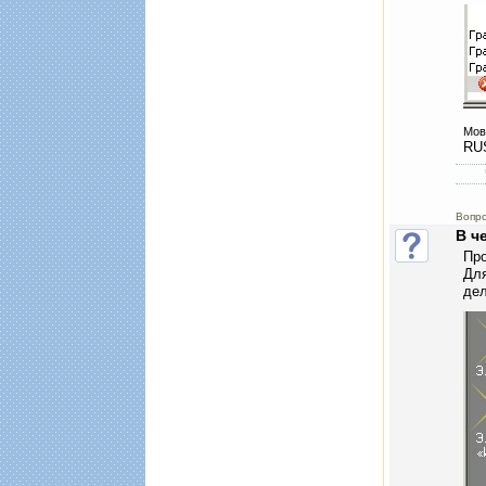
Мов
RU
Вопр
В ч
Пр
Для
де