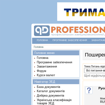
ГОЛОВНА
ПРОГРАМНЕ ЗАБЕЗПЕЧЕННЯ
ЗАВАНТАЖ
Ви є тут
Головна
Головне меню
Поширен
Головна
Програмне забезпечення
Завантаження
Тема Питань-від
Форум
Курси валют
Щоб відфільтр
Навігатор ЗЕД
База документів
Рус
Каталог документів
Добірка документів
Мов
Українська класифікація
RU
товарів ЗЕД