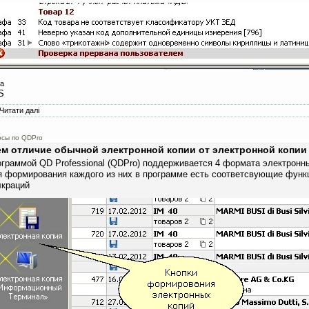
а
S
Читати далі
про Как прервать режим контроля декларации ?
осы по QDPro
ем отличие обычной электронной копии от электронной копи
ограммой
QD Professional (QDPro)
поддерживается 4 формата электронных к
 формирования каждого из них в программе есть соответсвующие функц
лкраций