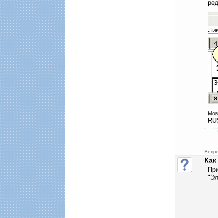
ре
Мов
RU
Вопро
При
"Эл