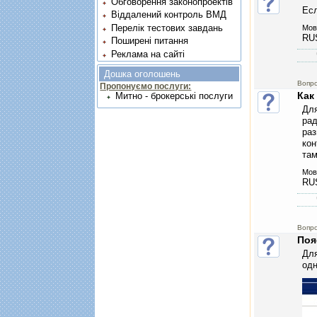
Обговорення законопроектів
Ес
Віддалений контроль ВМД
Перелік тестових завдань
Мов
RU
Поширені питання
Реклама на сайті
Дошка оголошень
Вопр
Пропонуємо послуги:
Как
Митно - брокерські послуги
Для
рад
раз
кон
там
Мов
RU
Вопро
Поя
Для
одн