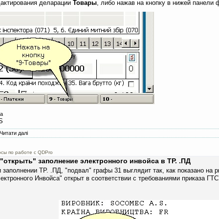
дактирования деларации
Товары
, либо нажав на кнопку в нижей панели
а
S
Читати далі
про Как удалить сразу несколько товаров из ГТД, чтобы не делать это поша
сы по работе с QDPro
Как "открыть" заполнение электронного инвойса в ТР. .ПД
 заполнении ТР. .ПД, "подвал" графы 31 выглядит так, как показано на 
ектронного Инвойса" открыт в соответствии с требованиями приказа
ГТС