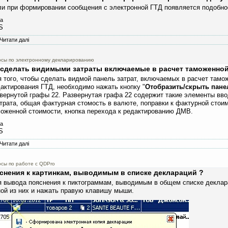
ли при формировании сообщения с электронной ГТД появляется подобно
а
S
Читати далі
про Электронное декларирование : размер файла ... превышает допустимы
осы по электронному декларированию
 сделать видимыми затраты включаемые в расчет таможенной
 того, чтобы сделать видмой панель затрат, включаемых в расчет тамо
актирования ГТД, необходимо нажать кнопку "
Отобразить/скрыть пане
вернутой графы 22. Развернутая графа 22 содержит такие элементы вв
трата, общая фактурная стомость в валюте, поправки к фактурной стои
оженной стоимости, кнопка перехода к редактированию ДМВ.
а
S
Читати далі
про Как сделать видимыми затраты включаемые в расчет таможенной стоим
сы по работе с QDPro
снения к картинкам, выводимым в списке деклараций ?
 вывода пояснения к пиктограммам, выводимым в общем списке деклара
ой из них и нажать правую клавишу мыши.