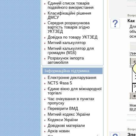
Єдиний список товарів
подвійного використання
Класифікаційні рішення
Вопро
ДМСУ
Как
Середня розрахункова
Для
вартість товарів згідно
УКТЗЕД
объ
осн
Довідка по товару УКТЗЕД
Митний калькулятор
Митний калькулятор для
громадян (М16)
Розрахунок імпорта
автомобіля
Інформаційна підтримка
Електронне декларування
NCTS Фаза 5
Єдине вікно для міжнародної
торгівлі
Час очікування в пунктах
пропуску
Мов
Перевірити ВМД
RU
Митний кодекс України
Кодекси України
Довідкові матеріали
Вопр
Архів новин
Эле