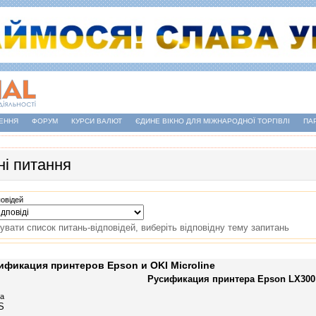
ЕННЯ
ФОРУМ
КУРСИ ВАЛЮТ
ЄДИНЕ ВІКНО ДЛЯ МІЖНАРОДНОЇ ТОРГІВЛІ
ПА
і питання
повідей
увати список питань-відповідей, виберіть відповідну тему запитань
ификация принтеров Epson и OKI Microline
Русификация принтера Epson LX300 
а
S