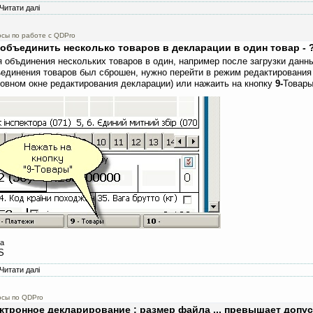
Читати далі
про Русификация принтеров Epson и OKI Microline
сы по работе с QDPro
 объединить несколько товаров в декларации в один товар - 
 объдинения нескольких товаров в один, например после загрузки данн
единения товаров был сброшен, нужно перейти в режим редактирования
овном окне редактирования декларации) или нажаить на кнопку
9-
Товары
а
S
Читати далі
про Как объединить несколько товаров в декларации в один товар - ?
осы по QDPro
ктронное декларирование : размер файла ... превышает допу