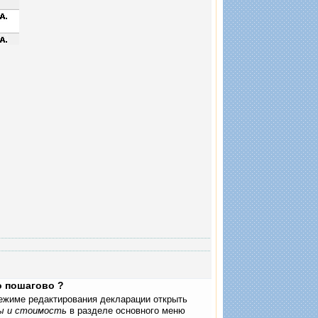
фрмационный терминал"
о пошагово ?
 режиме редактирования декларации открыть
ы и стоимость
в разделе основного меню