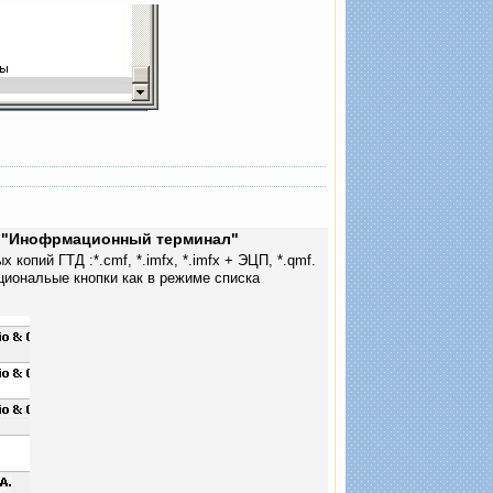
и "Инофрмационный терминал"
опий ГТД :*.cmf, *.imfx, *.imfx + ЭЦП, *.qmf.
иональые кнопки как в режиме списка