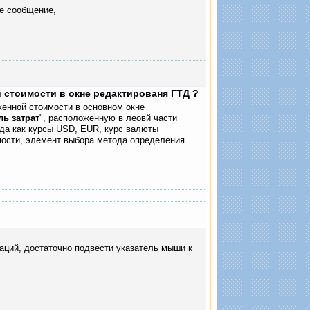
е сообщение,
й
 стоимости в окне редактированя ГТД ?
женной стоимости в основном окне
ль затрат
", расположенную в леовй части
ода как курсы USD, EUR, курс валюты
мости, элемент выбора метода определения
ости в окне редактированя ГТД ?
ций, достаточно подвести указатель мыши к