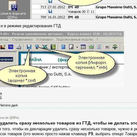
 и в режиме редактирования ГТД
а
S
Читати далі
про В чем отличие обычной электронной копии от электронной копии "Ино
осы по QDPro
 удалить сразу несколько товаров из ГТД, чтобы не делать эт
 того, чтобы из декларации удалить сразу несколько товаров, нужно в
сок товаров (это можно просто нажав клавишу
F9
, выбрать опицю
Товар