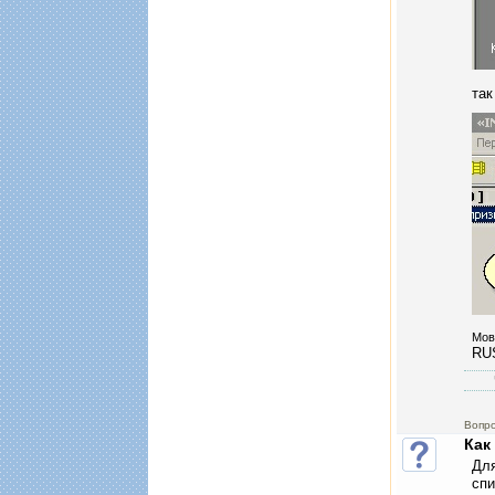
так
Мов
RU
Вопр
Как
Для
спи