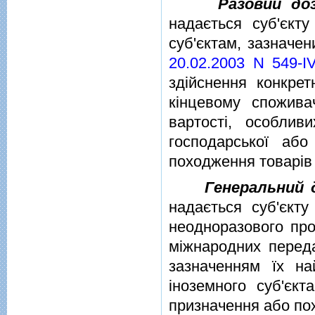
Разовий до
надається суб'єкт
суб'єктам, зазначен
20.02.2003 N 549-I
здiйснення конкрет
кiнцевому споживач
вартостi, особлив
господарської або
походження товарiв 
Генеральний 
надається суб'єкт
неодноразового про
мiжнародних переда
зазначенням їх на
iноземного суб'єкт
призначення або пох