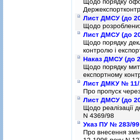
Щодо порядку офо
Держекспортконт
Лист ДМСУ (до 20
Щодо розроблених
Лист ДМСУ (до 20
Щодо порядку декл
контролю i експо
Наказ ДМСУ (до 2
Щодо порядку мит
експортному конт
Лист ДМКУ № 11/1
Про пропуск через
Лист ДМСУ (до 20
Щодо реалiзацiї д
N 4369/98
Указ ПУ № 283/99
Про внесення змiн
12-1996 року N 12