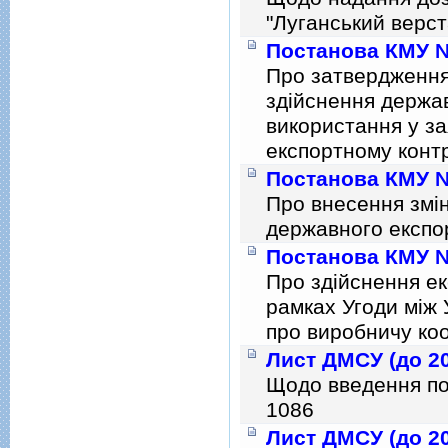
"Луганський верст
Постанова КМУ № 
Про затвердження
здiйснення держа
використання у за
експортному конт
Постанова КМУ № 
Про внесення змiн
державного експо
Постанова КМУ № 
Про здiйснення ек
рамках Угоди мiж 
про виробничу ко
Лист ДМСУ (до 20
Щодо введення пос
1086
Лист ДМСУ (до 20