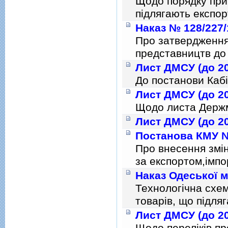
Щодо порядку при
пiдлягають експо
Наказ № 128/227/
Про затвердження
представництв до 
Лист ДМСУ (до 20
До постанови Кабi
Лист ДМСУ (до 20
Щодо листа Держм
Лист ДМСУ (до 20
Постанова КМУ № 
Про внесення змi
за експортом,iмпо
Наказ Одеської м
Технологiчна схе
товарiв, що пiдля
Лист ДМСУ (до 20
Щодо перелiкiв про