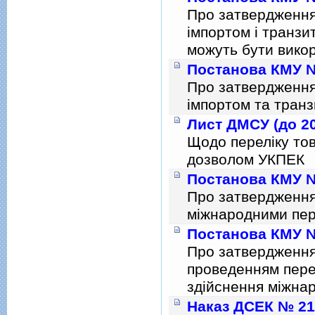
Про затвердження
імпортом і транзи
можуть бути викор
Постанова КМУ № 
Про затвердження
імпортом та транз
Лист ДМСУ (до 20
Щодо перелiку тов
дозволом УКПЕК
Постанова КМУ № 
Про затвердження
мiжнародними пер
Постанова КМУ № 
Про затвердження
проведенням перег
здiйснення мiжнар
Наказ ДСЕК № 219