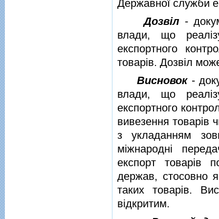
Державної служби е
Дозвiл
- доку
влади, що реалiз
експортного контр
товарiв. Дозвiл мож
Висновок
- док
влади, що реалiз
експортного контро
вивезення товарiв ч
з укладанням зовн
мiжнароднi переда
експорт товарiв п
держав, стосовно я
таких товарiв. В
вiдкритим.