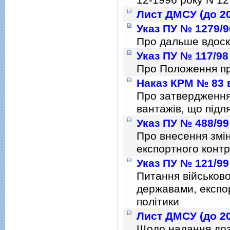
Лист ДМСУ (до 20
Указ ПУ № 1279/9
Про дальше вдоск
Указ ПУ № 117/98 
Про Положення пр
Наказ КРМ № 83 в
Про затвердження
вантажiв, що пiд
Указ ПУ № 488/99
Про внесення змi
експортного конт
Указ ПУ № 121/99
Питання вiйськово
державами, експо
полiтики
Лист ДМСУ (до 20
Щодо надання дозв