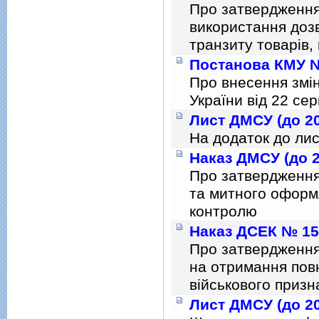
Про затвердження
використання дозв
транзиту товарiв,
Постанова КМУ № 
Про внесення змiн
України вiд 22 се
Лист ДМСУ (до 20
На додаток до лис
Наказ ДМСУ (до 2
Про затвердження
та митного оформ
контролю
Наказ ДСЕК № 155
Про затвердження
на отримання повн
вiйськового приз
Лист ДМСУ (до 20