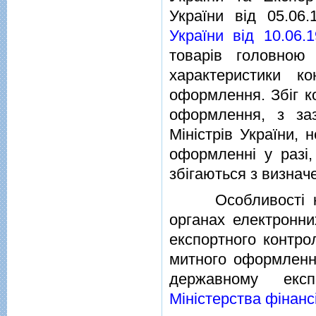
України вiд 05.06
України вiд 10.06.
товарiв головною
характеристики к
оформлення. Збiг к
оформлення, з заз
Мiнiстрiв України,
оформленнi у разi,
збiгаються з визнач
Особливостi конт
органах електронни
експортного контро
митного оформлення
державному екс
Мiнiстерства фiнансi