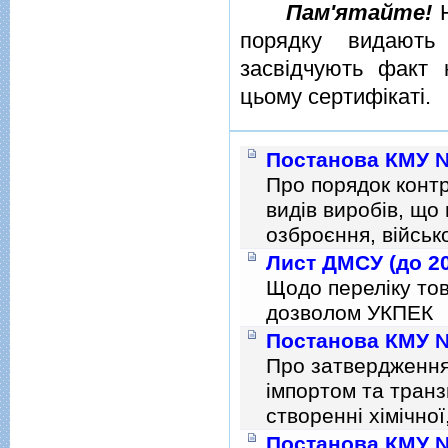
Пам'ятайте!
Н
порядку видають 
засвiдчують факт 
цьому сертифiкатi.
Постанова КМУ № 
Про порядок контр
видiв виробiв, що
озброєння, вiйсько
Лист ДМСУ (до 20
Щодо пеpелiку тов
дозволом УКПЕК
Постанова КМУ № 
Про затвердження
iмпортом та транз
створеннi хiмiчної
Постанова КМУ № 