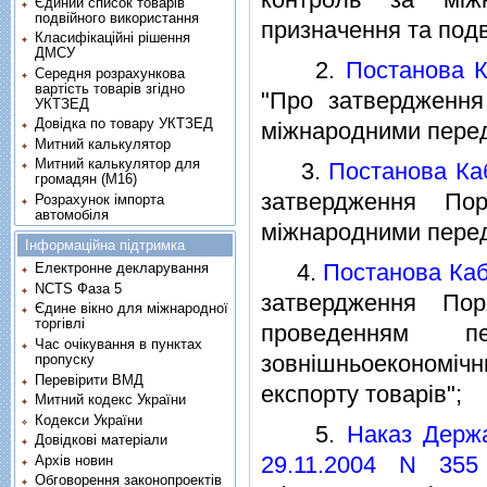
Єдиний список товарів
подвійного використання
призначення та подв
Класифікаційні рішення
ДМСУ
2.
Постанова К
Середня розрахункова
вартість товарів згідно
"Про затвердження
УКТЗЕД
Довідка по товару УКТЗЕД
мiжнародними перед
Митний калькулятор
Митний калькулятор для
3.
Постанова Каб
громадян (М16)
затвердження По
Розрахунок імпорта
автомобіля
мiжнародними перед
Інформаційна підтримка
4.
Постанова Кабi
Електронне декларування
NCTS Фаза 5
затвердження Пор
Єдине вікно для міжнародної
торгівлі
проведенням пе
Час очікування в пунктах
зовнiшньоекономiч
пропуску
Перевірити ВМД
експорту товарiв";
Митний кодекс України
Кодекси України
5.
Наказ Держа
Довідкові матеріали
29.11.2004 N 355
Архів новин
Обговорення законопроектів