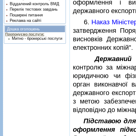
оформлення i вик
Віддалений контроль ВМД
державного експорт
Перелік тестових завдань
Поширені питання
6.
Наказ Мiнiсте
Реклама на сайті
затвердження Поря
Дошка оголошень
Пропонуємо послуги:
висновкiв Державн
Митно - брокерські послуги
електронних копiй".
Державний 
контролю за мiжна
юридичною чи фiз
орган виконавчої 
державного експорт
з метою забезпечен
вiдповiдно до мiжна
Пiдставою для
оформлення пiдк