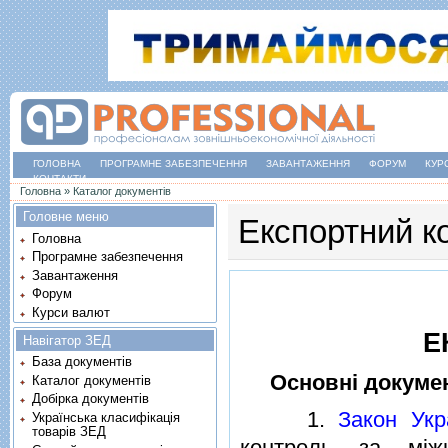
ГОЛОВНА
ПРОГРАМНЕ ЗАБЕЗПЕЧЕННЯ
ЗАВАНТАЖЕННЯ
ФОРУМ
КУР
КОНТАКТИ
Ви є тут
Головна
»
Каталог документів
Головне меню
Експортний к
Головна
Програмне забезпечення
Завантаження
Форум
Курси валют
Е
Навігатор ЗЕД
База документів
Основнi докуме
Каталог документів
Добірка документів
1.
Закон Укр
Українська класифікація
товарів ЗЕД
контроль за мiжн