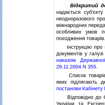
Вiдкритий д
надається суб'єкт
неодноразового про
мiжнародних передач
особливих умов п
походження товарiв
Iнструкцiю про по
документiв у галуз
наказом Державно
29.11.2004 N 355
.
Список товарiв вi
яких пiдлягають 
постанови Кабiнету М
Вiдповiдно до Спi
України та Експерт