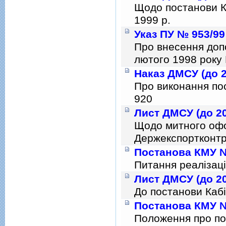
Щодо постанови Ка
1999 р.
Указ ПУ № 953/99
Про внесення доп
лютого 1998 року 
Наказ ДМСУ (до 2
Про виконання пос
920
Лист ДМСУ (до 20
Щодо митного офо
Держекспортконт
Постанова КМУ № 
Питання реалiзацi
Лист ДМСУ (до 20
До постанови Кабi
Постанова КМУ № 
Положення про по