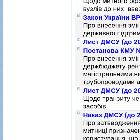
Щодо митного офо
вузлiв до них, вв
Закон України ВР 
Про внесення змiн
державної пiдтрим
Лист ДМСУ (до 20
Постанова КМУ № 
Про внесення змi
держбюджету рент
магiстральними н
трубопроводами а
Лист ДМСУ (до 20
Щодо транзиту че
засобiв
Наказ ДМСУ (до 2
Про затвердження
митницi призначе
користування, що