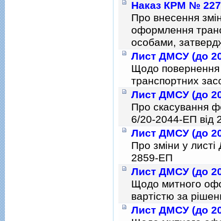
Наказ КРМ № 227 
Про внесення змiн
оформлення транс
особами, затверд
Лист ДМСУ (до 20
Щодо повернення
транспортних зас
Лист ДМСУ (до 20
Про скасування ф
6/20-2044-ЕП вiд 
Лист ДМСУ (до 20
Про змiни у листi
2859-ЕП
Лист ДМСУ (до 20
Щодо митного офо
вартiстю за рiшен
Лист ДМСУ (до 20