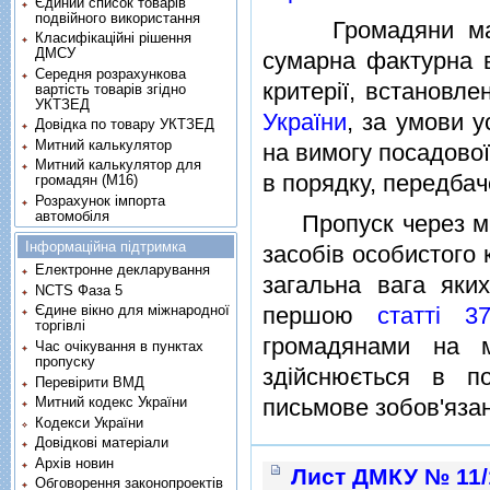
Єдиний список товарів
подвійного використання
Громадяни мають
Класифікаційні рішення
ДМСУ
сумарна фактурна в
Середня розрахункова
критерiї, встановл
вартість товарів згідно
УКТЗЕД
України
, за умови у
Довідка по товару УКТЗЕД
Митний калькулятор
на вимогу посадової
Митний калькулятор для
в порядку, передба
громадян (М16)
Розрахунок імпорта
автомобіля
Пропуск через митн
Інформаційна підтримка
засобiв особистого 
Електронне декларування
загальна вага яки
NCTS Фаза 5
першою
статтi 3
Єдине вікно для міжнародної
торгівлі
громадянами на м
Час очікування в пунктах
пропуску
здiйснюється в п
Перевірити ВМД
письмове зобов'язан
Митний кодекс України
Кодекси України
Довідкові матеріали
Архів новин
Лист ДМКУ № 11/1
Обговорення законопроектів