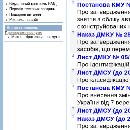
Постанова КМУ № 
Віддалений контроль ВМД
Перелік тестових завдань
Про затвердження 
Поширені питання
зняття з облiку а
Реклама на сайті
сконструйованих н
Дошка оголошень
Пропонуємо послуги:
Наказ ДМКУ № 253
Митно - брокерські послуги
Про затвердження
засобів, що пере
Лист ДМКУ № 05/6
Про iдентифiкацi
Лист ДМСУ (до 20
Про класифiкацiю 
Постанова КМУ № 
Про внесення змiн
України вiд 7 вер
Лист ДМСУ (до 20
Наказ ДМСУ (до 2
Про затвердженн