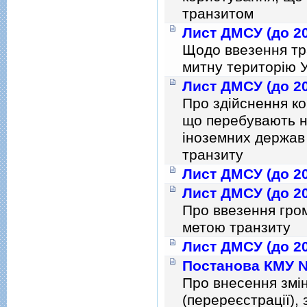
транзитом
Лист ДМСУ (до 20
Щодо ввезення тр
митну територiю У
Лист ДМСУ (до 20
Про здiйснення к
що перебувають н
iноземних держав 
транзиту
Лист ДМСУ (до 20
Лист ДМСУ (до 20
Про ввезення гро
метою транзиту
Лист ДМСУ (до 20
Постанова КМУ № 
Про внесення змiн
(перереєстрацiї), 