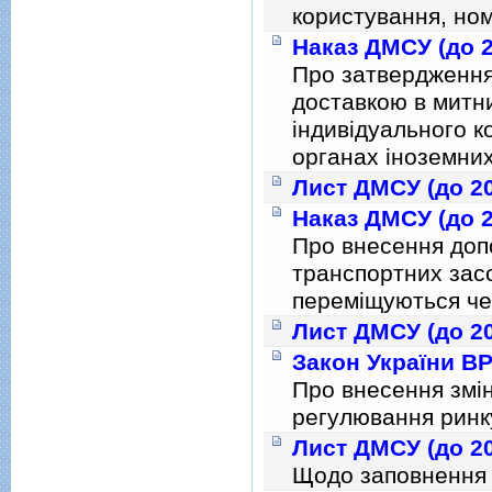
користування, ном
Наказ ДМСУ (до 2
Про затвердження
доставкою в митн
iндивiдуального к
органах iноземни
Лист ДМСУ (до 20
Наказ ДМСУ (до 2
Про внесення доп
транспортних засо
перемiщуються че
Лист ДМСУ (до 20
Закон України ВР 
Про внесення змiн
регулювання ринку
Лист ДМСУ (до 20
Щодо заповнення 