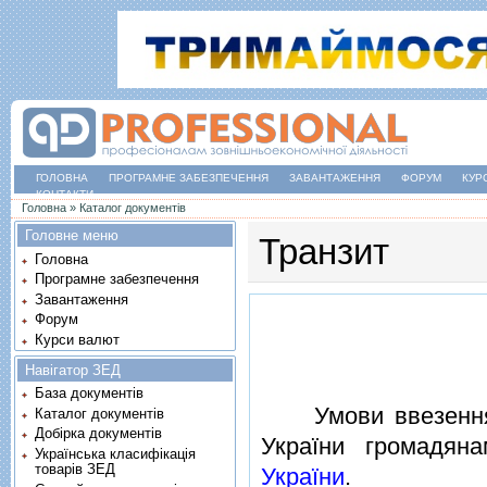
ГОЛОВНА
ПРОГРАМНЕ ЗАБЕЗПЕЧЕННЯ
ЗАВАНТАЖЕННЯ
ФОРУМ
КУР
КОНТАКТИ
Ви є тут
Головна
»
Каталог документів
Головне меню
Транзит
Головна
Програмне забезпечення
Завантаження
Форум
Курси валют
Навігатор ЗЕД
База документів
Умови ввезення з
Каталог документів
Добірка документів
України громадян
Українська класифікація
товарів ЗЕД
України
.