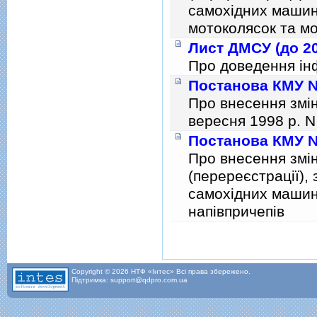
самохiдних машин,
мотоколясок та мо
Лист ДМСУ (до 20
Про доведення iн
Постанова КМУ № 
Про внесення змiн
вересня 1998 р. N
Постанова КМУ № 
Про внесення змiн
(перереєстрацiї), 
самохiдних машин,
напiвпричепiв
Сторінки
Copyright © 2026 НТФ «Інтес» Всі права збережено.
Підтримка: support@qdpro.com.ua