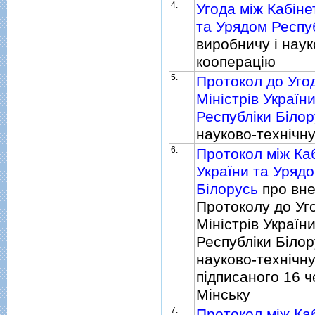
4.
Угода мiж Кабiне
та Урядом Респу
виробничу i наук
кооперацiю
5.
Протокол до Уго
Мiнiстрiв Україн
Республiки Бiло
науково-технiчн
6.
Протокол мiж Каб
України та Урядо
Бiлорусь
про вне
Протоколу до Уг
Мiнiстрiв Україн
Республiки Бiлор
науково-технiчну
пiдписаного 16 ч
Мiнську
7.
Протокол мiж Каб