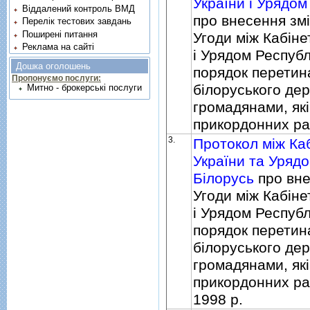
України i Урядом
Віддалений контроль ВМД
про внесення зм
Перелік тестових завдань
Поширені питання
Угоди мiж Кабiне
Реклама на сайті
i Урядом Республ
Дошка оголошень
порядок перетин
Пропонуємо послуги:
бiлоруського де
Митно - брокерські послуги
громадянами, як
прикордонних р
3.
Протокол мiж Каб
України та Урядо
Бiлорусь
про вне
Угоди мiж Кабiне
i Урядом Республ
порядок перетин
бiлоруського де
громадянами, як
прикордонних рай
1998 р.