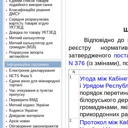
Єдиний список товарів
подвійного використання
Класифікаційні рішення
ДМСУ
Середня розрахункова
вартість товарів згідно
УКТЗЕД
Щ
Довідка по товару УКТЗЕД
Митний калькулятор
Вiдповiдно до пу
Митний калькулятор для
реєстру нормати
громадян (М16)
Розрахунок імпорта
затвердженого
пост
автомобіля
N 376
(iз змiнами), 
Інформаційна підтримка
Електронне декларування
N
NCTS Фаза 5
1.
Угода мiж Кабiне
Єдине вікно для міжнародної
i Урядом Республ
торгівлі
Час очікування в пунктах
порядок перетин
пропуску
бiлоруського де
Перевірити ВМД
Митний кодекс України
громадянами, як
Кодекси України
прикордонних р
Довідкові матеріали
2.
Архів новин
Протокол мiж Каб
Обговорення законопроектів