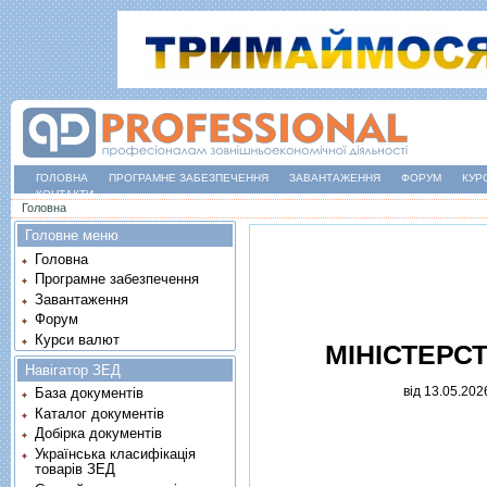
ГОЛОВНА
ПРОГРАМНЕ ЗАБЕЗПЕЧЕННЯ
ЗАВАНТАЖЕННЯ
ФОРУМ
КУР
КОНТАКТИ
Ви є тут
Головна
Головне меню
Головна
Програмне забезпечення
Завантаження
Форум
Курси валют
МIНIСТЕРС
Навігатор ЗЕД
вiд 13.05.2026
База документів
Каталог документів
Добірка документів
Українська класифікація
товарів ЗЕД