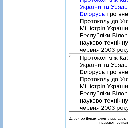
України та Урядо
Бiлорусь
про вне
Протоколу до Уг
Мiнiстрiв Україн
Республiки Бiлор
науково-технiчну
червня 2003 рок
8.
Протокол мiж Каб
України та Урядо
Бiлорусь про вне
Протоколу до Уг
Мiнiстрiв Україн
Республiки Бiлор
науково-технiчну
червня 2003 рок
Директор Департаменту мiжнародно
правової протидiї