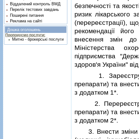
Віддалений контроль ВМД
безпечностi та якост
Перелік тестових завдань
ризик лiкарського з
Поширені питання
Реклама на сайті
(перереєстрацiї), щ
рекомендацiї його 
Дошка оголошень
Пропонуємо послуги:
внесення змiн до
Митно - брокерські послуги
Мiнiстерства охо
пiдприємства "Дер
здоров'я України" вi
1. Зареєструвати
препарати) та внест
з додатком 1*.
2. Перереєструват
препарати) та внест
з додатком 2*.
3. Внести змiни до