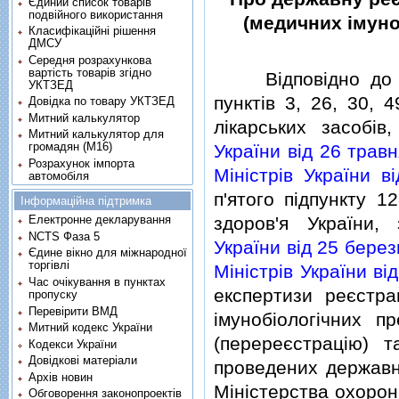
Єдиний список товарів
подвійного використання
(медичних iмуно
Класифікаційні рішення
ДМСУ
Середня розрахункова
вартість товарів згідно
Вiдповiдно д
УКТЗЕД
пунктiв 3, 26, 30, 
Довідка по товару УКТЗЕД
Митний калькулятор
лiкарських засобi
Митний калькулятор для
громадян (М16)
України вiд 26 трав
Розрахунок імпорта
Мiнiстрiв України в
автомобіля
п'ятого пiдпункту 
Інформаційна підтримка
Електронне декларування
здоров'я України,
NCTS Фаза 5
України вiд 25 бере
Єдине вікно для міжнародної
торгівлі
Мiнiстрiв України вi
Час очікування в пунктах
експертизи реєстра
пропуску
Перевірити ВМД
iмунобiологiчних п
Митний кодекс України
(перереєстрацiю) т
Кодекси України
Довідкові матеріали
проведених державн
Архів новин
Мiнiстерства охорон
Обговорення законопроектів