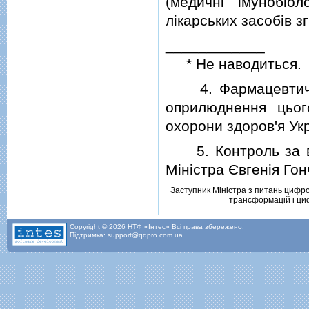
(медичнi iмунобiо
лiкарських засобiв зг
____________
* Не наводиться.
4. Фармацевтичном
оприлюднення цьог
охорони здоров'я Укр
5. Контроль за ви
Мiнiстра Євгенiя Гон
Заступник Мiнiстра з питань цифр
трансформацiй i ци
Copyright © 2026 НТФ «Інтес» Всі права збережено.
Підтримка: support@qdpro.com.ua