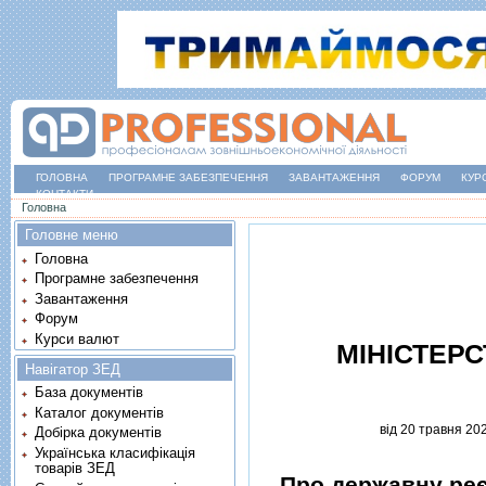
ГОЛОВНА
ПРОГРАМНЕ ЗАБЕЗПЕЧЕННЯ
ЗАВАНТАЖЕННЯ
ФОРУМ
КУР
КОНТАКТИ
Ви є тут
Головна
Головне меню
Головна
Програмне забезпечення
Завантаження
Форум
Курси валют
МIНIСТЕР
Навігатор ЗЕД
База документів
Каталог документів
вiд 20 травня 20
Добірка документів
Українська класифікація
товарів ЗЕД
Про державну реє