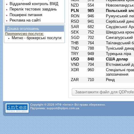
Віддалений контроль ВМД
NZD
554
Новозеландськ
Перелік тестових завдань
PLN
985
Польський зл
Поширені питання
RON
946
Румунський ле
Реклама на сайті
RSD
941
Сербський дин
SAR
682
Саудівської Ара
Дошка оголошень
SEK
752
Шведська крон
Пропонуємо послуги:
SGD
702
Сингапурський
Митно - брокерські послуги
THB
764
Таїландський б
TND
788
Туніський дина
TRY
949
Турецька ліра
USD
840
США долар
VND
704
В'єтнамський д
XDR
960
Спецiальнi пра
запозичення
ZAR
710
Ренд
Copyright © 2026 НТФ «Інтес» Всі права збережено.
Підтримка: support@qdpro.com.ua