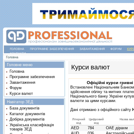
ГОЛОВНА
ПРОГРАМНЕ ЗАБЕЗПЕЧЕННЯ
ЗАВАНТАЖЕННЯ
ФОРУМ
КУР
КОНТАКТИ
Ви є тут
Головна
Головне меню
Курси валют
Головна
Програмне забезпечення
Завантаження
Офіційні курси гривні
Встановлені Національним Банком
Форум
здійснення обліку та митних плате
Курси валют
Національного банку України купув
валюти за цими курсами.
Навігатор ЗЕД
База документів
Дані отримано з
офіційного сайту
Каталог документів
Добірка документів
Літерний
Цифровий
Назва ва
код
код
Українська класифікація
AED
784
ОАЕ дірахм
товарів ЗЕД
AUD
036
Австралійськи