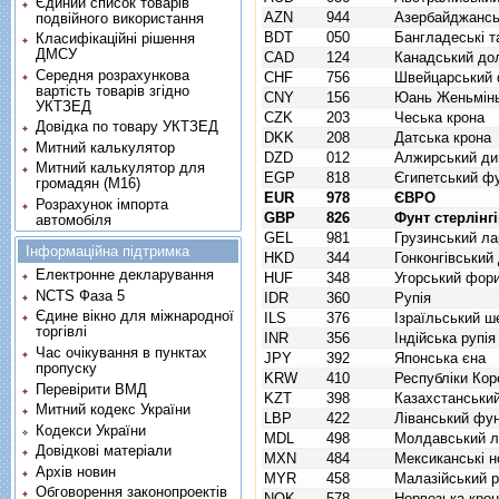
Єдиний список товарів
AZN
944
Азербайджансь
подвійного використання
BDT
050
Бангладеські т
Класифікаційні рішення
ДМСУ
CAD
124
Канадський до
Середня розрахункова
CHF
756
Швейцарський 
вартість товарів згідно
CNY
156
Юань Женьмінь
УКТЗЕД
CZK
203
Чеська крона
Довідка по товару УКТЗЕД
DKK
208
Датська крона
Митний калькулятор
DZD
012
Алжирський ди
Митний калькулятор для
EGP
818
Єгипетський ф
громадян (М16)
EUR
978
ЄВРО
Розрахунок імпорта
GBP
826
Фунт стерлінг
автомобіля
GEL
981
Грузинський ла
Інформаційна підтримка
HKD
344
Гонконгівський
Електронне декларування
HUF
348
Угорський фор
NCTS Фаза 5
IDR
360
Рупія
Єдине вікно для міжнародної
ILS
376
Ізраїльський ш
торгівлі
INR
356
Індійська рупія
Час очікування в пунктах
JPY
392
Японська єна
пропуску
KRW
410
Республіки Кор
Перевірити ВМД
KZT
398
Казахстанський
Митний кодекс України
LBP
422
Ліванський фу
Кодекси України
MDL
498
Молдавський л
Довідкові матеріали
MXN
484
Мексиканські н
Архів новин
MYR
458
Малазійський рі
Обговорення законопроектів
NOK
578
Норвезька кро