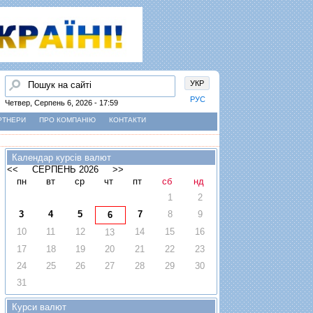
Пошук
УКР
РУС
Четвер, Серпень 6, 2026 - 17:59
РТНЕРИ
ПРО КОМПАНІЮ
КОНТАКТИ
Календар курсів валют
<<
СЕРПЕНЬ 2026
>>
пн
вт
ср
чт
пт
сб
нд
1
2
3
4
5
7
8
9
6
10
11
12
14
15
16
13
17
18
19
20
21
22
23
24
25
26
27
28
29
30
31
Курси валют