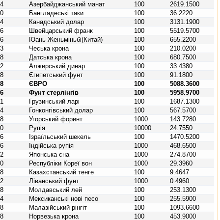
44
Азербайджанський манат
100
2619.1500
50
Бангладеські таки
100
36.2220
24
Канадський долар
100
3131.1900
56
Швейцарський франк
100
5519.5700
56
Юань Женьміньбі(Китай)
100
655.2200
03
Чеська крона
100
210.0200
08
Датська крона
100
680.7500
12
Алжирський динар
100
33.4380
18
Єгипетський фунт
100
91.1800
78
ЄВРО
100
5088.3600
26
Фунт стерлінгів
100
5958.9700
81
Грузинський ларі
100
1687.1300
44
Гонконгівський долар
100
567.5700
48
Угорський форинт
1000
143.7280
60
Рупія
10000
24.7550
76
Ізраїльський шекель
100
1470.5200
56
Індійська рупія
1000
468.6500
92
Японська єна
1000
274.8700
10
Республіки Кореї вон
1000
29.3960
98
Казахстанський тенге
100
9.4647
22
Ліванський фунт
1000
0.4960
98
Молдавський лей
100
253.1300
84
Мексиканські нові песо
100
255.5900
58
Малазійський рінгіт
100
1093.6600
78
Норвезька крона
100
453.9000