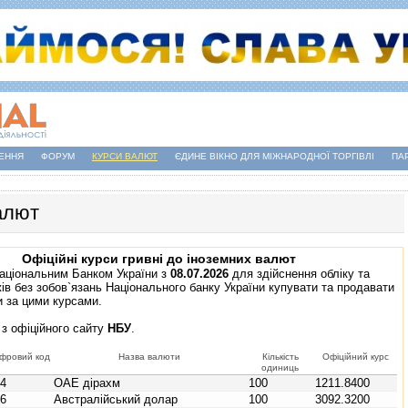
ЕННЯ
ФОРУМ
КУРСИ ВАЛЮТ
ЄДИНЕ ВІКНО ДЛЯ МІЖНАРОДНОЇ ТОРГІВЛІ
ПА
алют
Офіційні курси гривні до іноземних валют
аціональним Банком України з
08.07.2026
для здійснення обліку та
ів без зобов`язань Національного банку України купувати та продавати
и за цими курсами.
 з
офіційного сайту
НБУ
.
фровий код
Назва валюти
Кількість
Офіційний курс
одиниць
84
ОАЕ дірахм
100
1211.8400
36
Австралійський долар
100
3092.3200