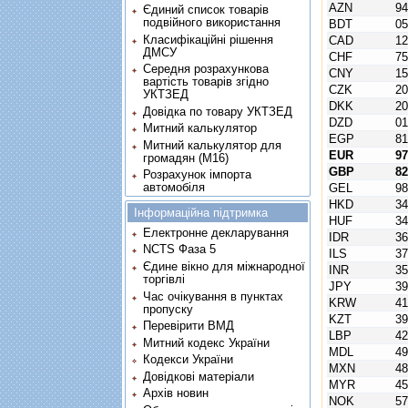
AZN
9
Єдиний список товарів
подвійного використання
BDT
0
Класифікаційні рішення
CAD
1
ДМСУ
CHF
7
Середня розрахункова
CNY
1
вартість товарів згідно
CZK
2
УКТЗЕД
DKK
2
Довідка по товару УКТЗЕД
DZD
0
Митний калькулятор
EGP
8
Митний калькулятор для
EUR
9
громадян (М16)
GBP
8
Розрахунок імпорта
автомобіля
GEL
9
HKD
3
Інформаційна підтримка
HUF
3
Електронне декларування
IDR
3
NCTS Фаза 5
ILS
3
Єдине вікно для міжнародної
INR
3
торгівлі
JPY
3
Час очікування в пунктах
KRW
4
пропуску
KZT
3
Перевірити ВМД
LBP
4
Митний кодекс України
MDL
4
Кодекси України
MXN
4
Довідкові матеріали
MYR
4
Архів новин
NOK
5