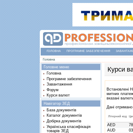
ГОЛОВНА
ПРОГРАМНЕ ЗАБЕЗПЕЧЕННЯ
ЗАВАНТАЖ
Ви є тут
Головна
Головне меню
Курси в
Головна
Програмне забезпечення
Завантаження
Встановлені Н
Форум
митних платеж
Курси валют
вказані валют
Навігатор ЗЕД
Дані отримано
База документів
Каталог документів
Літерний код
Ци
Добірка документів
AED
7
Українська класифікація
AUD
0
товарів ЗЕД