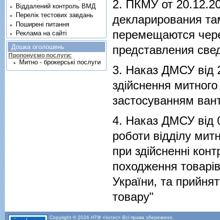
2.
ПКМУ от 20.12.2
Віддалений контроль ВМД
Перелік тестових завдань
декларирования та
Поширені питання
перемещаются чере
Реклама на сайті
представления све
Дошка оголошень
Пропонуємо послуги:
Митно - брокерські послуги
3.
Наказ ДМСУ від 
здiйснення митного
застосуванням вант
4.
Наказ ДМСУ від 
роботи вiддiлу митн
при здiйсненнi кон
походження товарi
України, та прийня
товару"
Copyright © 2026 НТФ «Інтес» Всі права збережено.