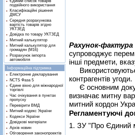
Єдиний список товарів
подвійного використання
Класифікаційні рішення
ДМСУ
Середня розрахункова
вартість товарів згідно
УКТЗЕД
Довідка по товару УКТЗЕД
Митний калькулятор
Рахунок-фактура
Митний калькулятор для
громадян (М16)
супроводжує перемі
Розрахунок імпорта
автомобіля
інші предмети, вказ
Інформаційна підтримка
Використовуються 
Електронне декларування
контрагентів угоди.
NCTS Фаза 5
Є основним докуме
Єдине вікно для міжнародної
торгівлі
визначає митну вар
Час очікування в пунктах
пропуску
митний кордон Укра
Перевірити ВМД
Митний кодекс України
Регламентуючі до
Кодекси України
Довідкові матеріали
1.
ЗУ "Про Єдиний м
Архів новин
Обговорення законопроектів