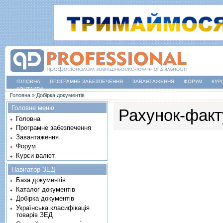
ГОЛОВНА
ПРОГРАМНЕ ЗАБЕЗПЕЧЕННЯ
ЗАВАНТАЖЕННЯ
ФОРУМ
КУР
КОНТАКТИ
Ви є тут
Головна
»
Добірка документів
Головне меню
Рахунок-факт
Головна
Програмне забезпечення
Завантаження
Форум
Курси валют
Навігатор ЗЕД
База документів
Каталог документів
Добірка документів
Українська класифікація
товарів ЗЕД