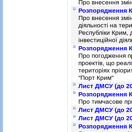
Про внесення змiн
Розпорядження К
Про внесення змiн
дiяльностi на тер
Республiки Крим,
iнвестицiйної дiял
Розпорядження К
Про погодження п
проектiв, що реал
територiях прiори
"Порт Крим"
Лист ДМСУ (до 20
Розпорядження К
Про тимчасове пр
Лист ДМСУ (до 20
Лист ДМСУ (до 20
Розпорядження К