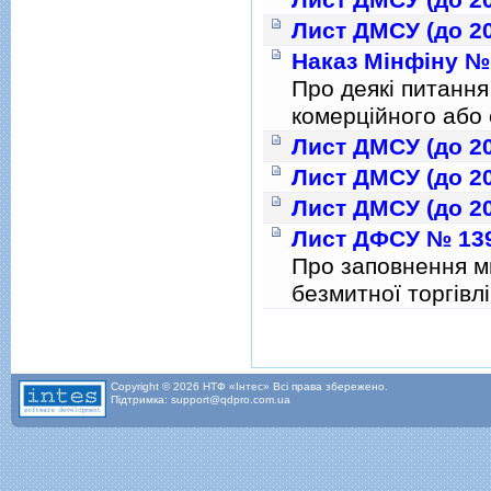
Лист ДМСУ (до 20
Наказ Мінфіну № 
Про деякi питання 
комерцiйного або 
Лист ДМСУ (до 20
Лист ДМСУ (до 20
Лист ДМСУ (до 20
Лист ДФСУ № 1393
Про заповнення ми
безмитної торгiвлi
Сторінки
Copyright © 2026 НТФ «Інтес» Всі права збережено.
Підтримка: support@qdpro.com.ua