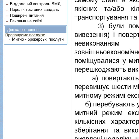
Віддалений контроль ВМД
якiсних та/або к
Перелік тестових завдань
Поширені питання
транспортування та 
Реклама на сайті
3) були помiщен
Дошка оголошень
вивезення) i поверт
Пропонуємо послуги:
Митно - брокерські послуги
невиконанням
зовнiшньоекономi
помiщувалися у мит
перешкоджають вико
а) повертаються 
перевищує шести мiс
митному режимi екс
б) перебувають у т
митний режим експ
кiлькiсних характ
зберiгання та вико
виявленi недолiки, 