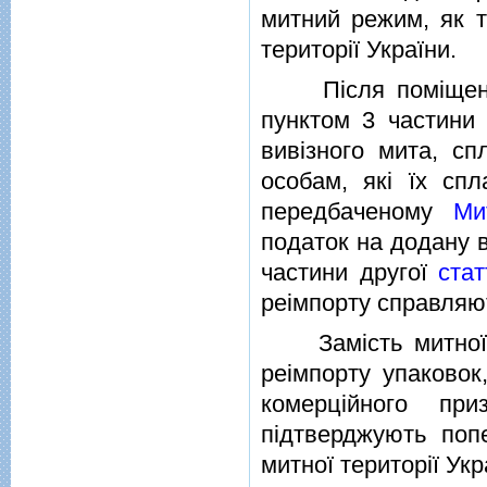
митний режим, як т
територiї України.
Пiсля помiщення 
пунктом 3 частини
вивiзного мита, сп
особам, якi їх спл
передбаченому
Ми
податок на додану в
частини другої
стат
реiмпорту справляю
Замiсть митної д
реiмпорту упаковок,
комерцiйного при
пiдтверджують поп
митної територiї Укр