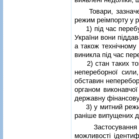
Товари, зазначенi
режим реiмпорту у р
1) пiд час перебув
України вони пiддав
а також технiчному 
виникла пiд час пер
2) стан таких това
непереборної сили,
обставин неперебор
органом виконавчої
державну фiнансову
3) у митний режим
ранiше випущених дл
Застосування ми
можливостi iдентиф