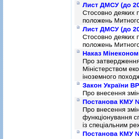
Лист ДМСУ (до 20
Стосовно деяких 
положень Митного 
Лист ДМСУ (до 20
Стосовно деяких 
положень Митного 
Наказ Мінекономі
Про затвердження
Мiнiстерством еко
iноземного походж
Закон України ВР
Про внесення змiн
Постанова КМУ № 
Про внесення змiн
функцiонування сп
iз спецiальним ре
Постанова КМУ № 