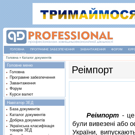
ГОЛОВНА
ПРОГРАМНЕ ЗАБЕЗПЕЧЕННЯ
ЗАВАНТАЖЕННЯ
ФОРУМ
КУР
КОНТАКТИ
Ви є тут
Головна
»
Каталог документів
Головне меню
Реімпорт
Головна
Програмне забезпечення
Завантаження
Форум
Курси валют
Навігатор ЗЕД
База документів
Реiмпорт
- це
Каталог документів
Добірка документів
були вивезенi або о
Українська класифікація
товарів ЗЕД
України, випускають