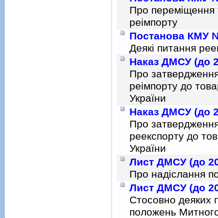
Про перемiщення 
реiмпорту
Постанова КМУ № 
Деякi питання рее
Наказ ДМСУ (до 2
Про затвердження
реiмпорту до тов
України
Наказ ДМСУ (до 2
Про затвердження
реекспорту до то
України
Лист ДМСУ (до 20
Про надiслання по
Лист ДМСУ (до 20
Стосовно деяких 
положень Митного 