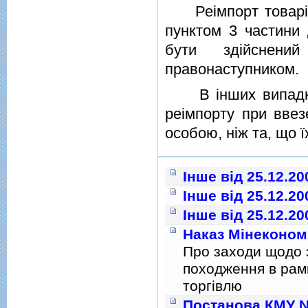
Реiмпорт товарiв,
пунктом 3 частини
бути здiйснени
правонаступником.
В iнших випадках
реiмпорту при ввез
особою, нiж та, що 
Інше від 25.12.20
Інше від 25.12.20
Інше від 25.12.20
Наказ Мінекономі
Про заходи щодо з
походження в рам
торгiвлю
Постанова КМУ № 