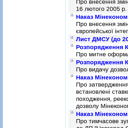
Про внесення змiн
16 лютого 2005 р.
Наказ Мінекономі
Про внесення змiн
європейської iнтег
Лист ДМСУ (до 20
Розпорядження К
Про митне оформл
Розпорядження К
Про видачу дозвол
Наказ Мінекономі
Про затвердження 
встановленi ставк
походження, реекс
дозволу Мiнеконо
Наказ Мiнекономр
Про тимчасове зуп