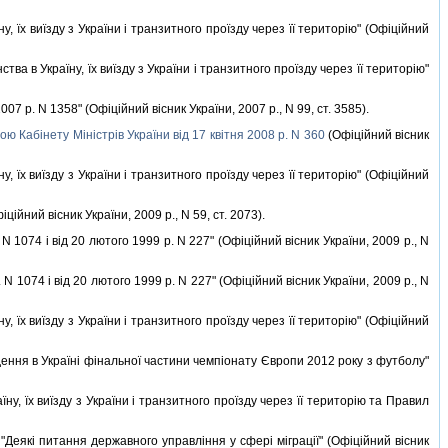
, їх виїзду з України i транзитного проїзду через її територiю" (Офiцiйний
ва в Україну, їх виїзду з України i транзитного проїзду через її територiю"
7 р. N 1358" (Офiцiйний вiсник України, 2007 р., N 99, ст. 3585).
ю Кабiнету Мiнiстрiв України вiд 17 квiтня 2008 р. N 360
(Офiцiйний вiсник
, їх виїзду з України i транзитного проїзду через її територiю" (Офiцiйний
iцiйний вiсник України, 2009 р., N 59, ст. 2073).
N 1074 i вiд 20 лютого 1999 р. N 227" (Офiцiйний вiсник України, 2009 р., N
N 1074 i вiд 20 лютого 1999 р. N 227" (Офiцiйний вiсник України, 2009 р., N
, їх виїзду з України i транзитного проїзду через її територiю" (Офiцiйний
ення в Українi фiнальної частини чемпiонату Європи 2012 року з футболу"
ну, їх виїзду з України i транзитного проїзду через її територiю та Правил
"Деякi питання державного управлiння у сферi мiграцiї" (Офiцiйний вiсник