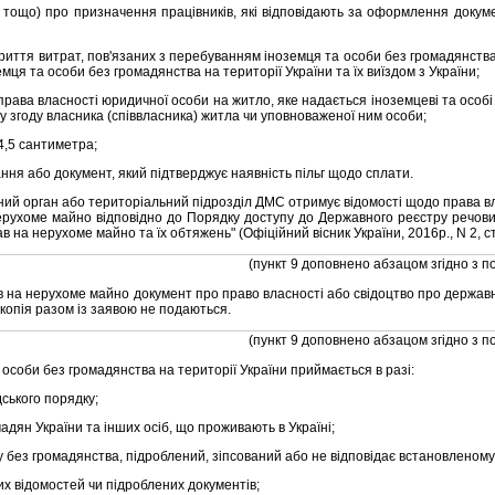
тощо) про призначення працiвникiв, якi вiдповiдають за оформлення докуме
ття витрат, пов'язаних з перебуванням iноземця та особи без громадянства н
мця та особи без громадянства на територiї України та їх виїздом з України;
ава власностi юридичної особи на житло, яке надається iноземцевi та особi 
ву згоду власника (спiввласника) житла чи уповноваженої ним особи;
4,5 сантиметра;
я або документ, який пiдтверджує наявнiсть пiльг щодо сплати.
й орган або територiальний пiдроздiл ДМС отримує вiдомостi щодо права вла
рухоме майно вiдповiдно до Порядку доступу до Державного реєстру речови
на нерухоме майно та їх обтяжень" (Офiцiйний вiсник України, 2016р., N 2, ст. 
(пункт 9 доповнено абзацом згiдно з п
на нерухоме майно документ про право власностi або свiдоцтво про державну
 копiя разом iз заявою не подаються.
(пункт 9 доповнено абзацом згiдно з п
соби без громадянства на територiї України приймається в разi:
ського порядку;
адян України та iнших осiб, що проживають в Українi;
без громадянства, пiдроблений, зiпсований або не вiдповiдає встановленому 
 вiдомостей чи пiдроблених документiв;