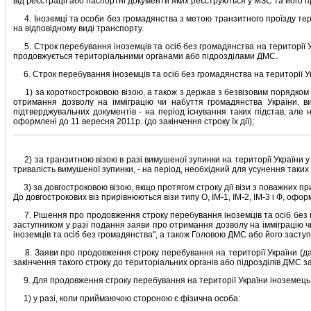
вiд реєстрацiї або паспортнi документи яких реєструються у МЗС та його
4. Iноземцi та особи без громадянства з метою транзитного проїзду терит
на вiдповiдному видi транспорту.
5. Строк перебування iноземцiв та осiб без громадянства на територiї
продовжується територiальними органами або пiдроздiлами ДМС.
6. Строк перебування iноземцiв та осiб без громадянства на територiї Ук
1) за короткостроковою вiзою, а також з держав з безвiзовим порядком в
отримання дозволу на iммiграцiю чи набуття громадянства України, в
пiдтверджувальних документiв - на перiод iснування таких пiдстав, але не 
оформленi до 11 вересня 2011р. (до закiнчення строку їх дiї);
2) за транзитною вiзою в разi вимушеної зупинки на територiї України у
тривалiсть вимушеної зупинки, - на перiод, необхiдний для усунення таких о
3) за довгостроковою вiзою, якщо протягом строку дiї вiзи з поважних пр
До довгострокових вiз прирiвнюються вiзи типу О, IМ-1, IМ-2, IМ-3 i Ф, оформ
7. Рiшення про продовження строку перебування iноземцiв та осiб без г
заступником у разi подання заяви про отримання дозволу на iммiграцiю чи 
iноземцiв та осiб без громадянства", а також Головою ДМС або його засту
8. Заяви про продовження строку перебування на територiї України (дал
закiнчення такого строку до територiальних органiв або пiдроздiлiв ДМС 
9. Для продовження строку перебування на територiї України iноземець 
1) у разi, коли приймаючою стороною є фiзична особа: