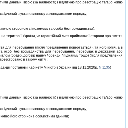
ми даними, вiзою (за наявностi) i вiдмiткою про реєстрацiю та/або копiю
асвiдчений в установленому законодавством порядку;
маючою стороною є iноземець та особа без громадянства);
а територiї України, чи гарантiйний лист приймаючої сторони про взяття
 для перебування (пiсля пред'явлення повертається), та його копiя, а в
 та особi без громадянства для перебування, перебуває в державнiй або
тлом (ордер, договiр найму / оренди / пiднайму тощо) (пiсля пред'явлення
зареєстровано в такому житлi;
едакцiї постанови Кабiнету Мiнiстрiв України вiд 18.11.2020р.
N 1135
)
ми даними, вiзою (за наявностi) i вiдмiткою про реєстрацiю та/або копiю
асвiдчений в установленому законодавством порядку;
копiю його сторiнок з особистими даними;