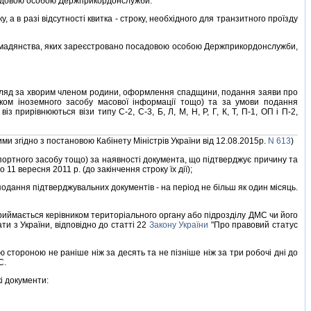
осадовою особою Держприкордонслужби.
 в разi вiдсутностi квитка - строку, необхiдного для транзитного проїзду
ромадянства, яких зареєстровано посадовою особою Держприкордонслужби,
 догляд за хворим членом родини, оформлення спадщини, подання заяви про
иком iноземного засобу масової iнформацiї тощо) та за умови подання
з прирiвнюються вiзи типу С-2, С-3, Б, Л, М, Н, Р, Г, К, Т, П-1, ОП i П-2,
ними згiдно з постановою Кабiнету Мiнiстрiв України вiд 12.08.2015р.
N 613
)
портного засобу тощо) за наявностi документа, що пiдтверджує причину та
11 вересня 2011 р. (до закiнчення строку їх дiї);
одання пiдтверджувальних документiв - на перiод не бiльш як один мiсяць.
иймається керiвником територiального органу або пiдроздiлу ДМС чи його
ти з України, вiдповiдно до статтi 22
Закону України
"Про правовий статус
тороною не ранiше нiж за десять та не пiзнiше нiж за три робочi днi до
С.
i документи: