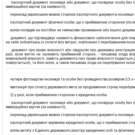
паспортний документ iноземця або документ, що посвiдчує особу без гром
iммiграцiйної картки (за наявностi);
переклад українською мовою сторiнок паспортного документа iноземця аб
паспортний документ фiзичної особи, що є приймаючою стороною (пiсля п
копiю посвiдки на постiйне чи тимчасове проживання або iншого докумен
документ, що пiдтверджує наявнiсть фiнансового забезпечення для покри
на себе зобов'язань iз сплати всiх витрат, пов'язаних з перебуванням iнозе
документ про право власностi або свiдоцтво про державну реєстрацiю пр
разi, коли житло не належить приймаючiй сторонi, - письмова згода вл
комунальнiй власностi, замiсть документа про право власностi подається 
повертається), та його копiя, а також письмова згода на перебування iноз
чотири фотокартки iноземця та особи без громадянства розмiром 3,5 х 
квитанцiя про сплату державного мита за продовження строку перебуванн
2) у разi, коли приймаючою стороною є юридична особа:
паспортний документ iноземця або документ, що посвiдчує особу без гром
iммiграцiйної картки (за наявностi);
переклад українською мовою сторiнок паспортного документа iноземця аб
паспортний документ керiвника юридичної особи, що є приймаючою сторон
копiю витягу з Єдиного державного реєстру юридичних осiб та фiзичних о