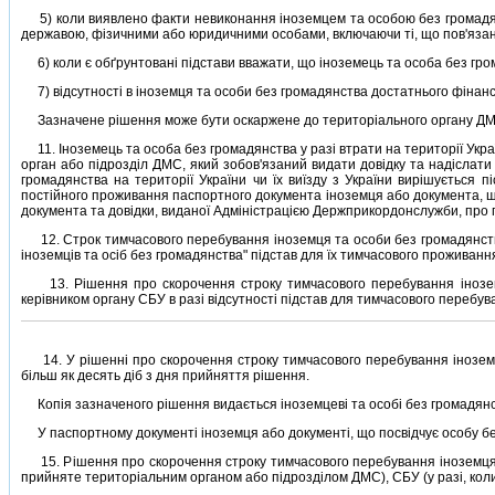
5) коли виявлено факти невиконання iноземцем та особою без громадянс
державою, фiзичними або юридичними особами, включаючи тi, що пов'язанi 
6) коли є обґрунтованi пiдстави вважати, що iноземець та особа без грома
7) вiдсутностi в iноземця та особи без громадянства достатнього фiнанс
Зазначене рiшення може бути оскаржене до територiального органу ДМС 
11. Iноземець та особа без громадянства у разi втрати на територiї Укр
орган або пiдроздiл ДМС, який зобов'язаний видати довiдку та надiслат
громадянства на територiї України чи їх виїзду з України вирiшується
постiйного проживання паспортного документа iноземця або документа, що 
документа та довiдки, виданої Адмiнiстрацiєю Держприкордонслужби, про п
12. Строк тимчасового перебування iноземця та особи без громадянства 
iноземцiв та осiб без громадянства" пiдстав для їх тимчасового проживанн
13. Рiшення про скорочення строку тимчасового перебування iноземця
керiвником органу СБУ в разi вiдсутностi пiдстав для тимчасового перебув
14. У рiшеннi про скорочення строку тимчасового перебування iноземця 
бiльш як десять дiб з дня прийняття рiшення.
Копiя зазначеного рiшення видається iноземцевi та особi без громадянст
У паспортному документi iноземця або документi, що посвiдчує особу бе
15. Рiшення про скорочення строку тимчасового перебування iноземця та
прийняте територiальним органом або пiдроздiлом ДМС), СБУ (у разi, кол