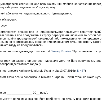
нiстративнi стягнення, або вони мають iншi майновi зобов'язання перед
ку заборони подальшого в'їзду в Україну;
раїнi або вони не подали вiдповiдного пiдтвердження;
чої сторони.
суду.
громадянства, повиннi про це негайно письмово повiдомити територiальний
 разi питання про продовження строку перебування iноземця та особи без
тановi країни громадянської належностi або походження чи попереднього
и, виданої територiальним органом або пiдроздiлом ДМС, про втрату такого
нього в'їзду не продовжувався).
ми четвертою - дванадцятою статтi 4
Закону України
"Про правовий статус
м територiального органу або пiдроздiлу ДМС чи його заступником або
ну охорони державного кордону.
 з постановою Кабiнету Мiнiстрiв України вiд 13.07.2016р.
N 437
)
ом якого особа зобов'язана виїхати з України. Такий строк не може бути
о до ___ ____________ 20__ року".
м п'яти робочих днiв з дня його прийняття до ДМС (у разi, коли рiшення