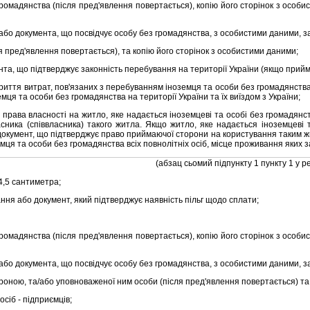
адянства (пiсля пред'явлення повертається), копiю його сторiнок з особисти
о документа, що посвiдчує особу без громадянства, з особистими даними, з
ред'явлення повертається), та копiю його сторiнок з особистими даними;
та, що пiдтверджує законнiсть перебування на територiї України (якщо прий
ття витрат, пов'язаних з перебуванням iноземця та особи без громадянства н
мця та особи без громадянства на територiї України та їх виїздом з України;
ава власностi на житло, яке надається iноземцевi та особi без громадянства
асника (спiввласника) такого житла. Якщо житло, яке надається iноземцевi
документ, що пiдтверджує право приймаючої сторони на користування таким жи
емця та особи без громадянства всiх повнолiтнiх осiб, мiсце проживання яких 
(абзац сьомий пiдпункту 1 пункту 1 у р
4,5 сантиметра;
я або документ, який пiдтверджує наявнiсть пiльг щодо сплати;
адянства (пiсля пред'явлення повертається), копiю його сторiнок з особисти
о документа, що посвiдчує особу без громадянства, з особистими даними, з
ою, та/або уповноваженої ним особи (пiсля пред'явлення повертається) та 
сiб - пiдприємцiв;