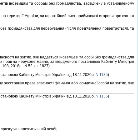
нтiв iноземцям та особам без громадянства, засвiдчену в установленому
а територiї України, чи гарантiйний лист приймаючої сторони про взяття
без громадянства для перебування (пiсля пред'явлення повертається), та
сностi на житло, яке надається iноземцевi та особi без громадянства для
х прав на нерухоме майно, затвердженого постановою Кабiнету Мiнiстрiв
108; 2018р., N 52, ст. 1827).
остановою Кабiнету Мiнiстрiв України вiд 18.11.2020р.
N 1135
)
 реєстрацiю права власностi фiзичної або юридичної особи на житло, яке
остановою Кабiнету Мiнiстрiв України вiд 18.11.2020р.
N 1135
)
зразку чи належить iншiй особi;