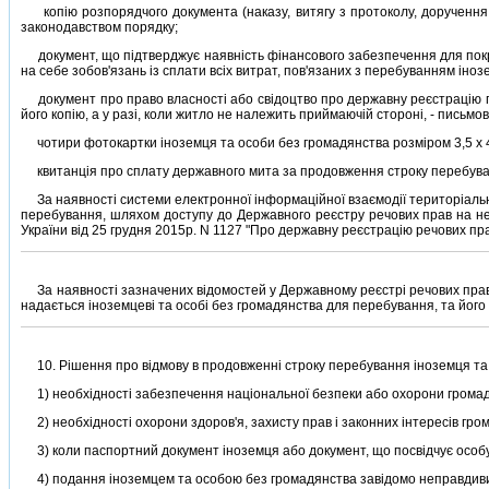
копiю розпорядчого документа (наказу, витягу з протоколу, доручення 
законодавством порядку;
документ, що пiдтверджує наявнiсть фiнансового забезпечення для покри
на себе зобов'язань iз сплати всiх витрат, пов'язаних з перебуванням iнозе
документ про право власностi або свiдоцтво про державну реєстрацiю пр
його копiю, а у разi, коли житло не належить приймаючiй сторонi, - письмо
чотири фотокартки iноземця та особи без громадянства розмiром 3,5 х 
квитанцiя про сплату державного мита за продовження строку перебуванн
За наявностi системи електронної iнформацiйної взаємодiї територiальни
перебування, шляхом доступу до Державного реєстру речових прав на не
України вiд 25 грудня 2015р. N 1127 "Про державну реєстрацiю речових прав 
За наявностi зазначених вiдомостей у Державному реєстрi речових прав 
надається iноземцевi та особi без громадянства для перебування, та його
10. Рiшення про вiдмову в продовженнi строку перебування iноземця та о
1) необхiдностi забезпечення нацiональної безпеки або охорони громад
2) необхiдностi охорони здоров'я, захисту прав i законних iнтересiв гром
3) коли паспортний документ iноземця або документ, що посвiдчує особу 
4) подання iноземцем та особою без громадянства завiдомо неправдивих