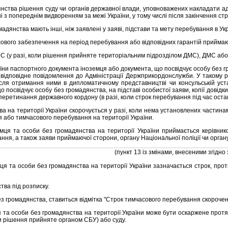
тва рiшення суду чи органiв державної влади, уповноважених накладати адмi
з попереднiм видворенням за межi України, у тому числi пiсля закiнчення стро
дянства мають iншi, нiж заявленi у заявi, пiдстави та мету перебування в Ук
ового забезпечення на перiод перебування або вiдповiдних гарантiй приймаю
(у разi, коли рiшення прийняте територiальним пiдроздiлом ДМС), ДМС або 
аїни паспортного документа iноземця або документа, що посвiдчує особу без 
и вiдповiдне повiдомлення до Адмiнiстрацiї Держприкордонслужби. У такому
 пiсля отримання ними в дипломатичному представництвi чи консульськiй ус
посвiдчує особу без громадянства, на пiдставi особистої заяви, копiї довiдк
еретинання державного кордону (в разi, коли строк перебування пiд час остан
на територiї України скорочується у разi, коли нема установлених частина
я або тимчасового перебування на територiї України.
 та особи без громадянства на територiї України приймається керiвнико
ання, а також заяви приймаючої сторони, органу Нацiональної полiцiї чи орга
(пункт 13 iз змiнами, внесеними згiдно
та особи без громадянства на територiї України зазначається строк, протяг
ва пiд розписку.
з громадянства, ставиться вiдмiтка "Строк тимчасового перебування скорочен
 особи без громадянства на територiї України може бути оскаржене протяго
и рiшення прийняте органом СБУ) або суду.