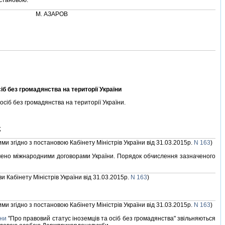
остановою.
М. АЗАРОВ
б без громадянства на територiї України
iб без громадянства на територiї України.
;
ними згiдно з постановою Кабiнету Мiнiстрiв України вiд 31.03.2015р.
N 163
)
значено мiжнародними договорами України. Порядок обчислення зазначеного
ви Кабiнету Мiнiстрiв України вiд 31.03.2015р.
N 163
)
ними згiдно з постановою Кабiнету Мiнiстрiв України вiд 31.03.2015р.
N 163
)
їни
"Про правовий статус iноземцiв та осiб без громадянства" звiльняються