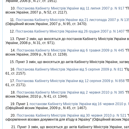
України, 2006 р., N 27, ст. 1951).
10.
Постанова Кабiнету Мiнiстрiв України вiд 11 липня 2007 р. N 917
"П
вiсник України, 2007 р., N 52, ст. 2117).
11.
Постанова Кабiнету Мiнiстрiв України вiд 21 листопада 2007 р. N 13
(Офiцiйний вiсник України, 2007 р., N 95, ст. 3470).
12.
Постанова Кабiнету Мiнiстрiв України вiд 26 грудня 2007 р. N 1407
"П
13. Пункт 2 змiн, що вносяться до постанов Кабiнету Мiнiстрiв України вi
України, 2008 р., N 31, ст. 971).
14.
Постанова Кабiнету Мiнiстрiв України вiд 6 травня 2009 р. N 445
"П
вiсник України, 2009 р., N 33, ст. 1159).
15. Пункт 3 змiн, що вносяться до актiв Кабiнету Мiнiстрiв України, зат
16.
Постанова Кабiнету Мiнiстрiв України вiд 5 серпня 2009 р. N 811
"Пр
61, ст. 2157).
17.
Постанова Кабiнету Мiнiстрiв України вiд 12 серпня 2009 р. N 858
"П
61, ст. 2171).
18.
Постанова Кабiнету Мiнiстрiв України вiд 2 червня 2010 р. N 385
"П
вiсник України, 2010 р., N 41, ст. 1344).
19. Пункт 1
постанови Кабiнету Мiнiстрiв України вiд 16 червня 2010 р.
(Офiцiйний вiсник України, 2009 р., N 45, ст. 1467).
20.
Постанова Кабiнету Мiнiстрiв України вiд 30 червня 2010 р. N 521
"
оформлення вiзових документiв для в'їзду в Україну" (Офiцiйний вiсник Україн
21. Пункт 3 змiн, що вносяться до актiв Кабiнету Мiнiстрiв України, з