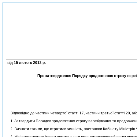
вiд 15 лютого 2012 р.
Про затвердження Порядку продовження строку перебу
Вiдповiдно до частини четвертої статтi 17, частини третьої статтi 20, абз
1. Затвердити Порядок продовження строку перебування та продовження а
2. Визнати такими, що втратили чиннiсть, постанови Кабiнету Мiнiстрiв У