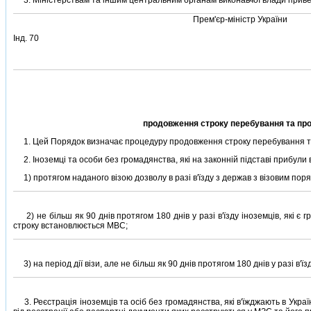
3. Мiнiстерствам та iншим центральним органам виконавчої влади привести
Прем'єр-мiнiстр України
Iнд. 70
продовження строку перебування та прод
1. Цей Порядок визначає процедуру продовження строку перебування та п
2. Iноземцi та особи без громадянства, якi на законнiй пiдставi прибули в
1) протягом наданого вiзою дозволу в разi в'їзду з держав з вiзовим пор
2) не бiльш як 90 днiв протягом 180 днiв у разi в'їзду iноземцiв, якi 
строку встановлюється МВС;
3) на перiод дiї вiзи, але не бiльш як 90 днiв протягом 180 днiв у разi в'
3. Реєстрацiя iноземцiв та осiб без громадянства, якi в'їжджають в Україну,