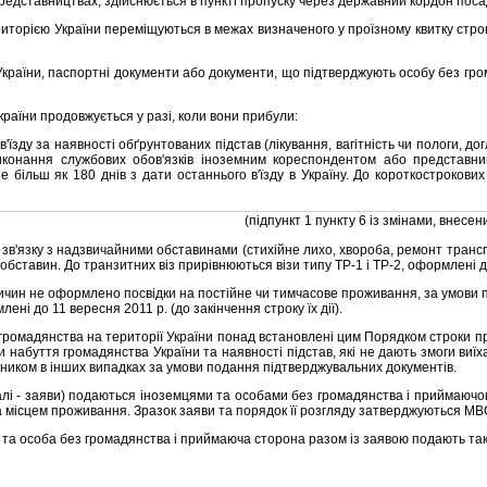
 представництвах, здiйснюється в пунктi пропуску через державний кордон п
орiєю України перемiщуються в межах визначеного у проїзному квитку строку, а
 України, паспортнi документи або документи, що пiдтверджують особу без г
раїни продовжується у разi, коли вони прибули:
'їзду за наявностi обґрунтованих пiдстав (лiкування, вагiтнiсть чи пологи,
иконання службових обов'язкiв iноземним кореспондентом або представн
бiльш як 180 днiв з дати останнього в'їзду в Україну. До короткострокових вi
(пiдпункт 1 пункту 6 iз змiнами, внесе
 зв'язку з надзвичайними обставинами (стихiйне лихо, хвороба, ремонт транс
бставин. До транзитних вiз прирiвнюються вiзи типу ТР-1 i ТР-2, оформленi до 
ичин не оформлено посвiдки на постiйне чи тимчасове проживання, за умови п
ленi до 11 вересня 2011 р. (до закiнчення строку їх дiї).
ромадянства на територiї України понад встановленi цим Порядком строки пр
набуття громадянства України та наявностi пiдстав, якi не дають змоги виїха
пником в iнших випадках за умови подання пiдтверджувальних документiв.
i - заяви) подаються iноземцями та особами без громадянства i приймаючою с
за мiсцем проживання. Зразок заяви та порядок її розгляду затверджуються МВ
та особа без громадянства i приймаюча сторона разом iз заявою подають так