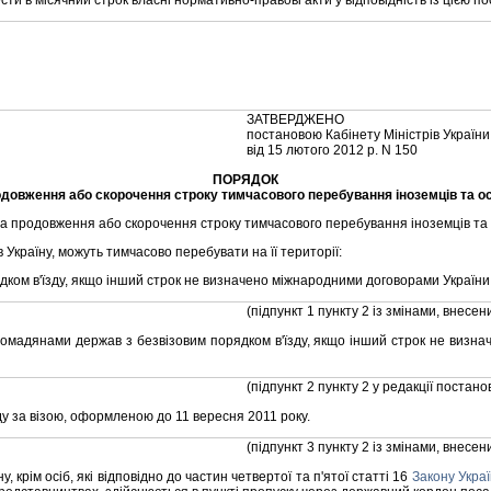
 в мiсячний строк власнi нормативно-правовi акти у вiдповiднiсть iз цiєю п
ЗАТВЕРДЖЕНО
постановою Кабiнету Мiнiстрiв України
вiд 15 лютого 2012 р. N 150
ПОРЯДОК
овження або скорочення строку тимчасового перебування iноземцiв та осi
родовження або скорочення строку тимчасового перебування iноземцiв та ос
 Україну, можуть тимчасово перебувати на її територiї:
ядком в'їзду, якщо iнший строк не визначено мiжнародними договорами України
(пiдпункт 1 пункту 2 iз змiнами, внесе
є громадянами держав з безвiзовим порядком в'їзду, якщо iнший строк не ви
(пiдпункт 2 пункту 2 у редакцiї постано
їзду за вiзою, оформленою до 11 вересня 2011 року.
(пiдпункт 3 пункту 2 iз змiнами, внесе
 крiм осiб, якi вiдповiдно до частин четвертої та п'ятої статтi 16
Закону Укра