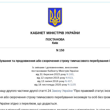
КАБIНЕТ МIНIСТРIВ УКРАЇНИ
ПОСТАНОВА
Київ
N 150
вання та продовження або скорочення строку тимчасового перебування iноз
Iз змiнами i доповненнями, внесеними
постановами Кабiнету Мiнiстрiв України
вiд 31 березня 2015 року
N 163
,
вiд 12 серпня 2015 року
N 613
,
вiд 13 липня 2016 року
N 437
,
вiд 18 листопада 2020 року
N 1135
ацу другого частини другої статтi 24
Закону України
"Про правовий статус iноз
бо скорочення строку тимчасового перебування iноземцiв та осiб без грома
країни згiдно з перелiком, що додається.