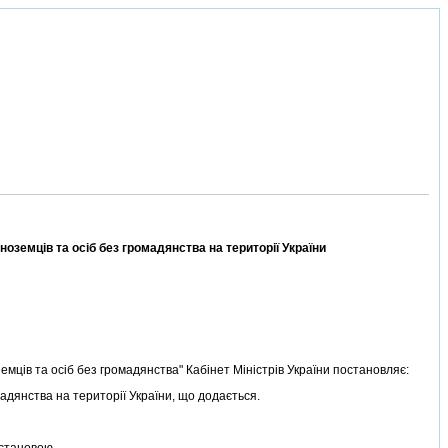
емцiв та осiб без громадянства на територiї України
емцiв та осiб без громадянства" Кабiнет Мiнiстрiв України постановляє:
дянства на територiї України, що додається.