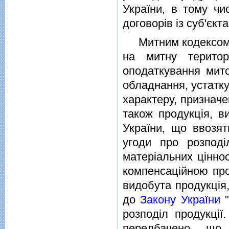
України, в тому чи
договорiв iз суб'єкт
Митним кодексом 
на митну територ
оподаткування мит
обладнання, устатку
характеру, призначе
також продукцiя, ви
України, що ввозят
угоди про розподi
матерiальних цiннос
компенсацiйною про
видобута продукцiя,
до
Закону України
"
розподiл продукцiї
передбачено, що 