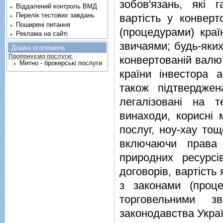
зобов'язань, якi
Віддалений контроль ВМД
Перелік тестових завдань
вартiсть у конверт
Поширені питання
(процедурами) кра
Реклама на сайті
звичаями; будь-яких
Дошка оголошень
Пропонуємо послуги:
конвертованiй валют
Митно - брокерські послуги
країни iнвестора 
також пiдтвердже
легалiзованi на т
винаходи, кориснi 
послуг, ноу-хау тощ
включаючи права 
природних ресурсi
договорiв, вартiсть
з законами (проц
торговельними з
законодавства Украї