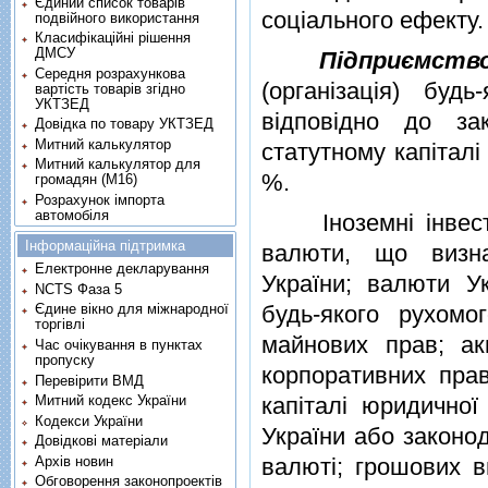
Єдиний список товарів
соцiального ефекту.
подвійного використання
Класифікаційні рішення
ДМСУ
Пiдприємств
Середня розрахункова
(органiзацiя) будь
вартість товарів згідно
УКТЗЕД
вiдповiдно до за
Довідка по товару УКТЗЕД
Митний калькулятор
статутному капiталi
Митний калькулятор для
%.
громадян (М16)
Розрахунок імпорта
автомобіля
Iноземнi iнвестиц
Інформаційна підтримка
валюти, що визна
Електронне декларування
України; валюти Ук
NCTS Фаза 5
будь-якого рухом
Єдине вікно для міжнародної
торгівлі
майнових прав; акц
Час очікування в пунктах
пропуску
корпоративних прав
Перевірити ВМД
капiталi юридичної
Митний кодекс України
Кодекси України
України або законод
Довідкові матеріали
Архів новин
валютi; грошових в
Обговорення законопроектів