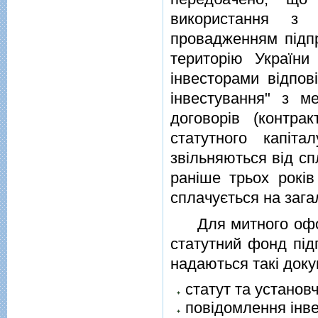
використання з
провадженням пiдпр
територiю Україн
iнвесторами вiдпо
iнвестування" з м
договорiв (контра
статутного капiта
звiльняються вiд сп
ранiше трьох рокiв
сплачується на зага
Для митного оформ
статутний фонд пiд
надаються такi доку
статут та установч
повiдомлення iнв