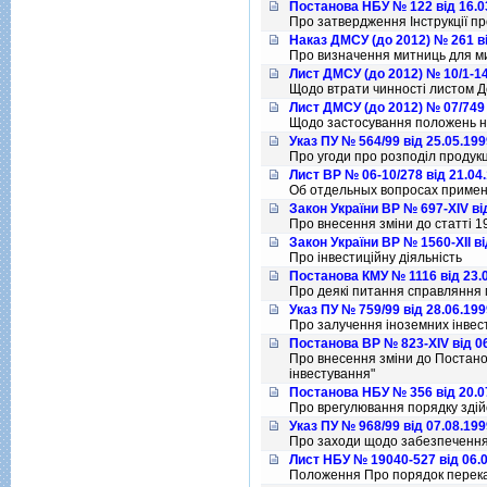
Постанова НБУ № 122 від 16.0
Про затвердження Iнструкцiї пр
Наказ ДМСУ (до 2012) № 261 ві
Про визначення митниць для м
Лист ДМСУ (до 2012) № 10/1-14
Щодо втрати чинностi листом Д
Лист ДМСУ (до 2012) № 07/749 
Щодо застосування положень на
Указ ПУ № 564/99 від 25.05.199
Про угоди про розподiл продукц
Лист ВР № 06-10/278 від 21.04
Об отдельных вопросах примен
Закон України ВР № 697-XIV ві
Про внесення змiни до статтi 19
Закон України ВР № 1560-XII ві
Про iнвестицiйну дiяльнiсть
Постанова КМУ № 1116 від 23.
Про деякi питання справляння 
Указ ПУ № 759/99 від 28.06.199
Про залучення iноземних iнвест
Постанова ВР № 823-XIV від 0
Про внесення змiни до Постано
iнвестування"
Постанова НБУ № 356 від 20.0
Про врегулювання порядку здiй
Указ ПУ № 968/99 від 07.08.199
Про заходи щодо забезпечення з
Лист НБУ № 19040-527 від 06.
Положення Про порядок переказ