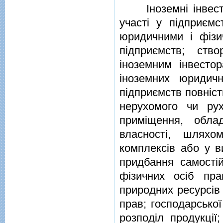
Iноземнi iнвестиц
участi у пiдприєм
юридичними i фiзи
пiдприємств; ств
iноземним iнвестор
iноземних юридич
пiдприємств повнiс
нерухомого чи ру
примiщення, обла
власностi, шлях
комплексiв або у ви
придбання самостi
фiзичних осiб пр
природних ресурсiв 
прав; господарської
розподiл продукцiї