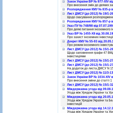
Закон України ВР № 977-XIV ві
Про внесення змiн до деяких за
Розпорядження КМУ № 835-р ві
Лист ДМСУ (до 2012) № 19/1-26
Щодо скасування розпорядження
Розпорядження КМУ № 857-р ві
Указ ПУ № 748/98 від 07.07.199
Про деякi питання iноземного 
Указ ВР № 1455-XII від 30.08.1
Про захист iноземних iнвестицiй
Декрет КМУ № 55-93 від 20.05.
Про режим iноземного iнвестув
Лист ДМСУ (до 2012) № 15/1-28
Щодо заповнення графи 47 ВМД 
iнвестицiями
Лист ДМСУ (до 2012) № 15/1-27
Лист ДМСУ (до 2012) № 15/1-27
На додаток до листа ДМСУ N 1
Лист ДМСУ (до 2012) № 11/3-13
Закон України ВР № 1034-XIV в
Про внесення змiни до статтi 1
Лист ДМСУ (до 2012) № 15/1-32
Міждержавна угода від 09.08.
Угода мiж Урядом України та Ур
Міждержавна угода від 20.05.
Угода мiж Урядом України та Б
iнвестицiй
Міждержавна угода від 14.12.
Угода мiж Урядом України та Ур