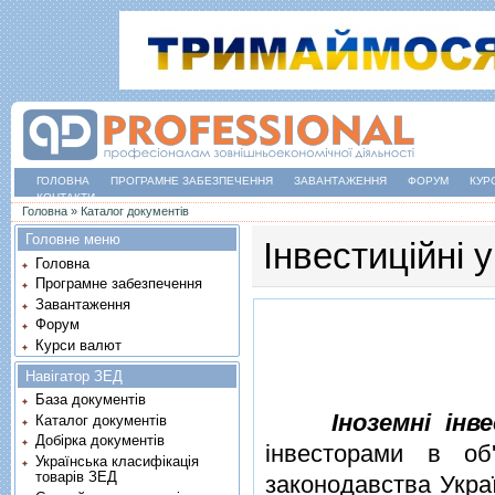
ГОЛОВНА
ПРОГРАМНЕ ЗАБЕЗПЕЧЕННЯ
ЗАВАНТАЖЕННЯ
ФОРУМ
КУР
КОНТАКТИ
Ви є тут
Головна
»
Каталог документів
Головне меню
Інвестиційні 
Головна
Програмне забезпечення
Завантаження
Форум
Курси валют
Навігатор ЗЕД
База документів
Iноземнi iнв
Каталог документів
Добірка документів
iнвесторами в об'
Українська класифікація
товарів ЗЕД
законодавства Укра