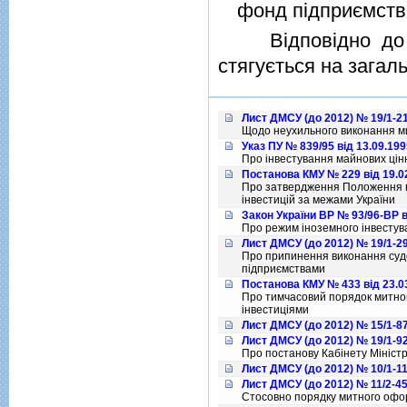
фонд пiдприємств
Вiдповiдно до 
стягується на загал
Лист ДМСУ (до 2012) № 19/1-21
Щодо неухильного виконання м
Указ ПУ № 839/95 від 13.09.199
Про iнвестування майнових цi
Постанова КМУ № 229 від 19.0
Про затвердження Положення пр
iнвестицiй за межами України
Закон України ВР № 93/96-ВР в
Про режим iноземного iнвестув
Лист ДМСУ (до 2012) № 19/1-29
Про припинення виконання суд
підприємствами
Постанова КМУ № 433 від 23.0
Про тимчасовий порядок митног
iнвестицiями
Лист ДМСУ (до 2012) № 15/1-87
Лист ДМСУ (до 2012) № 19/1-92
Про постанову Кабiнету Мiнiстрi
Лист ДМСУ (до 2012) № 10/1-11
Лист ДМСУ (до 2012) № 11/2-45
Стосовно порядку митного офор