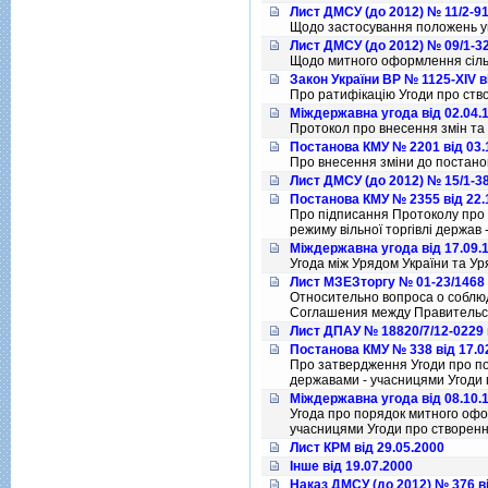
Лист ДМСУ (до 2012) № 11/2-91
Щодо застосування положень уг
Лист ДМСУ (до 2012) № 09/1-32
Щодо митного оформлення сiльс
Закон України ВР № 1125-XIV в
Про ратифiкацiю Угоди про ство
Міждержавна угода від 02.04.
Протокол про внесення змiн та 
Постанова КМУ № 2201 від 03.
Про внесення змiни до постанови
Лист ДМСУ (до 2012) № 15/1-38
Постанова КМУ № 2355 від 22.
Про пiдписання Протоколу про 
режиму вiльної торгiвлi держав
Міждержавна угода від 17.09.
Угода між Урядом України та Ур
Лист МЗЕЗторгу № 01-23/1468 
Относительно вопроса о соблю
Соглашения между Правительс
Лист ДПАУ № 18820/7/12-0229 
Постанова КМУ № 338 від 17.0
Про затвердження Угоди про п
державами - учасницями Угоди п
Міждержавна угода від 08.10.
Угода про порядок митного офо
учасницями Угоди про створення
Лист КРМ від 29.05.2000
Інше від 19.07.2000
Наказ ДМСУ (до 2012) № 376 ві