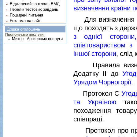
Віддалений контроль ВМД
визначення країни 
Перелік тестових завдань
Поширені питання
Для визначення кра
Реклама на сайті
що походять з держ
Дошка оголошень
Пропонуємо послуги:
з однiєї сторон
Митно - брокерські послуги
спiвтовариством з 
iншої сторони
, слiд
Правила визначен
Додатку II до
Угод
Урядом Чорногорiї
.
Протокол С
Угод
та Україною
тако
походження товару
спiвпрацi.
Протокол про пра