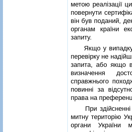
метою реалiзацiї ци
повернути сертифiк
вiн був поданий, де
органам країни ек
запиту.
Якщо у випадку об
перевiрку не надiйш
запита, або якщо в
визначення дост
справжнього походж
повиннi за вiдсутн
права на преференцi
При здiйсненнi м
митну територiю Укр
органи України м