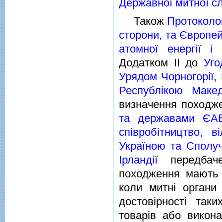
Державної митної сл
Також
Протоколо
сторони, та Європе
атомної енергiї i
Додатком II до
Уго
Урядом Чорногорiї
,
Республiкою Маке
визначення походж
та державами ЄА
спiвробiтництво, в
Україною та Сполуч
Iрландiї
передбаче
походження мають 
коли митнi органи
достовiрностi таки
товарiв або викона