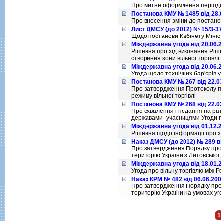
Про митне оформлення перiодичн
Постанова КМУ № 1485 від 28.
Про внесення змiни до постанови
Лист ДМСУ (до 2012) № 15/3-37
Щодо постанови Кабiнету Мiнiст
Міждержавна угода від 20.06.
Рішення про хід виконання Ріш
створення зони вільної торгівлі
Міждержавна угода від 20.06.
Угода щодо технічних бар'єрів у 
Постанова КМУ № 267 від 22.0
Про затвердження Протоколу п
режиму вільної торгівлі
Постанова КМУ № 268 від 22.0
Про схвалення i подання на ра
державами- учасницями Угоди пр
Міждержавна угода від 01.12.
Рішення щодо інформації про хі
Наказ ДМСУ (до 2012) № 289 ві
Про затвердження Порядку пров
територiю України з Литовської,
Міждержавна угода від 18.01.
Угода про вiльну торгiвлю мiж 
Наказ КРМ № 482 від 06.06.20
Про затвердження Порядку пров
територію України на умовах уг
Сторінки
1