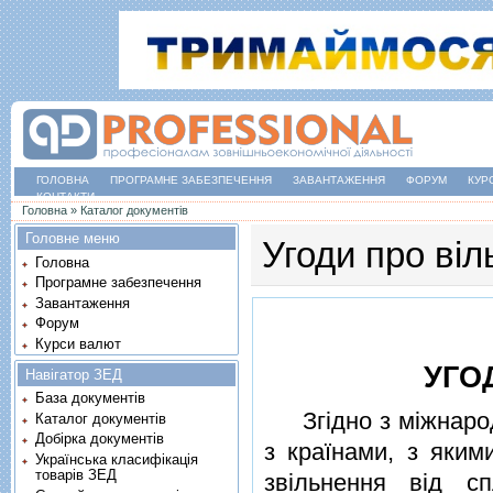
ГОЛОВНА
ПРОГРАМНЕ ЗАБЕЗПЕЧЕННЯ
ЗАВАНТАЖЕННЯ
ФОРУМ
КУР
КОНТАКТИ
Ви є тут
Головна
»
Каталог документів
Головне меню
Угоди про віл
Головна
Програмне забезпечення
Завантаження
Форум
Курси валют
УГО
Навігатор ЗЕД
База документів
Згiдно з мiжнародн
Каталог документів
Добірка документів
з країнами, з яким
Українська класифікація
товарів ЗЕД
звiльнення вiд с