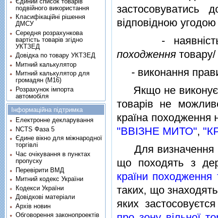
Єдиний список товарів
застосовуватись 
подвійного використання
Класифікаційні рішення
вiдповiдною угодою
ДМСУ
Середня розрахункова
- наявнiсть п
вартість товарів згідно
УКТЗЕД
походження
товару
Довідка по товару УКТЗЕД
Митний калькулятор
- виконання прав
Митний калькулятор для
громадян (М16)
Якщо не виконуєтьс
Розрахунок імпорта
автомобіля
товарiв не можлив
Інформаційна підтримка
країна походження н
Електронне декларування
"ВВIЗНЕ МИТО"
,
"К
NCTS Фаза 5
Єдине вікно для міжнародної
торгівлі
Для визначення кра
Час очікування в пунктах
що походять з де
пропуску
Перевірити ВМД
країни походження 
Митний кодекс України
таких, що знаходять
Кодекси України
Довідкові матеріали
яких застосовуєтс
Архів новин
про зону вiльної тор
Обговорення законопроектів