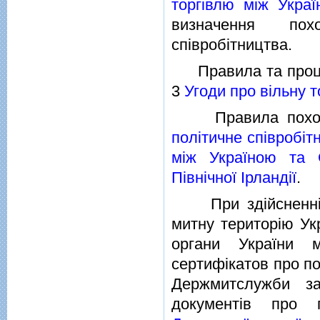
торгiвлю мiж Укр
визначення пох
спiвробiтництва.
Правила та процед
3
Угоди про вiльну 
Правила походж
полiтичне спiвробiт
мiж Україною та 
Пiвнiчної Iрландiї
.
При здiйсненнi м
митну територiю Укр
органи України м
сертифiкатов про п
Держмитслужби за
документiв про 