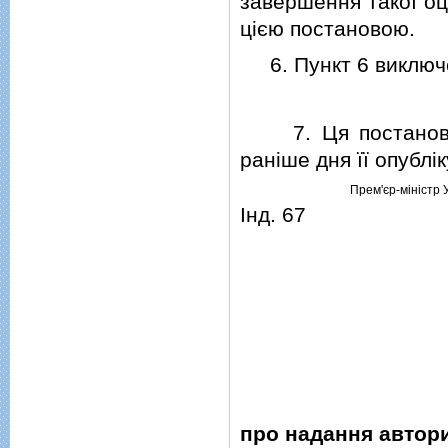
завершення такої о
цiєю постановою.
6. Пункт 6 виключ
7. Ця постанова н
ранiше дня її опублi
Прем'єр-мiнiстр 
Iнд. 67
про надання автори