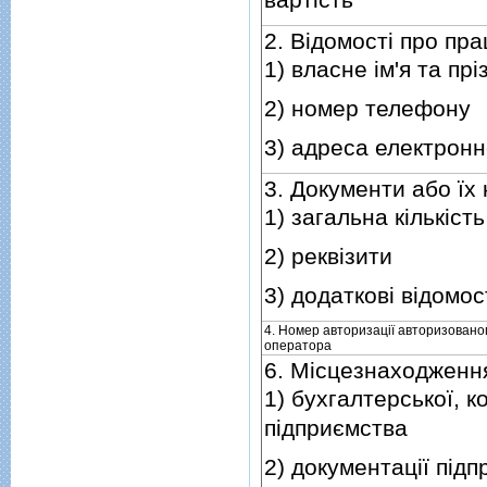
2. Вiдомостi про пр
1) власне iм'я та пр
2) номер телефону
3) адреса електронн
3. Документи або їх 
1) загальна кiлькiсть
2) реквiзити
3) додатковi вiдомос
4. Номер авторизацiї авторизовано
оператора
6. Мiсцезнаходження
1) бухгалтерської, к
пiдприємства
2) документацiї пiд