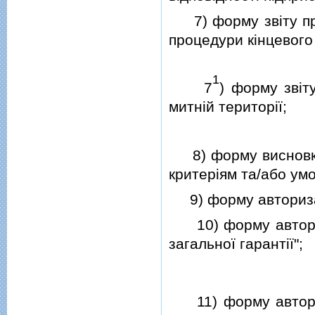
7) форму звiту про
процедури кiнцевого
1
7
) форму звi
митнiй територiї;
8) форму висновку п
критерiям та/або ум
9) форму авторизац
10) форму авториз
загальної гарантiї";
11) форму авториз