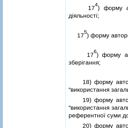
4
17
) форму а
дiяльностi;
5
17
) форму автор
6
17
) форму а
зберiгання;
18) форму авториз
"використання загаль
19) форму авториз
"використання загал
референтної суми до 
20) форму авториз