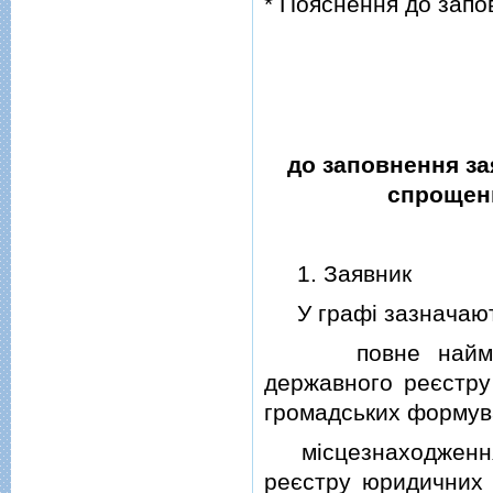
* Пояснення до запо
до заповнення за
спрощенн
1. Заявник
У графi зазначают
повне найменува
державного реєстру 
громадських формув
мiсцезнаходження п
реєстру юридичних о