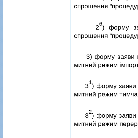
спрощення "процеду
6
2
) форму з
спрощення "процедур
3) форму заяви про
митний режим iмпорт
1
3
) форму заяви 
митний режим тимча
2
3
) форму заяви 
митний режим переро