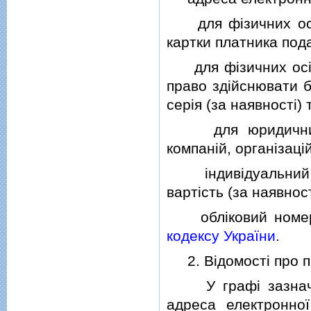
для фiзичних осiб 
картки платника пода
для фiзичних осiб -
право здiйснювати б
серiя (за наявностi)
для юридичних ос
компанiй, органiзацi
iндивiдуальний п
вартiсть (за наявност
облiковий номер о
кодексу України
.
2. Вiдомостi про п
У графi зазначают
адреса електронної