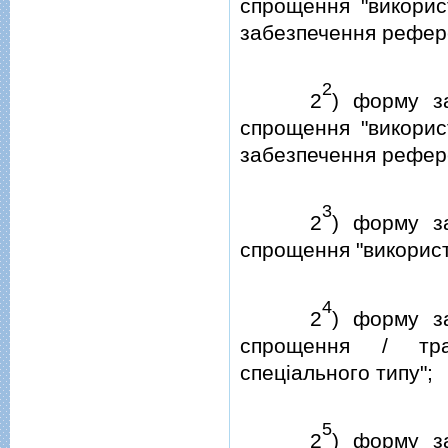
спрощення "викорис
забезпечення рефере
2
2
) форму з
спрощення "викорис
забезпечення рефере
3
2
) форму з
спрощення "використа
4
2
) форму з
спрощення / тра
спецiального типу";
5
2
) форму з