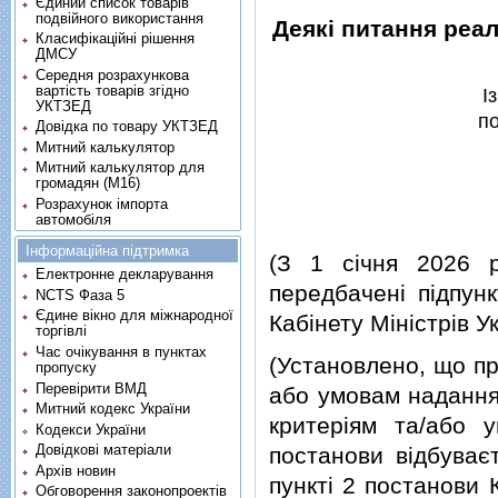
Єдиний список товарів
подвійного використання
Деякi питання реа
Класифікаційні рішення
ДМСУ
Середня розрахункова
вартість товарів згідно
I
УКТЗЕД
по
Довідка по товару УКТЗЕД
Митний калькулятор
Митний калькулятор для
громадян (М16)
Розрахунок імпорта
автомобіля
Інформаційна підтримка
(З 1 сiчня 2026 р
Електронне декларування
передбаченi пiдпун
NCTS Фаза 5
Єдине вікно для міжнародної
Кабiнету Мiнiстрiв У
торгівлі
Час очікування в пунктах
(Установлено, що пр
пропуску
Перевірити ВМД
або умовам надання 
Митний кодекс України
критерiям та/або у
Кодекси України
Довідкові матеріали
постанови вiдбуває
Архів новин
пунктi 2 постанови К
Обговорення законопроектів