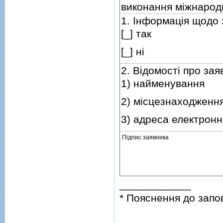
виконання мiжнародн
1. Iнформацiя щодо 
[_] так
[_] нi
2. Вiдомостi про зая
1) найменування
2) мiсцезнаходженн
3) адреса електронн
Пiдпис заявника
____________
* Пояснення до запо