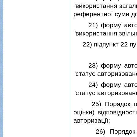
"використання загал
референтної суми до 
21) форму авториз
"використання звiльн
22) пiдпункт 22 пу
23) форму авториз
"статус авторизован
24) форму авториз
"статус авторизован
25) Порядок пров
оцiнки) вiдповiднос
авторизацiї;
26) Порядок пла