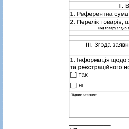
II.
1. Референтна сума 
2. Перелiк товарiв,
Код товару згiдно
III. Згода зая
1. Iнформацiя щодо
та реєстрацiйного н
[_] так
[_] нi
Пiдпис заявника
____________