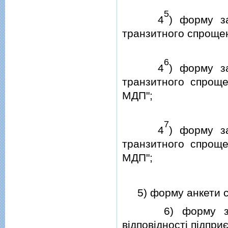
5
4
) форму з
транзитного спроще
6
4
) форму з
транзитного спроще
МДП";
7
4
) форму з
транзитного спроще
МДП";
5) форму анкети са
6) форму звiту п
вiдповiдностi пiдпри