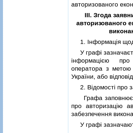
авторизованого екон
III. Згода зая
авторизованого е
викона
1. Iнформацiя щод
У графi зазначається
iнформацiєю про 
оператора з метою 
України, або вiдповiд
2. Вiдомостi про з
Графа заповнюєтьс
про авторизацiю а
забезпечення викона
У графi зазначают