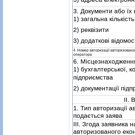
3. Документи або їх 
1) загальна кiлькiсть
2) реквiзити
3) додатковi вiдомос
4. Номер авторизацiї авторизовано
оператора
6. Мiсцезнаходження
1) бухгалтерської, к
пiдприємства
2) документацiї пiд
II.
1. Тип авторизацiї 
подається заява
III. Згода заявника
авторизованого еко