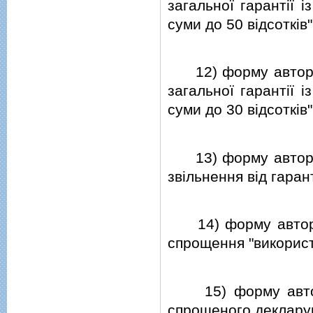
загальної гарантiї 
суми до 50 вiдсоткiв"
12) форму авториз
загальної гарантiї 
суми до 30 вiдсоткiв"
13) форму авториз
звiльнення вiд гарант
14) форму авториз
спрощення "використ
15) форму автори
спрощеного деклару