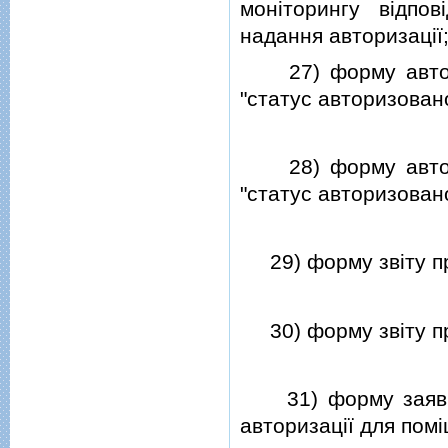
монiторингу вiдпов
надання авторизацiї
27) форму авториз
"статус авторизован
28) форму авториз
"статус авторизова
29) форму звiту про
30) форму звiту про
31) форму заяви п
авторизацiї для пом