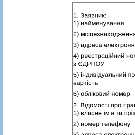
1. Заявник:
1) найменування
2) мiсцезнаходженн
3) адреса електронн
4) реєстрацiйний ном
з ЄДРПОУ
5) iндивiдуальний п
вартiсть
6) облiковий номер
2. Вiдомостi про пр
1) власне iм'я та пр
2) номер телефону
3) адреса електронн