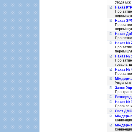
Угода мiж
Наказ КтР
Про затве
перемiщую
Наказ ЗРМ
Про затве
перемiщую
Наказ ДнР
Про визна
Наказ № 2
Про затве
перемiщую
Наказ № 5
Про затве
товарiв, 
Наказ № 4
Про затве
Міждержав
Угода мiж
Закон Укр
Про транз
Розпоряд
Наказ № 1
Правила м
Лист ДМСУ
Міждержав
Конвенцiя
Міждержав
Конвенцiя