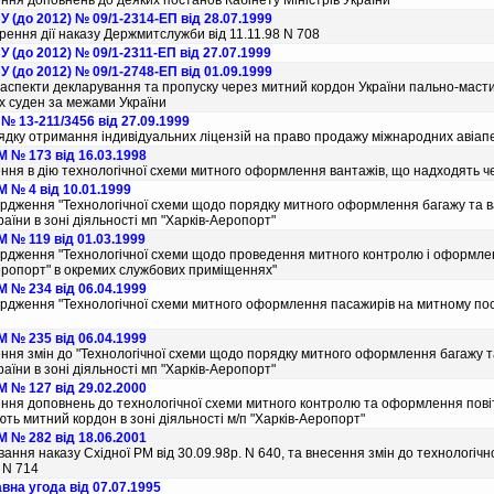
ння доповнень до деяких постанов Кабiнету Мiнiстрiв України
 (до 2012) № 09/1-2314-ЕП від 28.07.1999
ення дiї наказу Держмитслужби вiд 11.11.98 N 708
 (до 2012) № 09/1-2311-ЕП від 27.07.1999
 (до 2012) № 09/1-2748-ЕП від 01.09.1999
 аспекти декларування та пропуску через митний кордон України пально-мастил
х суден за межами України
№ 13-211/3456 від 27.09.1999
дку отримання iндивiдуальних лiцензiй на право продажу мiжнародних авiапе
 № 173 від 16.03.1998
ння в дiю технологiчної схеми митного оформлення вантажiв, що надходять ч
 № 4 від 10.01.1999
рдження "Технологiчної схеми щодо порядку митного оформлення багажу та ва
раїни в зонi дiяльностi мп "Харкiв-Аеропорт"
 № 119 від 01.03.1999
рдження "Технологiчної схеми щодо проведення митного контролю i оформлен
еропорт" в окремих службових примiщеннях"
 № 234 від 06.04.1999
рдження "Технологiчної схеми митного оформлення пасажирiв на митному пос
 № 235 від 06.04.1999
ння змiн до "Технологiчної схеми щодо порядку митного оформлення багажу та
раїни в зонi дiяльностi мп "Харкiв-Аеропорт"
 № 127 від 29.02.2000
ння доповнень до технологiчної схеми митного контролю та оформлення повiт
ть митний кордон в зонi дiяльностi м/п "Харкiв-Аеропорт"
 № 282 від 18.06.2001
вання наказу Східної РМ від 30.09.98р. N 640, та внесення змін до технологіч
. N 714
на угода від 07.07.1995