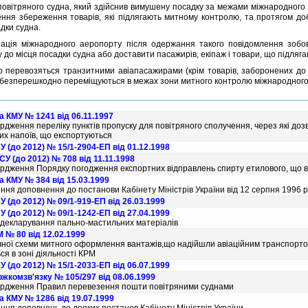
тряного судна, який здiйснив вимушену посадку за межами мiжнародного а
ння збереження товарiв, якi пiдлягають митному контролю, та протягом д
дки судна.
я мiжнародного аеропорту пiсля одержання такого повiдомлення зобов'
 до мiсця посадки судна або доставити пасажирiв, екiпаж i товари, що пiдляг
еревозяться транзитними авiапасажирами (крiм товарiв, заборонених до 
безперешкодно перемiщуються в межах зони митного контролю мiжнародного
 КМУ № 1241 від 06.11.1997
рдження перелiку пунктiв пропуску для повiтряного сполучення, через якi до
их напоїв, що експортуються
 (до 2012) № 15/1-2904-ЕП від 01.12.1998
У (до 2012) № 708 від 11.11.1998
рдження Порядку погодження експортних вiдправлень спирту етилового, що 
 КМУ № 384 від 15.03.1999
ння доповнення до постанови Кабiнету Мiнiстрiв України вiд 12 серпня 1996 р
 (до 2012) № 09/1-919-ЕП від 26.03.1999
 (до 2012) № 09/1-1242-ЕП від 27.04.1999
декларування пально-мастильних матерiалiв
 № 80 від 12.02.1999
чної схеми митного оформлення вантажiв,що надiйшли авiацiйним транспортом
ся в зонi дiяльностi КРМ
 (до 2012) № 15/1-2033-ЕП від 06.07.1999
жкомзв'язку № 105/297 від 08.06.1999
ердження Правил перевезення пошти повiтряними суднами
а КМУ № 1286 від 19.07.1999