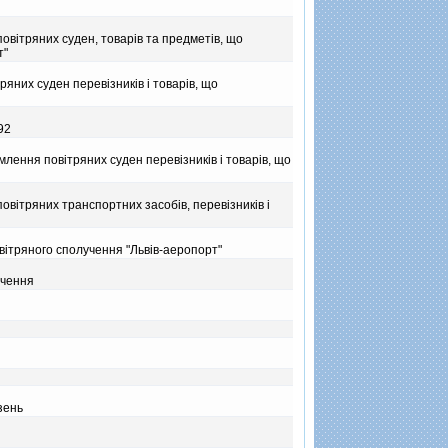
овiтряних суден, товарiв та предметiв, що
т"
них суден перевiзникiв i товарiв, що
92
лення повiтряних суден перевiзникiв i товарiв, що
овiтряних транспортних засобiв, перевiзникiв i
вiтряного сполучення "Львiв-аеропорт"
учення
зень