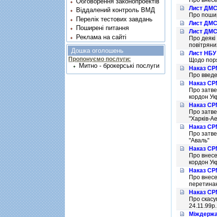
Про внесе
Обговорення законопроектів
Лист ДМСУ
Віддалений контроль ВМД
Про пошир
Перелік тестових завдань
Лист ДМСУ
Поширені питання
Лист ДМСУ
Реклама на сайті
Про деякi
повiтряни
Дошка оголошень
Лист НБУ 
Пропонуємо послуги:
Щодо поря
Митно - брокерські послуги
Наказ СРМ
Про введе
Наказ СРМ
Про затве
кордон Ук
Наказ СРМ
Про затве
"Харкiв-А
Наказ СРМ
Про затве
"Аваль"
Наказ СРМ
Про внесе
кордон Ук
Наказ СРМ
Про внесе
перетинаю
Наказ СРМ
Про скасу
24.11.99р
Міждержав