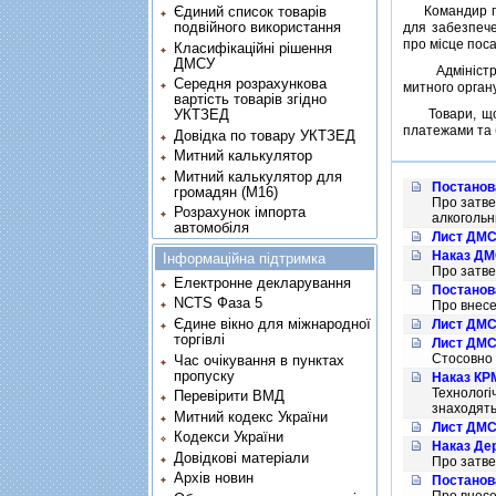
Командир повi
Єдиний список товарів
подвійного використання
для забезпече
про мiсце поса
Класифікаційні рішення
ДМСУ
Адмiнiстрацi
Середня розрахункова
митного органу
вартість товарів згідно
Товари, що п
УКТЗЕД
платежами та 
Довідка по товару УКТЗЕД
Митний калькулятор
Митний калькулятор для
Постанова
громадян (М16)
Про затве
Розрахунок імпорта
алкогольн
автомобіля
Лист ДМСУ
Наказ ДМС
Інформаційна підтримка
Про затве
Електронне декларування
Постанова
NCTS Фаза 5
Про внесе
Єдине вікно для міжнародної
Лист ДМСУ
торгівлі
Лист ДМСУ
Стосовно 
Час очікування в пунктах
пропуску
Наказ КРМ
Технологi
Перевірити ВМД
знаходять
Митний кодекс України
Лист ДМСУ
Кодекси України
Наказ Дер
Довідкові матеріали
Про затв
Архів новин
Постанов