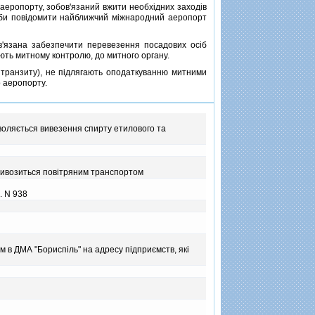
еропорту, зобов'язаний вжити необхiдних заходiв
оби повiдомити найближчий мiжнародний аеропорт
язана забезпечити перевезення посадових осiб
ають митному контролю, до митного органу.
транзиту), не пiдлягають оподаткуванню митними
 аеропорту.
зволяється вивезення спирту етилового та
вивозиться повiтряним транспортом
. N 938
 в ДМА "Бориспiль" на адресу пiдприємств, якi