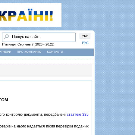
Пошук
УКР
РУС
П'ятниця, Серпень 7, 2026 - 20:22
РТНЕРИ
ПРО КОМПАНІЮ
КОНТАКТИ
ТОМ
ого контролю документи, передбаченi
статтею 335
варiв на нього надається пiсля перевiрки поданих