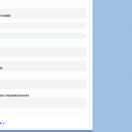
нтажiв
iв
них перевезеннях
я
я »