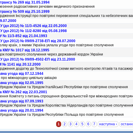
трансу № 269 від 31.05.1994
езення радiоактивних речовин медичного призначення
трансу № 509 від 25.10.1999
рдження Iнструкцiї про повiтрянi перевезення спецiальних та небезпечних ва
19.07.2000
 (до 2012) № 11/3-4526 від 22.05.2000
 (до 2012) № 11/2-8280 від 05.08.1998
 № 11/3-852 від 21.04.1993
 (до 2012) № 09/09-2738-ЕП від 28.07.2000
лiку країн, з якими Україна уклала угоди про повiтряне сполучення
а КМУ № 1017 від 18.12.1995
ок повiтряного сполучення через державний кордон України
 (до 2012) № 09/09-4502-ЕП від 23.11.2000
 № 1141 від 20.12.2000
рдження додатку до Технологiчної схеми митного контролю лiтакiв та пасажир
на угода від 07.12.1944
 про мiжнародну цивiльну авiацiю
на угода від 02.05.1995
 Урядом України та Урядом Iталiйської Республiки про повiтряне сполучення
 КМУ № 262 від 22.03.2001
ення Комiтету з питань спрощення формальностей при мiжнародних повiтря
на угода від 07.09.1993
 Урядом України та Урядом Королiвства Нiдерландiв про повiтряне сполученн
на угода від 20.01.1994
 Урядом України та Урядом Республiки Польща про повiтряне сполучення
1
2
3
4
5
6
7
наступна ›
останн