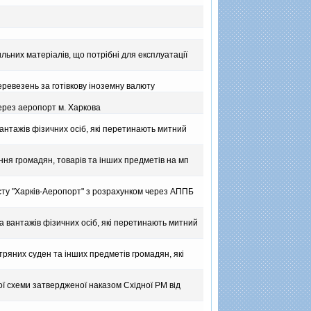
ьних матерiалiв, що потрiбнi для експлуатацiї
ревезень за готiвкову iноземну валюту
ерез аеропорт м. Харкова
нтажiв фiзичних осiб, якi перетинають митний
ня громадян, товарiв та iнших предметiв на мп
ту "Харкiв-Аеропорт" з розрахунком через АППБ
 вантажiв фiзичних осiб, якi перетинають митний
ряних суден та iнших предметiв громадян, якi
ної схеми затвердженої наказом Східної РМ від