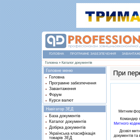
ГОЛОВНА
ПРОГРАМНЕ ЗАБЕЗПЕЧЕННЯ
ЗАВАНТАЖ
Ви є тут
Головна
»
Каталог документів
Головне меню
При пер
Головна
Програмне забезпечення
Завантаження
Форум
Курси валют
Навігатор ЗЕД
Митним форма
База документів
Командир пов
Каталог документів
Митного кодек
Добірка документів
Дозвiл митног
Українська класифікація
документiв та 
товарів ЗЕД