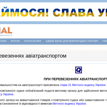
ЕННЯ
ФОРУМ
КУРСИ ВАЛЮТ
ЄДИНЕ ВІКНО ДЛЯ МІЖНАРОДНОЇ ТОРГІВЛІ
ПА
евезеннях авіатранспортом
ПРИ ПЕРЕВЕЗЕННЯХ АВIАТРАНСПОР
льностям на авiатранспортi присвячена
глава 31 Митного кодексу України
.
iтряного судна зобов'язаний подати митному органу для здiйснення митн
су України
.
о органу на вивантаження товарiв з повiтряного судна або завантаження то
встановлення їх вiдповiдностi вимогам
Митного кодексу України
.