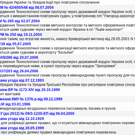
 Урядом України та Урядом Iндiї про повiтряне сполучення
М № 42/400/548 від 08.07.2004
рдження Технологiчної схеми пропуску через державний кордон України осiб, п
ться з використанням повiтряних суден, у повiтряному п/п "Ужгород-аеропор
 № 285 від 02.07.2004
рдження Технологiчної схеми митного контролю та митного оформлення повiтря
ться цими суднами через митний кордон України в пп "Львiв-аеропорт"
М № 250 від 19.11.2004
ння таким, що втратив чиннiсть, наказу Криворiзької митницi вiд 28.05.2001 N 
38 від 05.07.2005
рдження Технологiчної схеми з органiзацiї митного контролю та митного оформ
ться цими суднами в аеропорту "Бельбек"
59/286 від 20.07.2006
рдження Технологiчної схеми пропуску через державний кордон України осiб, п
що перемiщуються ними, в пунктi пропуску через кордон "Запорiжжя"
37/203 від 26.04.2006
рдження Технологiчної схеми пропуску в мiжнародному пунктi пропуску для по
на угода від 07.12.1993
 Урядом України та Урядом Тунiської Республiки про регулярне повiтряне спол
аїни ВР № 1172-XIV від 20.10.1999
ит вантажiв
ження КМУ № 1376-р від 09.12.1999
/И від 03.01.1986
еждународных воздушных перевозок пассажиров, багажа и грузов
 (до 2012) № 09/3-1220-ЕП від 06.04.2000
на угода від 12.10.1929
 для уніфікації деяких правил, що стосуються міжнародних повітряних переве
на угода від 28.05.1999
 про унiфiкацiю деяких правил мiжнародних повiтряних перевезень