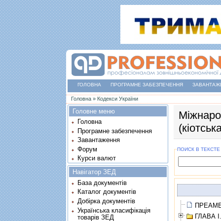
ГОЛОВНА
ПРОГРАМНЕ ЗАБЕЗПЕЧЕННЯ
ЗАВАНТАЖ
Ви є тут
Головна
»
Кодекси України
Головне меню
Мiжнаро
Головна
(кiотськ
Програмне забезпечення
Завантаження
Форум
ПОИСК В ТЕКСТЕ
Курси валют
Навігатор ЗЕД
База документів
Каталог документів
Добірка документів
ПРЕАМБ
Українська класифікація
ГЛАВА 
товарів ЗЕД