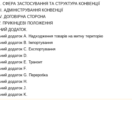
II. СФЕРА ЗАСТОСУВАННЯ ТА СТРУКТУРА КОНВЕНЦIЇ
II. АДМIНIСТРУВАННЯ КОНВЕНЦIЇ
IV. ДОГОВIРНА СТОРОНА
V. ПРИКIНЦЕВI ПОЛОЖЕННЯ
НИЙ ДОДАТОК.
ьний додаток A. Надходження товарiв на митну територiю
ьний додаток B. Iмпортування
ьний додаток C. Експортування
ьний додаток D.
ний додаток E. Транзит
ний додаток F.
ьний додаток G. Переробка
ьний додаток H.
ний додаток J.
ьний додаток K.