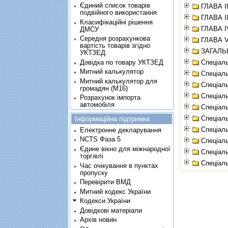
Єдиний список товарів
ГЛАВА 
подвійного використання
ГЛАВА I
Класифікаційні рішення
ГЛАВА 
ДМСУ
Середня розрахункова
ГЛАВА 
вартість товарів згідно
ЗАГАЛЬ
УКТЗЕД
Спецiал
Довідка по товару УКТЗЕД
Митний калькулятор
Спецiал
Митний калькулятор для
Спецiал
громадян (М16)
Спецiал
Розрахунок імпорта
автомобіля
Спецiаль
Спецiаль
Інформаційна підтримка
Спецiал
Електронне декларування
NCTS Фаза 5
Спецiал
Єдине вікно для міжнародної
Спецiаль
торгівлі
Спецiал
Час очікування в пунктах
пропуску
Перевірити ВМД
Митний кодекс України
Кодекси України
Довідкові матеріали
Архів новин