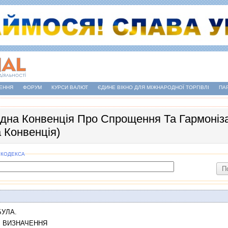
ЕННЯ
ФОРУМ
КУРСИ ВАЛЮТ
ЄДИНЕ ВІКНО ДЛЯ МІЖНАРОДНОЇ ТОРГІВЛІ
ПА
дна Конвенцiя Про Спрощення Та Гармонiз
а Конвенцiя)
 КОДЕКСА
УЛА.
I. ВИЗНАЧЕННЯ