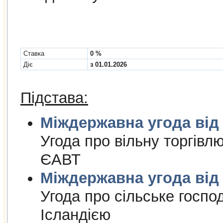
Cтавка
0 %
Діє
з 01.01.2026
Підстава:
Міждержа
Угода про вiльну торгiвл
ЄАВТ
Міждержа
Угода про сiльське госпо
Iсландiєю