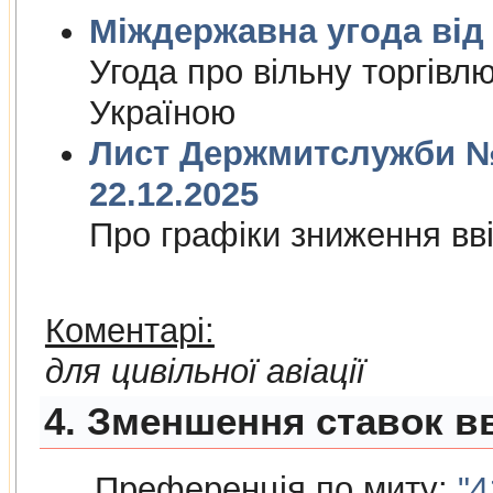
Міждержа
Угода про вiльну торгiвл
Україною
Лист Держмитслужби № 
22.12.2025
Про графiки зниження ввi
Коментарі:
для цивільної авіації
4. Зменшення ставок вв
Преференція по миту:
"4