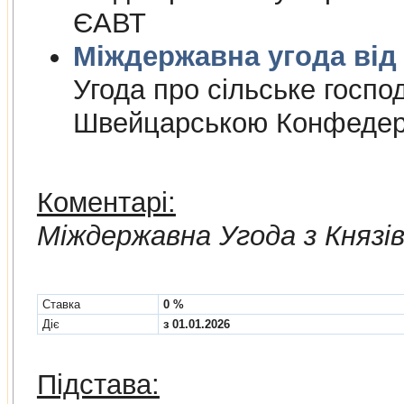
ЄАВТ
Міждержа
Угода про сiльське госпо
Швейцарською Конфедер
Коментарі:
Мiждержавна Угода з Княз
Cтавка
0 %
Діє
з 01.01.2026
Підстава: