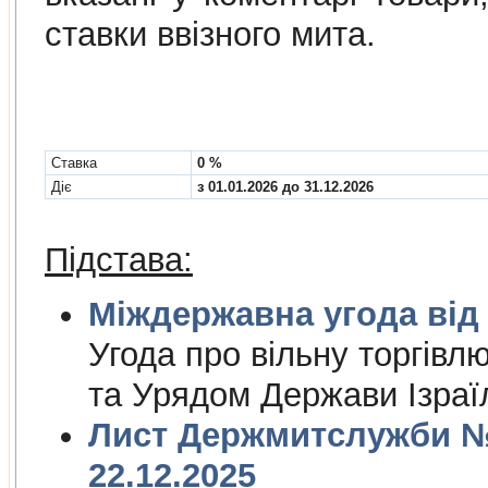
ставки ввізного мита.
Cтавка
0 %
Діє
з 01.01.2026 до 31.12.2026
Підстава:
Міждержа
Угода про вiльну торгiвл
та Урядом Держави Iзраї
Лист Держмитслужби № 
22.12.2025