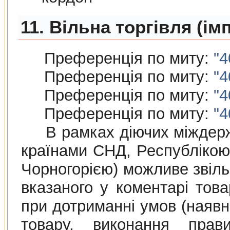
11. Вільна торгівля (ім
Преференція по миту:
"4
Преференція по миту:
"4
Преференція по миту:
"4
Преференція по миту:
"4
В рамках дiючих мiждержав
країнами СНД, Республiкою
Чорногорією) можливе звіль
вказаного у коментарі това
при дотриманні умов (наяв
товару, виконання прав