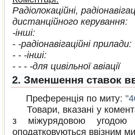
Радiолокацiйнi, радiонавiга
дистанцiйного керування:
-iншi:
- -радiонавiгацiйнi прилади:
- - -iншi:
- - - -для цивiльної авiацiї
2. Зменшення ставок в
Преференція по миту:
"4
Товари, вказані у коментар
з мiжурядовою угодою
оподатковуються ввізним м