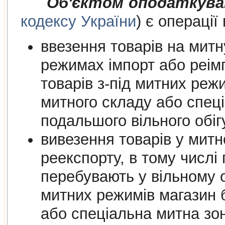
Об'єктом оподаткува
кодексу України
) є операції
ввезення товарів на митну т
режимах імпорт або реімпорт, в
товарів з-під митних режимів магазину
митного складу або спеціальної митної зони для їх
подальшого вільно
вивезення товарів у мит
реекспорту, в тому числі 
перебувають у вільному обігу на
митних режимів магазин безмитної торгів
або спеціальна митна зо