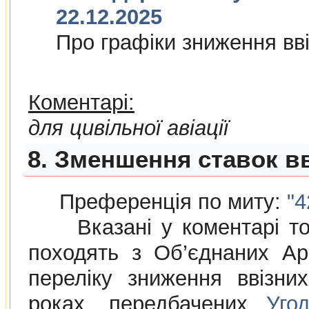
22.12.2025
Про графiки зниження ввi
Коментарі:
для цивільної авіації
8. Зменшення ставок в
Преференція по миту:
"4
Вказані у коментарі това
походять з Об’єднаних Ар
переліку зниження ввізни
роках, передбачених
Уго