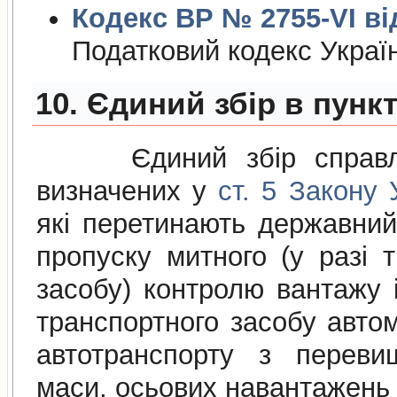
Кодекс ВР № 2755-VI від
Податковий кодекс Украї
10. Єдиний збір в пунк
Єдиний збiр справляєт
визначених у
ст. 5 Закону
якi перетинають державний
пропуску митного (у разi 
засобу) контролю вантажу i
транспортного засобу авто
автотранспорту з переви
маси, осьових навантажень 