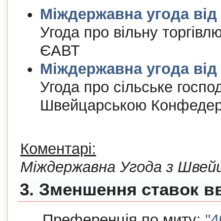
Міждержа
Угода про вiльну торгiвл
ЄАВТ
Міждержа
Угода про сiльське госпо
Швейцарською Конфедер
Коментарі:
Мiждержавна Угода з Швей
3. Зменшення ставок вв
Преференція по миту:
"4