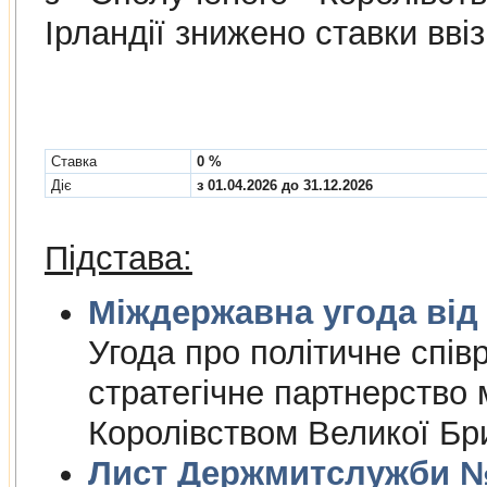
Ірландії знижено ставки вві
Cтавка
0 %
Діє
з 01.04.2026 до 31.12.2026
Підстава:
Міждержа
Угода про полiтичне спiвр
стратегiчне партнерство
Королiвством Великої Брит
Лист Держмитслужби № 