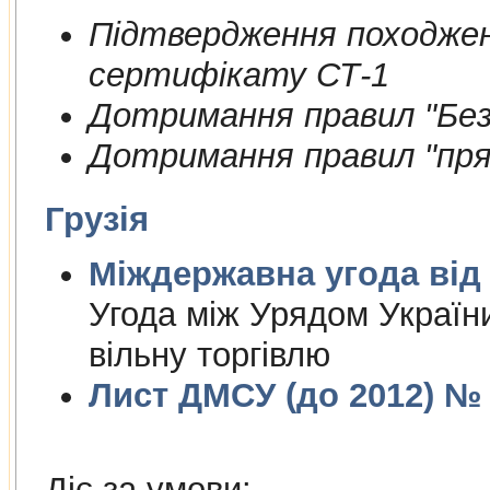
Пiдтвердження походжен
сертифiкату СТ-1
Дотримання правил "Безп
Дотримання правил "пря
Грузія
Міждержа
Угода між Урядом України
вільну торгівлю
Лист ДМСУ (до 2012) № 1
Діє за умови: