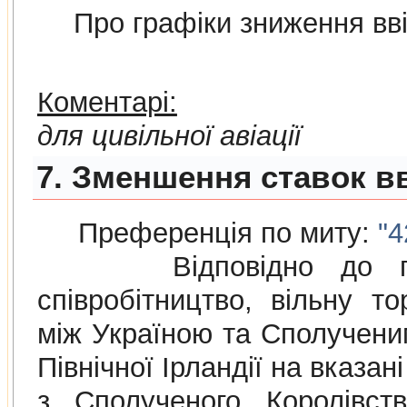
Про графiки зниження ввi
Коментарі:
для цивільної авіації
7. Зменшення ставок вв
Преференція по миту:
"4
Відповідно до п
співробітництво, вільну то
між Україною та Сполученим
Північної Ірландії на вказа
з Сполученого Королівств