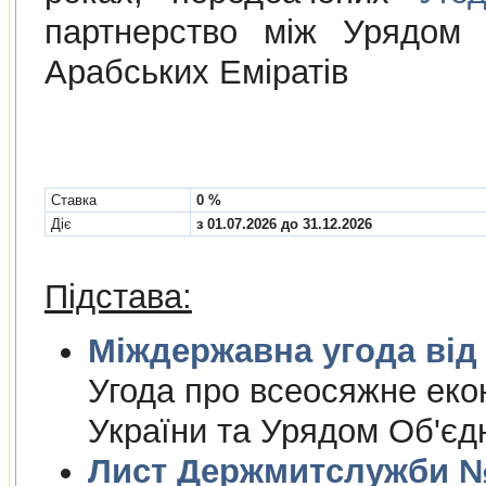
партнерство між Урядом 
Арабських Еміратів
Cтавка
0 %
Діє
з 01.07.2026 до 31.12.2026
Підстава:
Міждержа
Угода про всеосяжне еко
України та Урядом Об'єд
Лист Держмитслужби № 