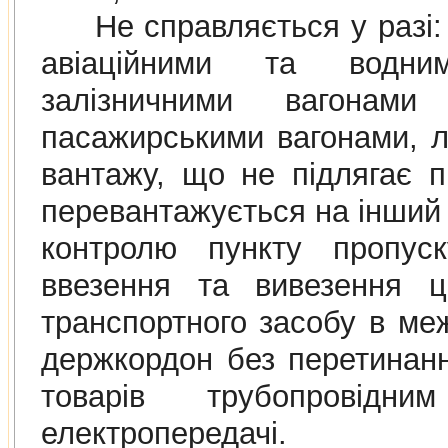
Не справляється у разi: 
авiацiйними та водни
залiзничними вагонами
пасажирськими вагонами, л
вантажу, що не пiдлягає 
перевантажується на iнший 
контролю пункту пропус
ввезення та вивезення ць
транспортного засобу в ме
держкордон без перетинан
товарiв трубопровiдн
електропередачi.