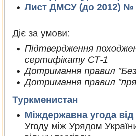
Лист ДМСУ (до 2012) № 1
Діє за умови:
Пiдтвердження походжен
сертифiкату СТ-1
Дотримання правил "Безп
Дотримання правил "пря
Туркменистан
Міждержа
Угоду між Урядом Україн