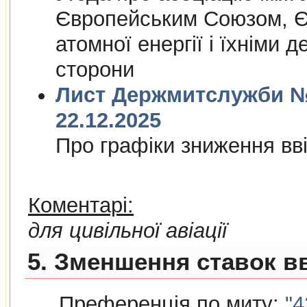
Європейським Союзом, Є
атомної енергiї i їхнiми 
сторони
Лист Держмитслужби № 
22.12.2025
Про графiки зниження ввi
Коментарі:
для цивільної авіації
5. Зменшення ставок вв
Преференція по миту:
"4