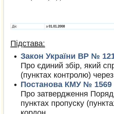
Діє
з 01.01.2008
Підстава:
Закон України ВР № 1212
Про єдиний збiр, який сп
(пунктах контролю) чере
Постанова КМУ № 1569 в
Про затвердження Порядк
пунктах пропуску (пункт
кордон