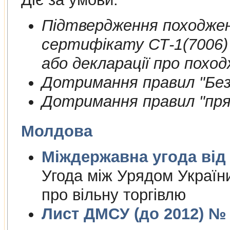
Пiдтвердження походжен
сертифiкату СТ-1(7006)
або декларації про поход
Дотримання правил "Безп
Дотримання правил "пря
Молдова
Міждержа
Угода між Урядом Україн
про вільну торгівлю
Лист ДМСУ (до 2012) № 1