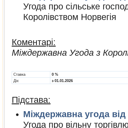
Угода про сiльське госпо
Королiвством Норвегiя
Коментарі:
Мiждержавна Угода з Корол
Cтавка
0 %
Діє
з 01.01.2026
Підстава:
Міждержа
Угода про вiльну торгiвл