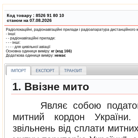
Код товару :
8526 91 80 10
станом на 07.08.2026
Радiолокацiйнi, радiонавiгацiйнi прилади i радiоапаратура дистанцiйного
- iншi:
- - радiонавiгацiйнi прилади:
- - - iншi:
- - - - для цивiльної авiацiї
Основна одиниця виміру:
кг (код 166)
Додаткова одиниця виміру:
немає
ІМПОРТ
ЕКСПОРТ
ТРАНЗИТ
1. Ввізне мито
Являє собою податок н
митний кордон України. 
звiльнень вiд сплати митних