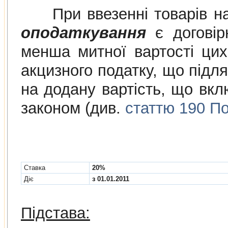
При ввезенні товарів на
оподаткування
є договірн
менша митної вартості цих
акцизного податку, що підля
на додану вартість, що вклю
законом (див.
статтю 190 По
Cтавка
20%
Діє
з 01.01.2011
Підстава: