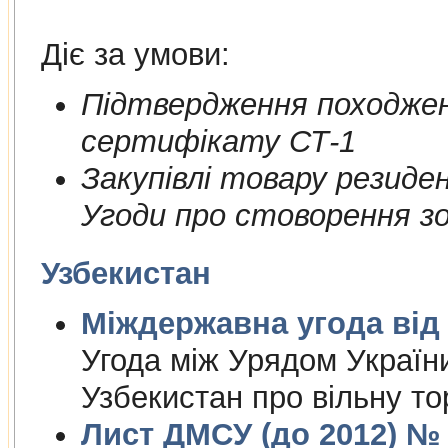
Діє за умови:
Пiдтвердження походжен
сертифiкату СТ-1
Закупiвлi товару резиде
Угоди про стоворення зон
Узбекистан
Міждержа
Угода між Урядом Україн
Узбекистан про вільну то
Лист ДМСУ (до 2012) № 1