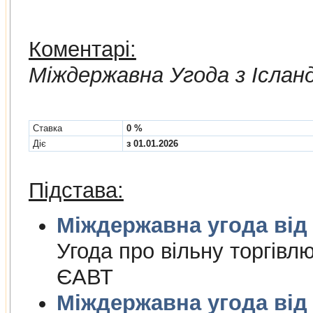
Коментарі:
Мiждержавна Угода з Іслан
Cтавка
0 %
Діє
з 01.01.2026
Підстава:
Міждержа
Угода про вiльну торгiвл
ЄАВТ
Міждержа