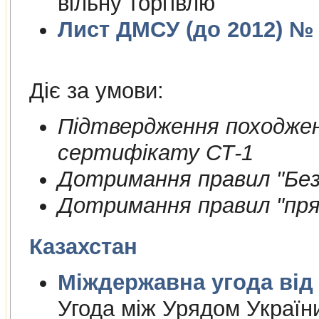
вільну торгівлю
Лист ДМСУ (до 2012) № 1
Діє за умови:
Пiдтвердження походжен
сертифiкату СТ-1
Дотримання правил "Безп
Дотримання правил "пря
Казахстан
Міждержа
Угода між Урядом Україн