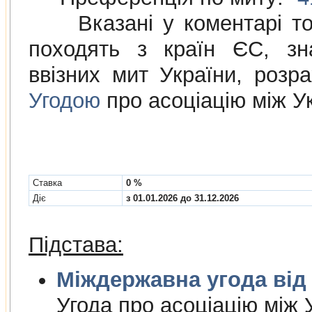
Вказані у коментарі това
походять з країн ЄС, зн
ввізних мит України, розр
Угодою
про асоціацію між У
Cтавка
0 %
Діє
з 01.01.2026 до 31.12.2026
Підстава:
Міждержа
Угода про асоцiацiю мiж У