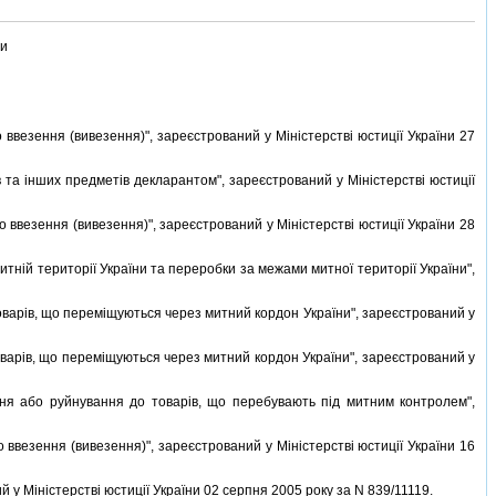
ни
везення (вивезення)", зареєстрований у Мiнiстерствi юстицiї України 27
та iнших предметiв декларантом", зареєстрований у Мiнiстерствi юстицiї
ввезення (вивезення)", зареєстрований у Мiнiстерствi юстицiї України 28
нiй територiї України та переробки за межами митної територiї України",
арiв, що перемiщуються через митний кордон України", зареєстрований у
арiв, що перемiщуються через митний кордон України", зареєстрований у
я або руйнування до товарiв, що перебувають пiд митним контролем",
везення (вивезення)", зареєстрований у Мiнiстерствi юстицiї України 16
у Мiнiстерствi юстицiї України 02 серпня 2005 року за N 839/11119.