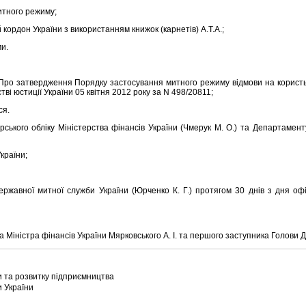
тного режиму;
дон України з використанням книжок (карнетiв) А.Т.А.;
и.
Про затвердження Порядку застосування митного режиму вiдмови на користь
вi юстицiї України 05 квiтня 2012 року за N 498/20811;
ся.
ського облiку Мiнiстерства фiнансiв України (Чмерук М. О.) та Департамен
країни;
вної митної служби України (Юрченко К. Г.) протягом 30 днiв з дня офi
iнiстра фiнансiв України Мярковського А. I. та першого заступника Голови Д
и та розвитку пiдприємництва
 України