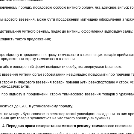
вленому порядку посадовою особою митного органу, яка здiйснює випуск това
часового ввезення, може бути продовжений митницею оформлення з урахув
отримання митного режиму, подає до митницi оформлення вiдповiдну заяву. 
хiднiсть такого продовження;
ро вiдмову в продовженнi строку тимчасового ввезення цих товарiв приймає
 продовження строку тимчасового ввезення.
бо в електроннiй формi повiдомити особу, яка звернулася iз заявою.
ввезення митний орган зобов'язаний невiдкладно повiдомити про причини та 
строку тимчасового ввезення товари повиннi бути реекспортованi у строк, ус
конодавчих актiв.
о вiдмову в продовженнi строку тимчасового ввезення товарiв з урахуван
оситься до ЄАIС в установленому порядку.
, не можуть бути своєчасно реекспортованi унаслiдок накладення на них ареш
зення цих товарiв зупиняється на час такого арешту (вилучення).
4. Передача права використання митного режиму тимчасового ввезення
иму тимчасового ввезення особа, вiдповiдальна за дотримання митного р