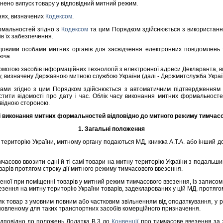
нено випуск товару у вiдповiдний митний режим.
нях, визначених
Кодексом
.
мальностей згiдно з
Кодексом
та цим Порядком здiйснюється з використання
в їх забезпечення.
ми особами митних органiв для засвiдчення електронних повiдомлень та
юча.
огою засобiв iнформацiйних технологiй з електронної адреси Декларанта, в
есу, визначену Державною митною службою України (далi - Держмитслужба Укра
 згiдно з цим Порядком здiйснюється з автоматичним пiдтвердженням 
ити вiдомостi про дату i час. Облiк часу виконання митних формальносте
вiдною стороною.
тi виконання митних формальностей вiдповiдно до митного режиму тимчас
1. Загальнi положення
ериторiю України, митному органу подаються МД, книжка А.Т.А. або iнший до
асово ввозити однi й тi самi товари на митну територiю України з подальш
арiв протягом строку дiї митного режиму тимчасового ввезення.
ої при помiщеннi товарiв у митний режим тимчасового ввезення, iз записом 
везення на митну територiю України товарiв, задекларованих у цiй МД, протяго
к товар з умовним повним або частковим звiльненням вiд оподаткування, у р
новленому для таких транспортних засобiв комерцiйного призначення.
iдповiдно до положень Додатка B.3 до
Конвенцiї
про тимчасове ввезення за 