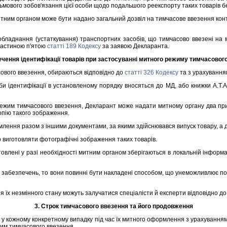
сьмового зобов'язання цiєї особи щодо подальшого реекспорту таких товарiв 
им органом може бути надано загальний дозвiл на тимчасове ввезення контей
ладнання (устаткування) транспортних засобiв, що тимчасово ввезенi на м
частиною п'ятою
статтi 189 Кодексу
за заявою Декларанта.
ечення iдентифiкацiї товарiв при застосуваннi митного режиму тимчасовог
ового ввезення, обираються вiдповiдно до
статтi 326 Кодексу
та з урахування
и iдентифiкацiї в установленому порядку вносяться до МД, або книжки А.Т.А
жим тимчасового ввезення, Декларант може надати митному органу два прим
опiю такого зображення.
ння разом з iншими документами, за якими здiйснювався випуск товару, а др
 виготовляти фотографiчнi зображення таких товарiв.
овленi у разi необхiдностi митним органом зберiгаються в локальнiй iнформа
забезпечень, то вони повиннi бути накладенi способом, що унеможливлює пош
 їх незмiнного стану можуть залучатися спецiалiсти й експерти вiдповiдно 
3. Строк тимчасового ввезення та його продовження
 кожному конкретному випадку пiд час їх митного оформлення з урахуванням 
жим тимчасового ввезення.