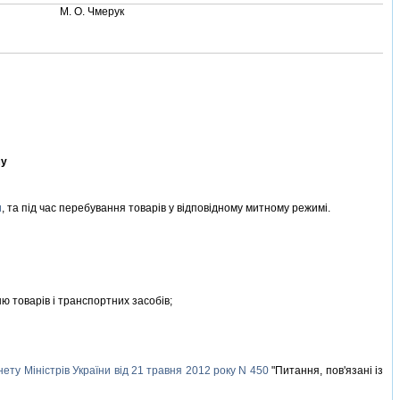
М. О. Чмерук
му
и
, та пiд час перебування товарiв у вiдповiдному митному режимi.
 товарiв i транспортних засобiв;
ету Мiнiстрiв України вiд 21 травня 2012 року N 450
"Питання, пов'язанi iз