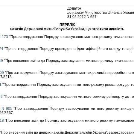
Додаток
до наказу Мiнiстерства фiнансiв Украї
31.05.2012 N 657
ПЕРЕЛIК
наказiв Державної митної служби України, що втратили чиннiсть
N 173
"Про затвердження Порядку застосування митного режиму тимчасового в
74
"Про затвердження Порядку проведення iдентифiкацiйного огляду товарiв 
49
"Про внесення змiни до Порядку застосування митного режиму тимчасового 
609
"Про затвердження Порядку застосування митних режимiв переробки на мит
97/8218.
1
"Про затвердження Порядку застосування митного режиму реекспорту до тов
62
"Про затвердження Порядку застосування митного режиму реiмпорту до тов
у N 905
"Про затвердження Порядку застосування митного режиму знищенн
46/8567.
918
"Про внесення змiн до Порядку застосування митного режиму тимчасового в
"Про внесення змiн до деяких наказiв Держмитслужби України", зареєстрований 