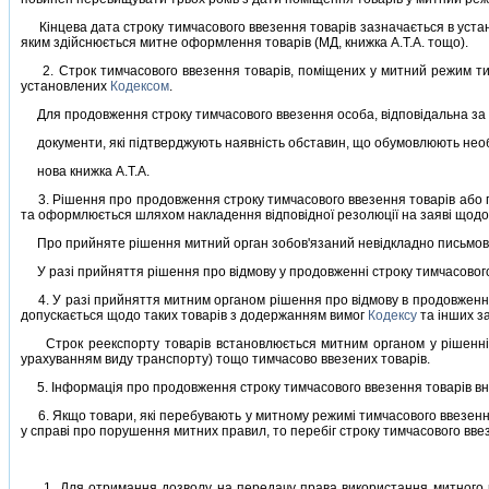
Кiнцева дата строку тимчасового ввезення товарiв зазначається в устано
яким здiйснюється митне оформлення товарiв (МД, книжка А.Т.А. тощо).
2. Строк тимчасового ввезення товарiв, помiщених у митний режим тим
установлених
Кодексом
.
Для продовження строку тимчасового ввезення особа, вiдповiдальна за д
документи, якi пiдтверджують наявнiсть обставин, що обумовлюють необ
нова книжка А.Т.А.
3. Рiшення про продовження строку тимчасового ввезення товарiв або п
та оформлюється шляхом накладення вiдповiдної резолюцiї на заявi щодо
Про прийняте рiшення митний орган зобов'язаний невiдкладно письмово а
У разi прийняття рiшення про вiдмову у продовженнi строку тимчасового 
4. У разi прийняття митним органом рiшення про вiдмову в продовженнi 
допускається щодо таких товарiв з додержанням вимог
Кодексу
та iнших за
Строк реекспорту товарiв встановлюється митним органом у рiшеннi пр
урахуванням виду транспорту) тощо тимчасово ввезених товарiв.
5. Iнформацiя про продовження строку тимчасового ввезення товарiв вн
6. Якщо товари, якi перебувають у митному режимi тимчасового ввезення
у справi про порушення митних правил, то перебiг строку тимчасового вве
1. Для отримання дозволу на передачу права використання митного реж