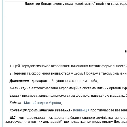
Директор Департаменту податкової, митної полiтики та методол
в
1. Цей Порядок визначає особливостi виконання митних формальностей 
2. Термiни та скорочення вживаються у цьому Порядку в такому значеннi
Декларант
- декларант або уповноважена ним особа;
ЄАIС
- єдина автоматизована iнформацiйна система митних органiв Укр
заява
- письмова заява пiдприємства за формою, наведеною в додатку 1
Кодекс
-
Митний кодекс України
;
Конвенцiя про тимчасове ввезення
-
Конвенцiя
про тимчасове ввезенн
МД
- митна декларацiя, складена на бланку єдиного адмiнiстративного
застосуванням митних декларацiй", що подається митному органу Декларан