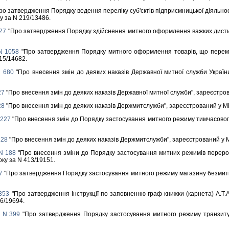
о затвердження Порядку ведення перелiку суб'єктiв пiдприємницької дiяльностi
у за N 219/13486.
827
"Про затвердження Порядку здiйснення митного оформлення важких дистилят
N 1058
"Про затвердження Порядку митного оформлення товарiв, що перемiщу
415/14682.
N 680
"Про внесення змiн до деяких наказiв Державної митної служби України
27
"Про внесення змiн до деяких наказiв Державної митної служби", зареєстрова
28
"Про внесення змiн до деяких наказiв Держмитслужби", зареєстрований у Мiн
 227
"Про внесення змiн до Порядку застосування митного режиму тимчасового 
228
"Про внесення змiн до деяких наказiв Держмитслужби", зареєстрований у Мi
 N 188
"Про внесення змiни до Порядку застосування митних режимiв переробк
оку за N 413/19151.
7
"Про затвердження Порядку застосування митного режиму магазину безмитної 
 353
"Про затвердження Iнструкцiї по заповненню граф книжки (карнета) А.Т.
56/19694.
у N 399
"Про затвердження Порядку застосування митного режиму транзиту 