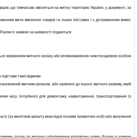
рiв, що тимчасово ввозяться на митну територiю України, у документi, за
анням мети ввезення товарiв та iнших обставин i з дотриманням вимог,
Разом iз заявою за наявностi подаються:
ться керiвником митного органу або вповноваженою ним посадовою особою
пiдстави такої вiдмови.
тановлений митним органом, або заявленi до iншого митного режиму, який
ням часу, потрiбного для демонтажу, навантаження, транспортування (з
ту (за винятком арешту внаслiдок позовiв приватних осiб) або вилучення
ежиму, подає до митницi оформлення вiдповiдну заяву. Разом iз заявою