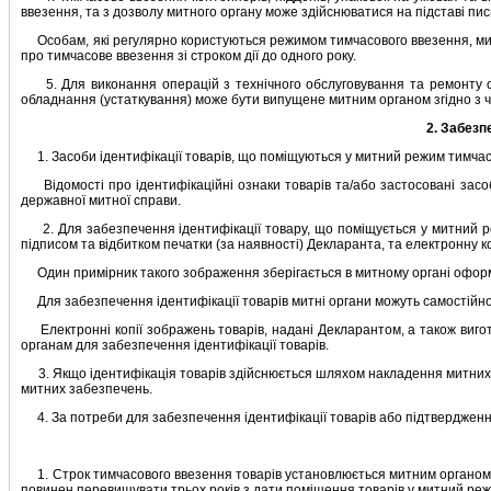
ввезення, та з дозволу митного органу може здiйснюватися на пiдставi пи
Особам, якi регулярно користуються режимом тимчасового ввезення, митн
про тимчасове ввезення зi строком дiї до одного року.
5. Для виконання операцiй з технiчного обслуговування та ремонту об
обладнання (устаткування) може бути випущене митним органом згiдно з 
2. Забезп
1. Засоби iдентифiкацiї товарiв, що помiщуються у митний режим тимчас
Вiдомостi про iдентифiкацiйнi ознаки товарiв та/або застосованi засоб
державної митної справи.
2. Для забезпечення iдентифiкацiї товару, що помiщується у митний ре
пiдписом та вiдбитком печатки (за наявностi) Декларанта, та електронну к
Один примiрник такого зображення зберiгається в митному органi оформле
Для забезпечення iдентифiкацiї товарiв митнi органи можуть самостiйно
Електроннi копiї зображень товарiв, наданi Декларантом, а також вигот
органам для забезпечення iдентифiкацiї товарiв.
3. Якщо iдентифiкацiя товарiв здiйснюється шляхом накладення митних 
митних забезпечень.
4. За потреби для забезпечення iдентифiкацiї товарiв або пiдтвердження
1. Строк тимчасового ввезення товарiв установлюється митним органом у
повинен перевищувати трьох рокiв з дати помiщення товарiв у митний ре