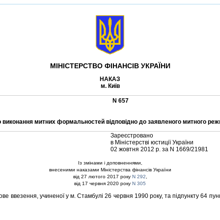
МIНIСТЕРСТВО ФIНАНСIВ УКРАЇНИ
НАКАЗ
м. Київ
N 657
 виконання митних формальностей вiдповiдно до заявленого митного ре
Зареєстровано
в Мiнiстерствi юстицiї України
02 жовтня 2012 р. за N 1669/21981
Iз змiнами i доповненнями,
внесеними наказами Мiнiстерства фiнансiв України
вiд 27 лютого 2017 року
N 292
,
вiд 17 червня 2020 року
N 305
ве ввезення, учиненої у м. Стамбулi 26 червня 1990 року, та пiдпункту 64 пу