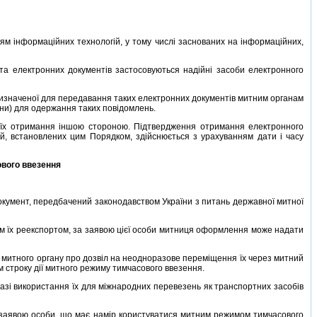
м iнформацiйних технологiй, у тому числi заснованих на iнформацiйних,
 електронних документiв застосовуються надiйнi засоби електронного
изначеної для передавання таких електронних документiв митним органам
їни) для одержання таких повiдомлень.
їх отримання iншою стороною. Пiдтвердження отримання електронного
й, встановлених цим Порядком, здiйснюється з урахуванням дати i часу
ового ввезення
кумент, передбачений законодавством України з питань державної митної
им їх реекспортом, за заявою цiєї особи митниця оформлення може надати
митного органу про дозвiл на неодноразове перемiщення їх через митний
м строку дiї митного режиму тимчасового ввезення.
азi використання їх для мiжнародних перевезень як транспортних засобiв
заявою особи, що має намiр користуватися митним режимом тимчасового