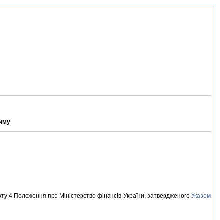
жиму
нкту 4 Положення про Мiнiстерство фiнансiв України, затвердженого
Указом