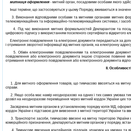
митниця оформлення
- митний орган, посадовими особами якого здiйс
Iншi термiни, що застосовуються у цьому Порядку, вживаються в значен
3. Виконання вiдповiдними особами та митними органами митних фор
телекомунiкацiйних та iнформацiйно-телекомунiкацiйних системах, i засобi
4. Пiд час виконання митних формальностей Декларантом та посадови
цифрового пiдпису з використанням посиленого сертифiката вiдкритого кл
Електроннi повiдомлення та електроннi документи передаються за допом
i отримання зворотної iнформацiї вiд митних органiв, на електронну адр
5. Обмiн електронними повiдомленнями та електронними документами
повiдомлення або електронного документа iншою стороною повинне мiст
отримання електронного повiдомлення або електронного документа вiдпо
II. Особливос
1. Для митного оформлення товарiв, що тимчасово ввозяться на митну т
справи.
2. Якщо особа має намiр неодноразово на одних i тих самих умовах тимч
дозвiл на неодноразове перемiщення через митний кордон України цих тов
Засвiдчена митним органом в установленому порядку копiя МД, оформлен
кордон України є пiдставою для вивезення з митної територiї України та в
3. Транспортнi засоби, тимчасово ввезенi на митну територiю України я
комерцiйного призначення, декларуються митним органом у порядку, вста
4. Тимчасове ввезення контейнерiв, пiддонiв, упаковок на умовах та в