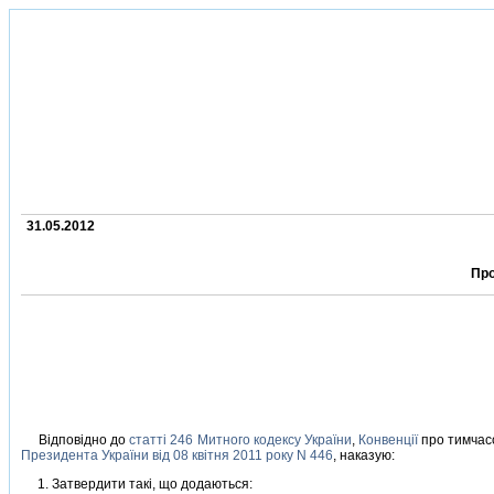
31.05.2012
Про
Вiдповiдно до
статтi 246 Митного кодексу України
,
Конвенцiї
про тимчасо
Президента України вiд 08 квiтня 2011 року N 446
, наказую:
1. Затвердити такi, що додаються: