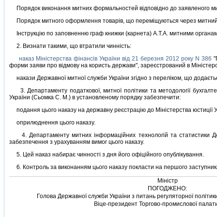
Порядок виконання митних формальностей вiдповiдно до заявленого ми
Порядок митного оформлення товарiв, що перемiщуються через митний кор
Iнструкцiю по заповненню граф книжки (карнета) А.Т.А. митними органам
2. Визнати такими, що втратили чиннiсть:
наказ Мiнiстерства фiнансiв України вiд 21 березня 2012 року N 386
"
форми заяви про вiдмову на користь держави", зареєстрований в Мiнiстерст
накази Державної митної служби України згiдно з перелiком, що додаєть
3. Департаменту податкової, митної полiтики та методологiї бухгалтер
України (Сьомка С. М.) в установленому порядку забезпечити:
подання цього наказу на державну реєстрацiю до Мiнiстерства юстицiї У
оприлюднення цього наказу.
4. Департаменту митних iнформацiйних технологiй та статистики Держа
забезпечення з урахуванням вимог цього наказу.
5. Цей наказ набирає чинностi з дня його офiцiйного опублiкування.
6. Контроль за виконанням цього наказу покласти на першого заступника М
Мiнiстр
ПОГОДЖЕНО:
Голова Державної служби України з питань регуляторної полiтик
Вiце-президент Торгово-промислової палати