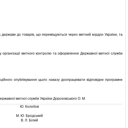
 держави до товарiв, що перемiщуються через митний кордон України, та
ту органiзацiї митного контролю та оформлення Державної митної служби
цiйного опублiкування цього наказу доопрацювати вiдповiдне програмне
ержавної митної служби України Дороховського О. М.
Ю. Колобов
М. Ю. Бродський
В. Л. Бiлий