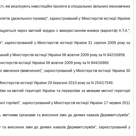
, якi реалiзують iнвестицiйнi проекти в спецiальних (вiльних) економiчних
iв (дизельного палива)", зареєстрований у Мiнiстерствi юстицiї України
ються через митний кордон з використанням книжок (карнетiв) А.Т.А.",
", зареєстрований у Мiнiстерствi юстицiї України 31 серпня 2009 року за
ний у Мiнiстерствi юстицiї України 08 жовтня 2009 року за N 942/16958.
iстерствi юстицiї України 08 жовтня 2009 року за N 944/16960.
ввезення (вивезення)", зареєстрований у Мiнiстерствi юстицiї України 30
нiстерствi юстицiї України 29 березня 2010 року за N 254/17549.
и на митнiй територiї України та переробки за межами митної територiї
торгiвлi", зареєстрований у Мiнiстерствi юстицiї України 17 червня 2011
А. митними органами та внесення змiн до деяких наказiв Держмитслужби",
та внесення змiн до деяких наказiв Держмитслужби", зареєстрований у