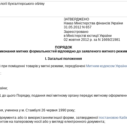
огiї бухгалтерського облiку
ЗАТВЕРДЖЕНО
Наказ Мiнiстерства фiнансiв України
31.05.2012 N 657
Зареєстровано
в Мiнiстерствi юстицiї України
02 жовтня 2012 р. за N 1669/21981
ПОРЯДОК
иконання митних формальностей вiдповiдно до заявленого митного режи
I. Загальнi положення
при помiщеннi товарiв у митнi режими, передбаченi
Митним кодексом Україн
:
аїни;
 до цього Порядку, подання якої митному органу передує митному оформленню
я, учинена у м. Стамбулi 26 червня 1990 року;
 документа або iз використанням iншої форми, затвердженої
постановою Кабiн
том на паперовому носiї або у виглядi електронного документа;