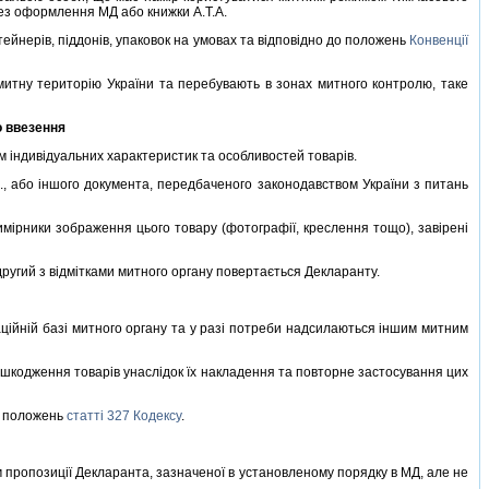
без оформлення МД або книжки А.Т.А.
нерiв, пiддонiв, упаковок на умовах та вiдповiдно до положень
Конвенцiї
итну територiю України та перебувають в зонах митного контролю, таке
о ввезення
м iндивiдуальних характеристик та особливостей товарiв.
., або iншого документа, передбаченого законодавством України з питань
iрники зображення цього товару (фотографiї, креслення тощо), завiренi
угий з вiдмiтками митного органу повертається Декларанту.
цiйнiй базi митного органу та у разi потреби надсилаються iншим митним
кодження товарiв унаслiдок їх накладення та повторне застосування цих
до положень
статтi 327 Кодексу
.
пропозицiї Декларанта, зазначеної в установленому порядку в МД, але не