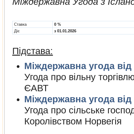
Мiждержавна Угода з Іслан
Cтавка
0 %
Діє
з 01.01.2026
Підстава:
Міждержа
Угода про вiльну торгiвл
ЄАВТ
Міждержа
Угода про сiльське госпо
Королiвством Норвегiя