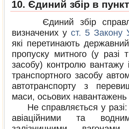
10. Єдиний збір в пунк
Єдиний збiр справляєт
визначених у
ст. 5 Закону
якi перетинають державний
пропуску митного (у разi 
засобу) контролю вантажу i
транспортного засобу авто
автотранспорту з переви
маси, осьових навантажень 
Не справляється у разi: 
авiацiйними та водни
залiзничними вагонами