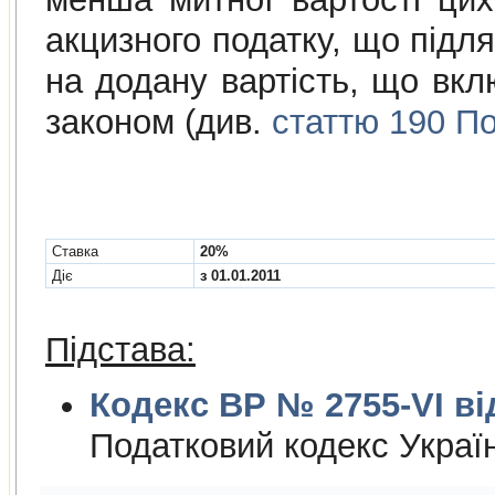
акцизного податку, що підля
на додану вартість, що вклю
законом (див.
статтю 190 По
Cтавка
20%
Діє
з 01.01.2011
Підстава:
Кодекс ВР № 2755-VI від
Податковий кодекс Украї