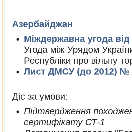
Азербайджан
Міждержа
Угода між Урядом Україн
Республіки про вільну то
Лист ДМСУ (до 2012) № 1
Діє за умови:
Пiдтвердження походжен
сертифiкату СТ-1