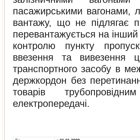
пасажирськими вагонами, л
вантажу, що не пiдлягає 
перевантажується на iнший 
контролю пункту пропус
ввезення та вивезення ць
транспортного засобу в ме
держкордон без перетинан
товарiв трубопровiдн
електропередачi.