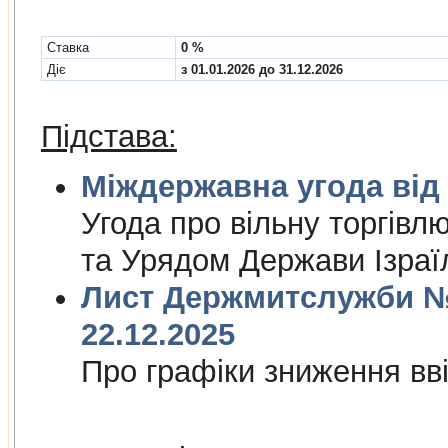
Cтавка
0 %
Діє
з 01.01.2026 до 31.12.2026
Підстава:
Міждержа
Угода про вiльну торгiвл
та Урядом Держави Iзраї
Лист Держмитслужби № 
22.12.2025
Про графiки зниження ввi