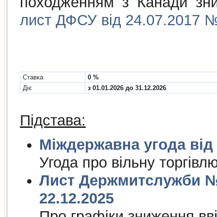
походженням з Канади зни
лист ДФСУ від 24.07.2017 №
Cтавка
0 %
Діє
з 01.01.2026 до 31.12.2026
Підстава:
Міждержа
Угода про вiльну торгiвл
Лист Держмитслужби № 
22.12.2025
Про графiки зниження ввi