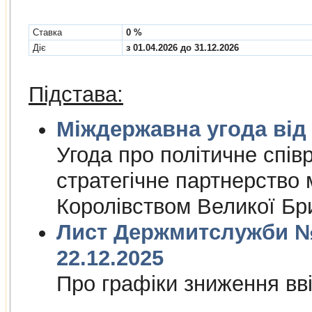
Cтавка
0 %
Діє
з 01.04.2026 до 31.12.2026
Підстава:
Міждержа
Угода про полiтичне спiвр
стратегiчне партнерство
Королiвством Великої Брит
Лист Держмитслужби № 
22.12.2025
Про графiки зниження ввi