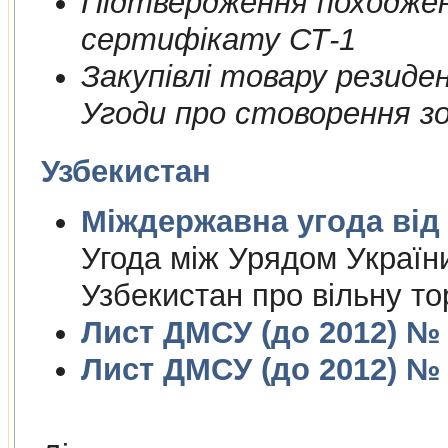
Пiдтвердження походжен
сертифiкату СТ-1
Закупiвлi товару резиде
Угоди про стоворення зон
Узбекистан
Міждержа
Угода між Урядом Україн
Узбекистан про вільну то
Лист ДМСУ (до 2012) № 1
Лист ДМСУ (до 2012) № 1