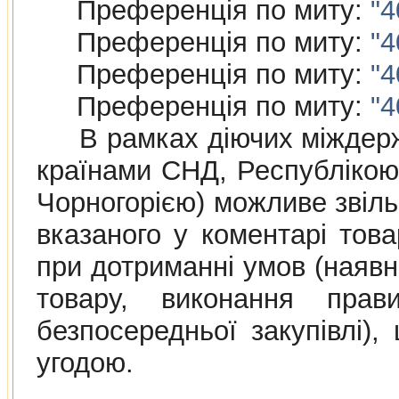
Преференція по миту:
"4
Преференція по миту:
"4
Преференція по миту:
"4
Преференція по миту:
"4
В рамках дiючих мiждержав
країнами СНД, Республiкою
Чорногорією) можливе звіль
вказаного у коментарі това
при дотриманні умов (наяв
товару, виконання прав
безпосередньої закупівлі)
угодою.