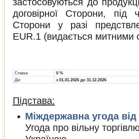
застосовуються до продукції
договірної Сторони, під 
Сторони у разі предствл
EUR.1 (видається митними 
Cтавка
0 %
Діє
з 01.01.2026 до 31.12.2026
Підстава:
Міждержа
Угода про вiльну торгiвл