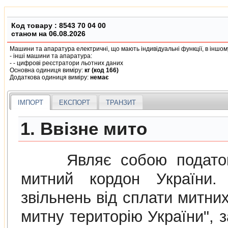
Код товару :
8543 70 04 00
станом на 06.08.2026
Машини та апаратура електричнi, що мають iндивiдуальнi функцiї, в iншому 
- iншi машини та апаратура:
- - цифровi реєстратори льотних даних
Основна одиниця виміру:
кг (код 166)
Додаткова одиниця виміру:
немає
ІМПОРТ
ЕКСПОРТ
ТРАНЗИТ
1. Ввізне мито
Являє собою податок н
митний кордон України. 
звiльнень вiд сплати митних
митну територiю України",