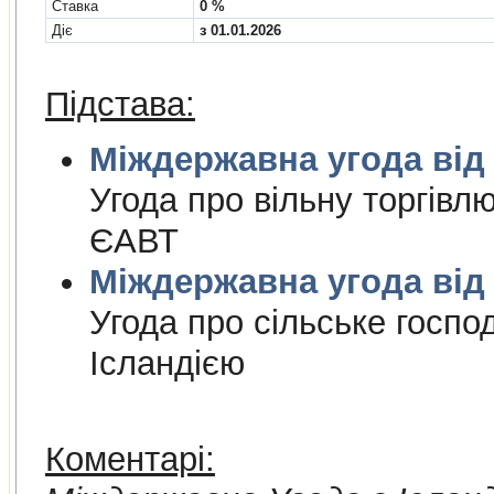
Cтавка
0 %
Діє
з 01.01.2026
Підстава:
Міждержа
Угода про вiльну торгiвл
ЄАВТ
Міждержа
Угода про сiльське госпо
Iсландiєю
Коментарі: