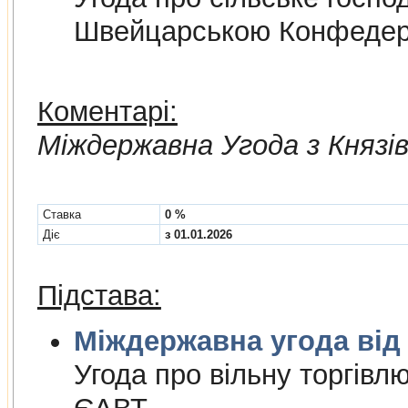
Швейцарською Конфедер
Коментарі:
Мiждержавна Угода з Княз
Cтавка
0 %
Діє
з 01.01.2026
Підстава:
Міждержа
Угода про вiльну торгiвл