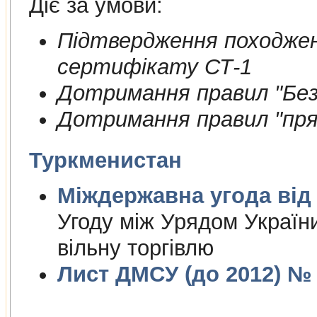
Діє за умови:
Пiдтвердження походжен
сертифiкату СТ-1
Дотримання правил "Безп
Дотримання правил "пря
Туркменистан
Міждержа
Угоду між Урядом Україн
вільну торгівлю
Лист ДМСУ (до 2012) № 1