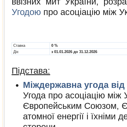
ввізних мит України, розр
Угодою
про асоціацію між У
Cтавка
0 %
Діє
з 01.01.2026 до 31.12.2026
Підстава:
Міждержа
Угода про асоцiацiю мiж У
Європейським Союзом, Є
атомної енергiї i їхнiми 
сторони