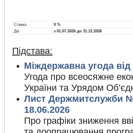
Cтавка
0 %
Діє
з 01.07.2026 до 31.12.2026
Підстава:
Міждержа
Угода про всеосяжне еко
України та Урядом Об'єд
Лист Держмитслужби № 
18.06.2026
Про графiки зниження ввi
та доопрацювання прогр