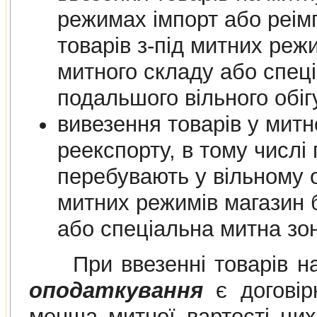
режимах імпорт або реімпорт, в
товарів з-під митних режимів магазину
митного складу або спеціальної митної зони для їх
подальшого вільно
вивезення товарів у мит
реекспорту, в тому числі 
перебувають у вільному обігу на
митних режимів магазин безмитної торгів
або спеціальна митна зо
При ввезенні товарів на
оподаткування
є договірн
менша митної вартості цих