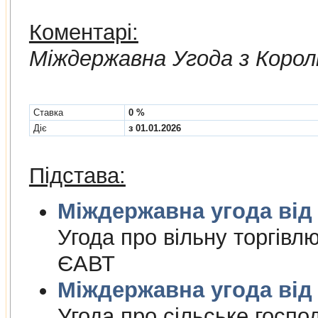
Коментарі:
Мiждержавна Угода з Корол
Cтавка
0 %
Діє
з 01.01.2026
Підстава:
Міждержа
Угода про вiльну торгiвл
ЄАВТ
Міждержа
Угода про сiльське госпо