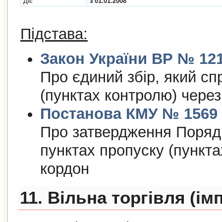
Діє
з 01.01.2008
Підстава:
Закон України ВР № 1212
Про єдиний збiр, який сп
(пунктах контролю) чере
Постанова КМУ № 1569 в
Про затвердження Порядк
пунктах пропуску (пункт
кордон
11. Вільна торгівля (ім