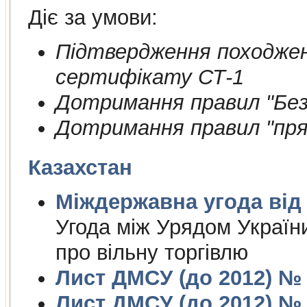
Діє за умови:
Пiдтвердження походжен
сертифiкату СТ-1
Дотримання правил "Безп
Дотримання правил "пря
Казахстан
Міждержа
Угода між Урядом Україн
про вільну торгівлю
Лист ДМСУ (до 2012) № 1
Лист ДМСУ (до 2012) № 1