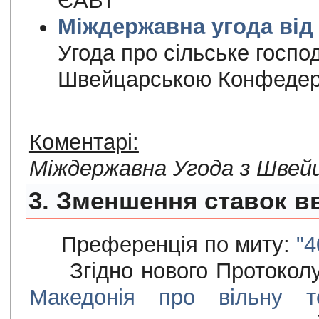
ЄАВТ
Міждержа
Угода про сiльське госпо
Швейцарською Конфедер
Коментарі:
Мiждержавна Угода з Швей
3. Зменшення ставок вв
Преференція по миту:
"4
Згідно нового Протокол
Македонія про вільну то