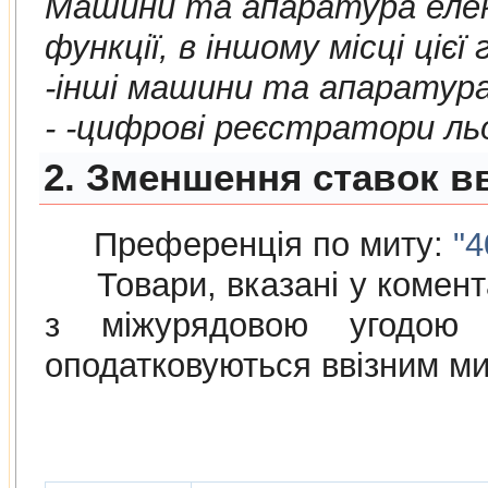
Машини та апаратура елек
функцiї, в iншому мiсцi цiєї
-iншi машини та апаратура
- -цифровi реєстратори ль
2. Зменшення ставок в
Преференція по миту:
"4
Товари, вказані у коментар
з мiжурядовою угодою
оподатковуються ввізним м