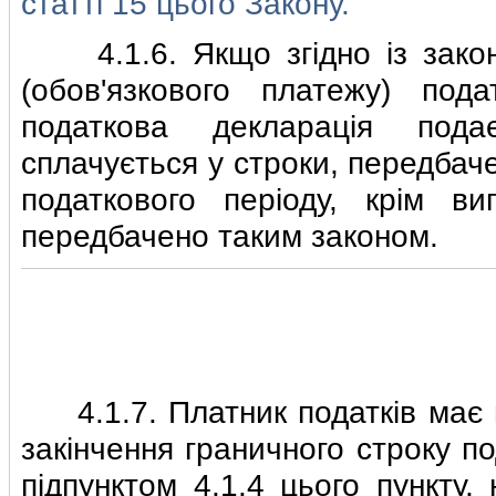
статтi 15 цього Закону.
4.1.6. Якщо згiдно iз законо
(обов'язкового платежу) под
податкова декларацiя пода
сплачується у строки, передбач
податкового перiоду, крiм ви
передбачено таким законом.
4.1.7. Платник податкiв має пр
закiнчення граничного строку по
пiдпунктом 4.1.4 цього пункту,