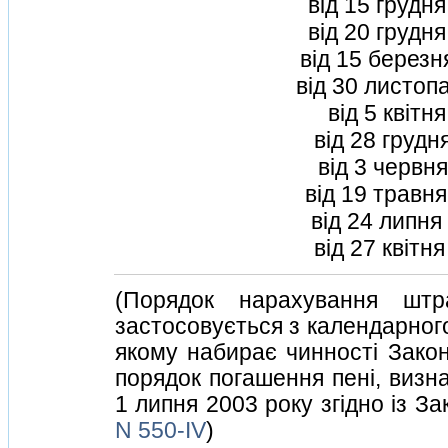
вiд 15 грудн
вiд 20 грудн
вiд 15 березн
вiд 30 листоп
вiд 5 квiтн
вiд 28 грудн
вiд 3 червн
вiд 19 травн
вiд 24 липня
вiд 27 квiтн
(Порядок нарахування штр
застосовується з календарного
якому набирає чинностi Закон
порядок погашення пенi, визн
1 липня 2003 року згiдно iз З
N 550-IV
)