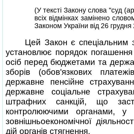
(У текстi Закону слова "суд (а
всiх вiдмiнках замiнено словом 
Законом України вiд 26 грудня
Цей Закон є спецiальним 
установлює порядок погашення
осiб перед бюджетами та держа
зборiв (обов'язкових платеж
державне пенсiйне страхуванн
державне соцiальне страхува
штрафних санкцiй, що заст
контролюючими органами, у
зовнiшньоекономiчної дiяльнос
дiй органiв стягнення.