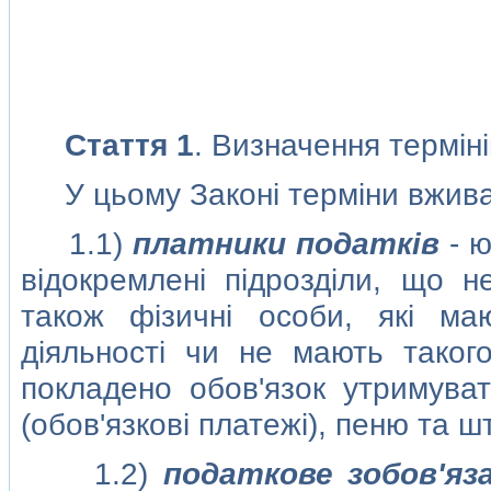
Стаття 1
. Визначення термiнi
У цьому Законi термiни вживаю
1.1)
платники податкiв
- ю
вiдокремленi пiдроздiли, що 
також фiзичнi особи, якi маю
дiяльностi чи не мають такого
покладено обов'язок утримуват
(обов'язковi платежi), пеню та ш
1.2)
податкове зобов'яз