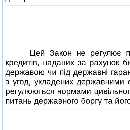
Цей Закон не регулює п
кредитiв, наданих за рахунок б
державою чи пiд державнi гаран
з угод, укладених державними о
регулюються нормами цивiльног
питань державного боргу та йог