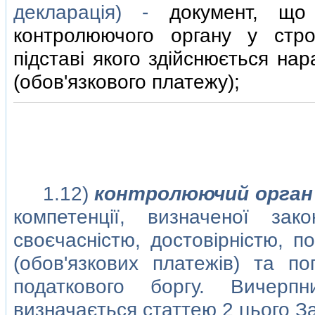
декларацiя) -
документ, що
контролюючого органу у стро
пiдставi якого здiйснюється на
(обов'язкового платежу);
1.12)
контролюючий орган
компетенцiї, визначеної зак
своєчаснiстю, достовiрнiстю, п
(обов'язкових платежiв) та п
податкового боргу. Вичерп
визначається статтею 2 цього З