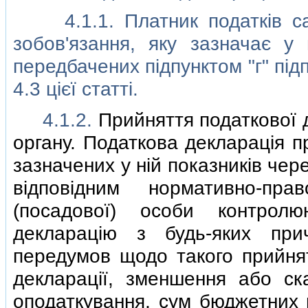
4.1.1. Платник податкiв сам
зобов'язання, яку зазначає у п
передбачених пiдпунктом "г" пiдп
4.3 цiєї статтi.
4.1.2.
Прийняття податкової 
органу. Податкова декларацiя п
зазначених у нiй показникiв чер
вiдповiдним нормативно-пр
(посадової) особи контрол
декларацiю з будь-яких пр
передумов щодо такого прийнят
декларацiї, зменшення або ска
оподаткування, сум бюджетних 