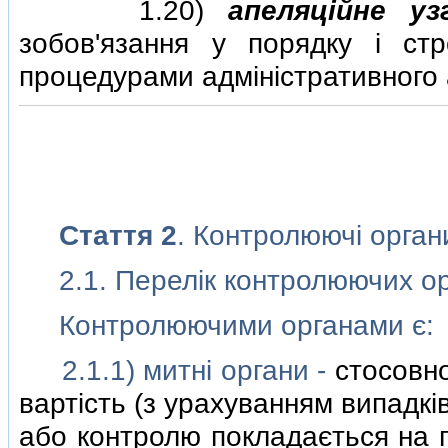
1.20)
апеляцiйне уз
зобов'язання у порядку i ст
процедурами адмiнiстративного 
Стаття 2
. Контролюючi орган
2.1. Перелiк контролюючих ор
Контролюючими органами є:
2.1.1) митнi органи -
стосовно
вартiсть (з урахуванням випадкiв
або контролю покладається на по