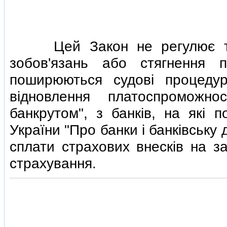
Цей Закон не регулює 
зобов'язань або стягнення 
поширюються судовi процеду
вiдновлення платоспроможн
банкрутом", з банкiв, на якi
України "Про банки i банкiвську 
сплати страхових внескiв на з
страхування.