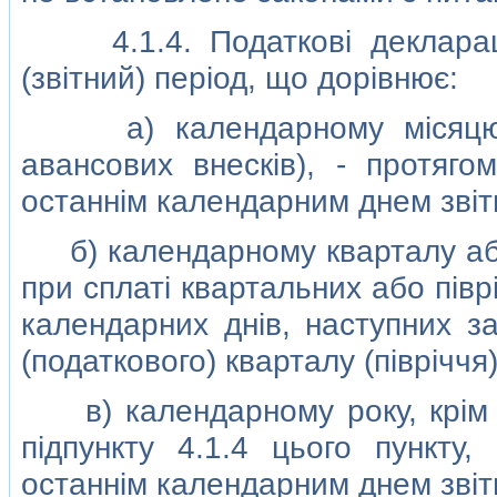
4.1.4. Податковi декларацi
(звiтний) перiод, що дорiвнює:
а) календарному мiсяцю (у
авансових внескiв), - протяго
останнiм календарним днем звiтн
б) календарному кварталу або 
при сплатi квартальних або пiвр
календарних днiв, наступних з
(податкового) кварталу (пiврiччя)
в) календарному року, крiм ви
пiдпункту 4.1.4 цього пункту
останнiм календарним днем звiтн