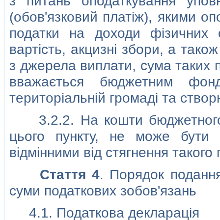
з питань оподаткування упов
(обов'язковий платiж), якими оп
податки на доходи фiзичних о
вартiсть, акцизнi збори, а тако
з джерела виплати, сума таких п
вважається бюджетним фон
територiальнiй громадi та створю
3.2.2. На кошти бюджетного ф
цього пункту, не може бути 
вiдмiнними вiд стягнення такого 
Стаття 4
. Порядок подання
суми податкових зобов'язань
4.1. Податкова декларацiя