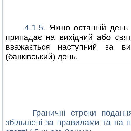
4.1.5.
Якщо останнiй день 
припадає на вихiдний або свят
вважається наступний за ви
(банкiвський) день.
Граничнi строки подання п
збiльшенi за правилами та на п