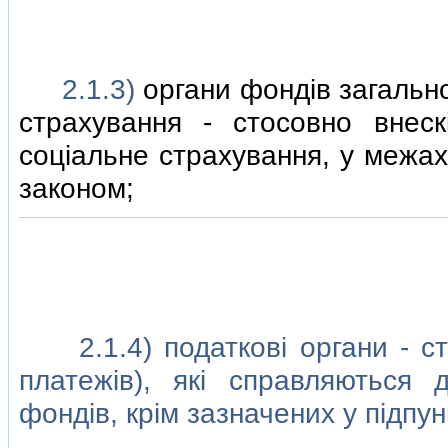
2.1.3)
органи фондiв загальн
страхування - стосовно внеск
соцiальне страхування, у межах
законом;
2.1.4) податковi органи - стос
платежiв), якi справляються
фондiв, крiм зазначених у пiдпунк