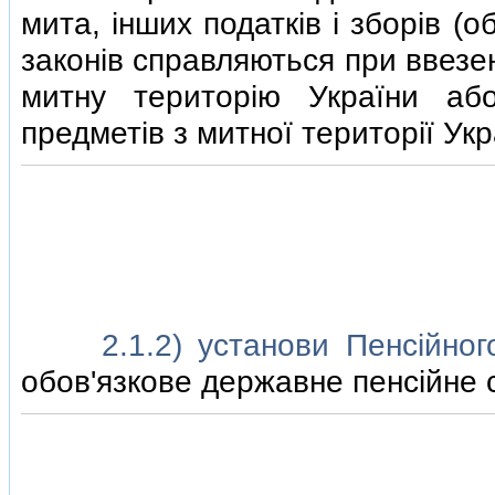
мита, iнших податкiв i зборiв (о
законiв справляються при ввезен
митну територiю України або
предметiв з митної територiї Укр
2.1.2) установи Пенсiйного
обов'язкове державне пенсiйне 