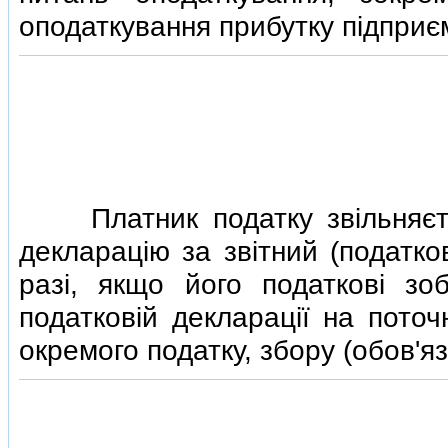
оподаткування прибутку пiдприє
Платник податку звiльняєтьс
декларацiю за звiтний (податко
разi, якщо його податковi зоб
податковiй декларацiї на поточ
окремого податку, збору (обов'я