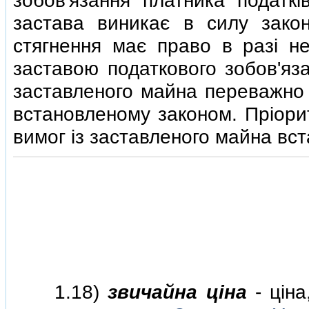
зобов'язання платника податкi
застава виникає в силу закон
стягнення має право в разi н
заставою податкового зобов'яз
заставленого майна переважно 
встановленому законом. Прiори
вимог iз заставленого майна вст
1.18)
звичайна цiна
- цiна