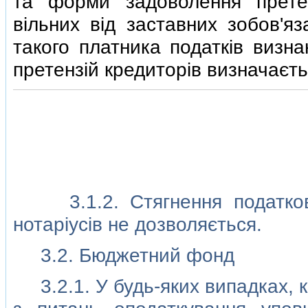
та форми задоволення претен
вiльних вiд заставних зобов'яз
такого платника податкiв визна
претензiй кредиторiв визначаєт
3.1.2. Стягнення податково
нотарiусiв не дозволяється.
3.2. Бюджетний фонд
3.2.1. У будь-яких випадках, ко