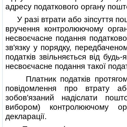
адресу податкового органу пошт
У разi втрати або зiпсуття пош
вручення контролюючому орган
несвоєчасне подання податково
зв'язку у порядку, передбачено
податкiв звiльняється вiд будь-
несвоєчасне подання такої подат
Платник податкiв протягом п
повiдомлення про втрату аб
зобов'язаний надiслати пош
вибором) контролюючому ор
декларацiї.