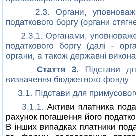
2.3. Органи, уповноваженi
податкового боргу (органи стягн
2.3.1. Органами, уповноважен
податкового боргу (далi - орг
органи, а також державнi виконав
Стаття 3
. Пiдстави дл
визначення бюджетного фонду
3.1. Пiдстави для примусового 
3.1.1.
Активи платника пода
рахунок погашення його податко
В iнших випадках платники пода