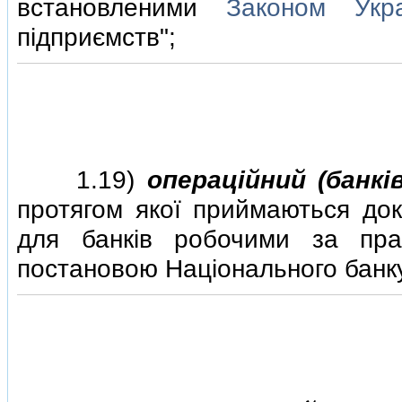
встановленими
Законом Укра
пiдприємств";
1.19)
операцiйний (банкi
протягом якої приймаються док
для банкiв робочими за пра
постановою Нацiонального банку