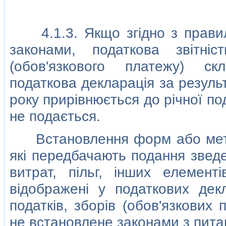
4.1.3. Якщо згiдно з правила
законами, податкова звiтнi
(обов'язкового платежу) ск
податкова декларацiя за резуль
року прирiвнюється до рiчної по
не подається.
Встановлення форм або методiв
якi передбачають подання зведе
витрат, пiльг, iнших елемен
вiдображенi у податкових дек
податкiв, зборiв (обов'язкових
не встановлене законами з пита