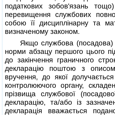
податкових зобов'язань тощо
перевищення службових повн
собою її дисциплiнарну та мат
визначеному законом.
Якщо службова (посадова) о
норми абзацу першого цього пiд
до закiнчення граничного стро
декларацiю поштою з описом
вручення, до якої долучається 
контролюючого органу, складен
прiзвища службової (посадово
декларацiю, та/або iз зазнач
декларацiя вважається пода