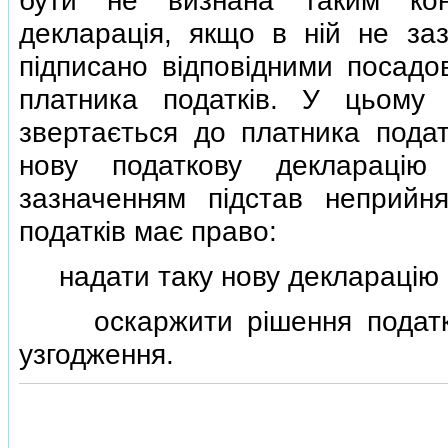
бути не визнана таким кон
декларацiя, якщо в нiй не зазн
пiдписано вiдповiдними посадо
платника податкiв. У цьому
звертається до платника пода
нову податкову декларацiю
зазначенням пiдстав неприйня
податкiв має право:
надати таку нову декларацiю р
оскаржити рiшення податков
узгодження.