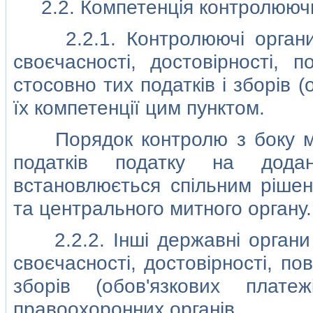
2.2. Компетенцiя контролюючи
2.2.1. Контролюючi органи 
своєчасностi, достовiрностi,
стосовно тих податкiв i зборiв (
їх компетенцiї цим пунктом.
Порядок контролю з боку мит
податкiв податку на дода
встановлюється спiльним рiшен
та центрального митного органу.
2.2.2. Iншi державнi органи 
своєчасностi, достовiрностi, по
зборiв (обов'язкових плат
правоохоронних органiв.