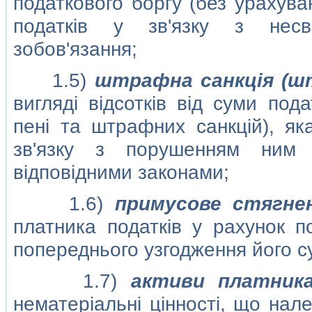
податкового боргу (без урахува
податкiв у зв'язку з несв
зобов'язання;
1.5)
штрафна санкцiя (ш
виглядi вiдсоткiв вiд суми под
пенi та штрафних санкцiй), як
зв'язку з порушенням ним 
вiдповiдними законами;
1.6)
примусове стягне
платника податкiв у рахунок п
попереднього узгодження його с
1.7)
активи платника
нематерiальнi цiнностi, що нал