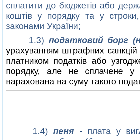
сплатити до бюджетiв або держа
коштiв у порядку та у строки
законами України;
1.3)
податковий борг (н
урахуванням штрафних санкцiй з
платником податкiв або узгодж
порядку, але не сплачене у 
нарахована на суму такого подат
1.4)
пеня
- плата у вигл