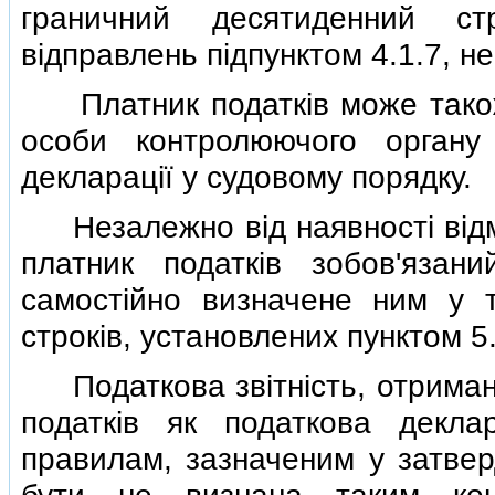
граничний десятиденний ст
вiдправлень пiдпунктом 4.1.7, н
Платник податкiв може також 
особи контролюючого органу
декларацiї у судовому порядку.
Незалежно вiд наявностi вiдмо
платник податкiв зобов'язани
самостiйно визначене ним у та
строкiв, установлених пунктом 5.
Податкова звiтнiсть, отриман
податкiв як податкова декл
правилам, зазначеним у затвер