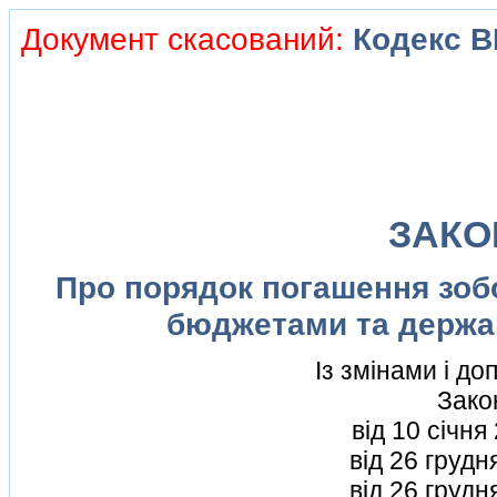
Документ скасований:
Кодекс В
ЗАКО
Про порядок погашення зобо
бюджетами та держ
Iз змiнами i д
Зако
вiд 10 сiчня
вiд 26 груд
вiд 26 груд