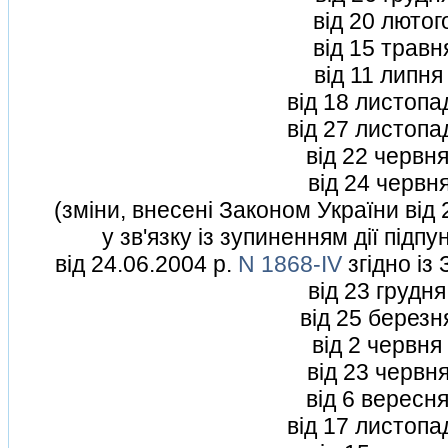
вiд 20 люто
вiд 15 трав
вiд 11 липн
вiд 18 листопа
вiд 27 листопа
вiд 22 червн
вiд 24 червн
(змiни, внесенi Законом України вiд 
у зв'язку iз зупиненням дiї пiдпу
вiд 24.06.2004 р.
N 1868-IV
згiдно iз
вiд 23 грудн
вiд 25 березн
вiд 2 червня
вiд 23 червн
вiд 6 вересн
вiд 17 листопа