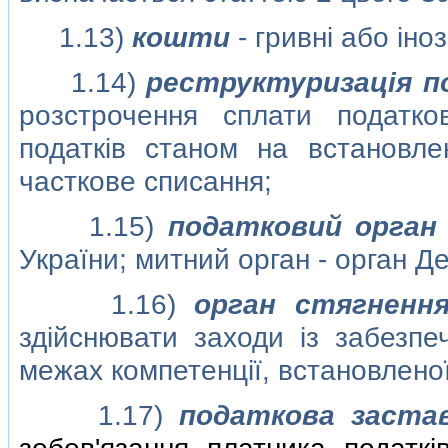
1.13)
кошти
- гривнi або iно
1.14)
реструктуризацiя п
розстрочення сплати податко
податкiв станом на встановл
часткове списання;
1.15)
податковий орган
України; митний орган - орган Д
1.16)
орган стягненн
здiйснювати заходи iз забезпе
межах компетенцiї, встановлено
1.17)
податкова заста