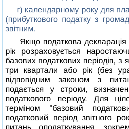
г) календарному року для платн
(прибуткового податку з громад
звiтним.
Якщо податкова декларацiя з
рiк розраховується наростаюч
базових податкових перiодiв, з я
три квартали або рiк (без ура
вiдповiдним законом з пита
подається у строки, визначе
податкового перiоду. Для цiл
термiном "базовий податко
податковий перiод звiтного ро
питань оподаткування, зокр