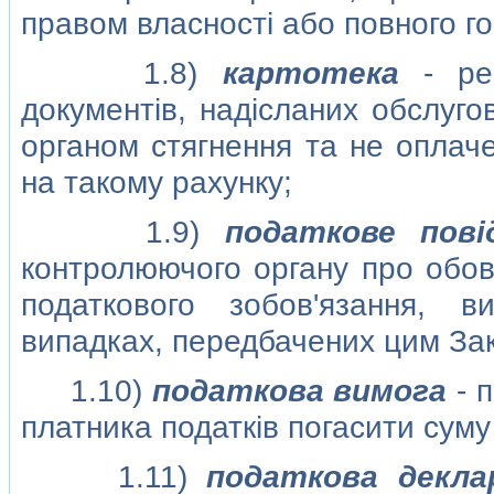
правом власностi або повного го
1.8)
картотека
- реє
документiв, надiсланих обслуго
органом стягнення та не оплаче
на такому рахунку;
1.9)
податкове повi
контролюючого органу про обов'
податкового зобов'язання, 
випадках, передбачених цим За
1.10)
податкова вимога
- 
платника податкiв погасити суму
1.11)
податкова деклар