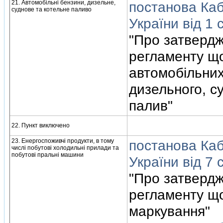
21. Автомобiльнi бензини, дизельне,
постанова Кабi
суднове та котельне паливо
України вiд 1 
"Про затвердж
регламенту щ
автомобiльних
дизельного, с
палив"
22. Пункт виключено
23. Енергоспоживчi продукти, в тому
постанова Кабi
числi побутовi холодильнi прилади та
побутовi пральнi машини
України вiд 7
"Про затвердж
регламенту щ
маркування"