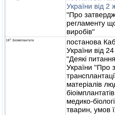
України вiд 2 
"Про затвердж
регламенту щ
виробiв"
1
постанова Кабi
18
. Бiоiмплантати
України вiд 2
"Деякi питання
України "Про 
трансплантацi
матерiалiв лю
бiоiмплантатiв
медико-бiолог
тварин, умов 