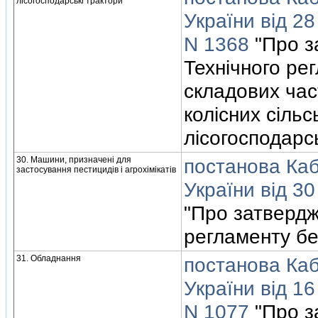
лiсогосподарськi трактори
України вiд 28
N 1368
"Про з
Технiчного ре
складових час
колiсних сiль
лiсогосподарс
30. Машини, призначенi для
постанова Кабi
застосування пестицидiв i агрохiмiкатiв
України вiд 30
"Про затвердж
регламенту б
31. Обладнання
постанова Кабi
України вiд 16
N 1077
"Про з