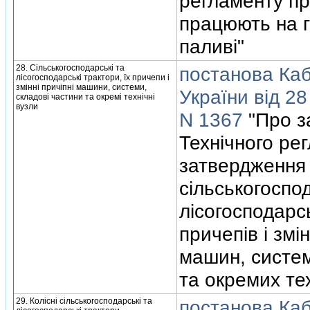
регламенту пр
працюють на 
паливi"
28. Сiльськогосподарськi та
постанова Кабi
лiсогосподарськi трактори, їх причепи i
змiннi причiпнi машини, системи,
України вiд 28
складовi частини та окремi технiчнi
вузли
N 1367
"Про з
Технiчного ре
затвердження
сiльськогоспо
лiсогосподарсь
причепiв i змi
машин, систем
та окремих тех
29. Колiснi сiльськогосподарськi та
постанова Кабi