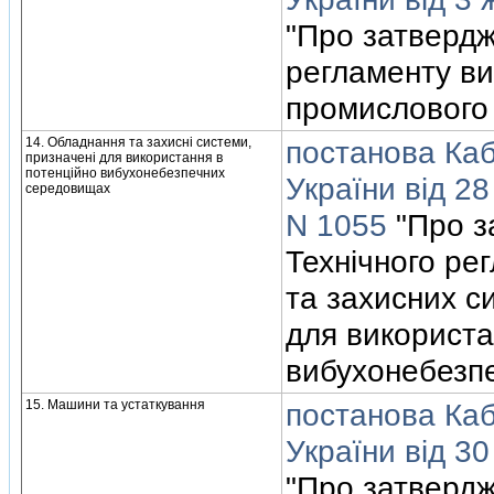
"Про затвердж
регламенту ви
промислового
14. Обладнання та захиснi системи,
постанова Кабi
призначенi для використання в
потенцiйно вибухонебезпечних
України вiд 28
середовищах
N 1055
"Про з
Технiчного ре
та захисних с
для використа
вибухонебезп
15. Машини та устаткування
постанова Кабi
України вiд 30
"Про затвердж