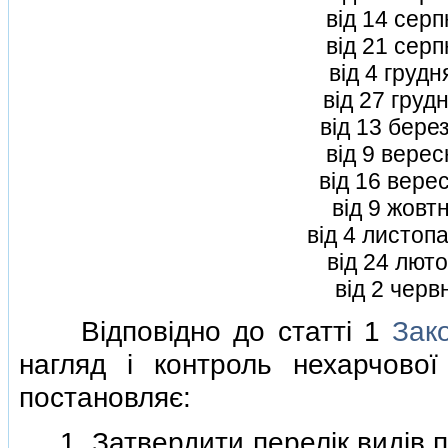
вiд 14 сер
вiд 21 сер
вiд 4 груд
вiд 27 груд
вiд 13 бере
вiд 9 вере
вiд 16 вере
вiд 9 жовт
вiд 4 листоп
вiд 24 люто
вiд 2 черв
Вiдповiдно до статтi 1
Зак
нагляд i контроль нехарчової 
постановляє:
1. Затвердити перелiк видiв пр