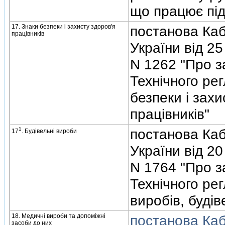
що працює пiд
17. Знаки безпеки i захисту здоров'я
постанова Кабi
працiвникiв
України вiд 2
N 1262 "Про 
Технiчного ре
безпеки i захи
працiвникiв"
1
постанова Кабi
17
. Будiвельнi вироби
України вiд 20
N 1764 "Про 
Технiчного ре
виробiв, будiв
18. Медичнi вироби та допомiжнi
постанова Кабi
засоби до них