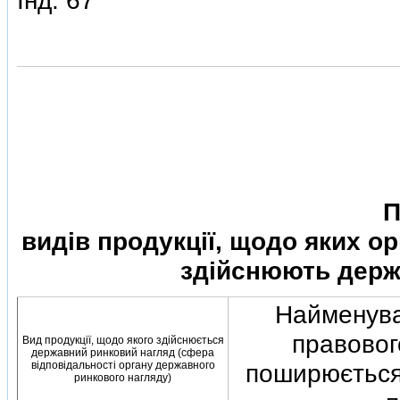
Iнд. 67
П
видiв продукцiї, щодо яких о
здiйснюють держ
Найменува
правового
Вид продукцiї, щодо якого здiйснюється
державний ринковий нагляд (сфера
вiдповiдальностi органу державного
поширюється 
ринкового нагляду)