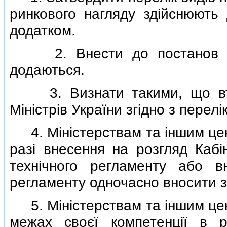
ринкового нагляду здiйснюють 
додатком.
2. Внести до постанов Кабi
додаються.
3. Визнати такими, що втра
Мiнiстрiв України згiдно з перел
4. Мiнiстерствам та iншим цен
разi внесення на розгляд Кабiн
технiчного регламенту або в
регламенту одночасно вносити зм
5. Мiнiстерствам та iншим цен
межах своєї компетенцiї в р