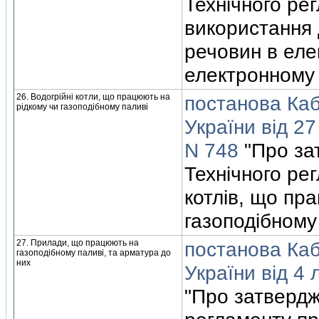
Технiчного ре
використання 
речовин в еле
електронному 
26. Водогрiйнi котли, що працюють на
постанова Кабi
рiдкому чи газоподiбному паливi
України вiд 27
N 748
"Про за
Технiчного ре
котлiв, що пр
газоподiбному
27. Прилади, що працюють на
постанова Кабi
газоподiбному паливi, та арматура до
них
України вiд 4
"Про затвердж