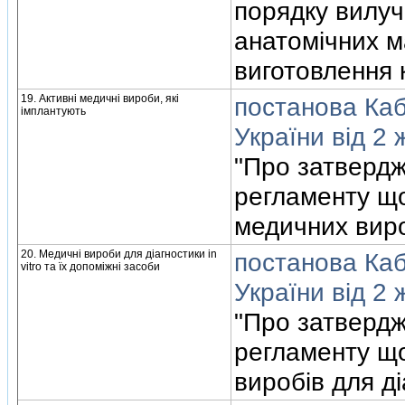
порядку вилуч
анатомiчних м
виготовлення 
19. Активнi медичнi вироби, якi
постанова Кабi
iмплантують
України вiд 2 
"Про затвердж
регламенту щ
медичних виро
20. Медичнi вироби для дiагностики in
постанова Кабi
vitro та їх допомiжнi засоби
України вiд 2 
"Про затвердж
регламенту щ
виробiв для дiа