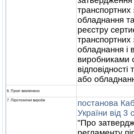
затвердження 
транспортних з
обладнання т
реєстру серти
транспортних 
обладнання i 
виробниками с
вiдповiдностi 
або обладнан
6. Пункт виключено
7. Пiротехнiчнi вироби
постанова Кабi
України вiд 3 
"Про затвердж
регламенту пi