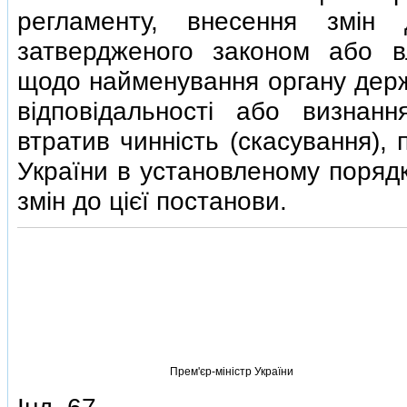
регламенту, внесення змiн 
затвердженого законом або в
щодо найменування органу держ
вiдповiдальностi або визнан
втратив чиннiсть (скасування), 
України в установленому порядк
змiн до цiєї постанови.
Прем'єр-мiнiстр України