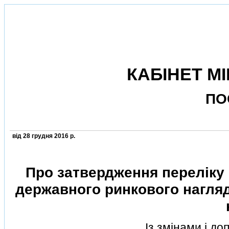
КАБIНЕТ МI
ПО
вiд 28 грудня 2016 р.
Про затвердження перелiку 
державного ринкового нагля
Iз змiнами i д