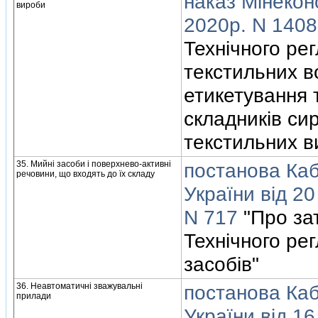
наказ Мiнекон
вироби
2020р. N 1408
Технiчного ре
текстильних во
етикетування 
складникiв си
текстильних в
35. Мийнi засоби i поверхнево-активнi
постанова Кабi
речовини, що входять до їх складу
України вiд 20
N 717
"Про за
Технiчного ре
засобiв"
36. Неавтоматичнi зважувальнi
постанова Кабi
прилади
України вiд 16