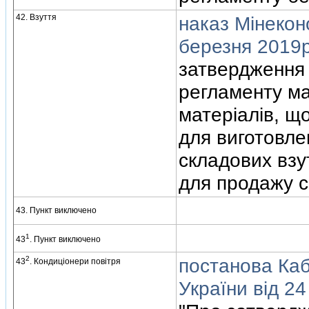
42. Взуття
наказ Мiнекон
березня 2019р
затвердження 
регламенту м
матерiалiв, щ
для виготовле
складових взу
для продажу 
43. Пункт виключено
1
43
. Пункт виключено
2
постанова Кабi
43
. Кондицiонери повiтря
України вiд 2