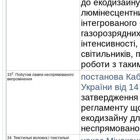
до екодизайну
люмiнесцентн
iнтегрованого 
газорозрядних
iнтенсивностi,
свiтильникiв,
роботи з таки
2
постанова Кабi
33
. Побутовi лампи неспрямованого
випромiнення
України вiд 1
затвердження 
регламенту щ
екодизайну дл
неспрямовано
34. Текстильнi волокна i текстильнi