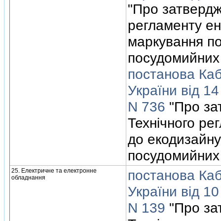
"Про затвердж
регламенту ен
маркування п
посудомийних
постанова Кабi
України вiд 1
N 736
"Про за
Технiчного ре
до екодизайну
посудомийних
25. Електричне та електронне
постанова Кабi
обладнання
України вiд 1
N 139
"Про за