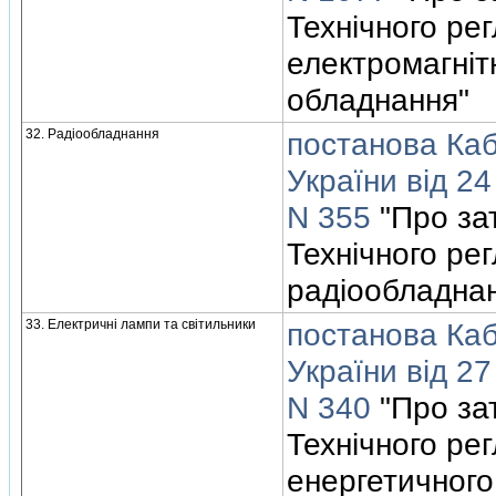
Технiчного ре
електромагнiтн
обладнання"
32. Радiообладнання
постанова Кабi
України вiд 24
N 355
"Про за
Технiчного ре
радiообладна
33. Електричнi лампи та свiтильники
постанова Кабi
України вiд 27
N 340
"Про за
Технiчного ре
енергетичного