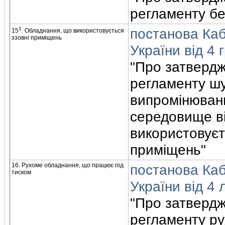
регламенту б
1
постанова Кабi
15
. Обладнання, що використовується
ззовнi примiщень
України вiд 4 
"Про затвердж
регламенту ш
випромiнюван
середовище в
використовуєт
примiщень"
16. Рухоме обладнання, що працює пiд
постанова Кабi
тиском
України вiд 4
"Про затвердж
регламенту ру