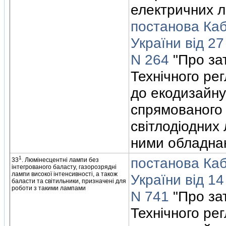
електричних л
постанова Кабi
України вiд 2
N 264
"Про за
Технiчного ре
до екодизайну
спрямованого 
свiтлодiодних 
ними обладна
1
постанова Кабi
33
. Люмiнесцентнi лампи без
iнтегрованого баласту, газорозряднi
лампи високої iнтенсивностi, а також
України вiд 1
баласти та свiтильники, призначенi для
роботи з такими лампами
N 741
"Про за
Технiчного ре