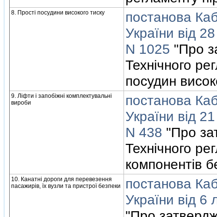
8. Простi посудини високого тиску
постанова Кабi
України вiд 28
N 1025
"Про з
Технiчного ре
посудин висок
9. Лiфти i запобiжнi комплектувальнi
постанова Кабi
вироби
України вiд 2
N 438
"Про за
Технiчного рег
компонентiв б
10. Канатнi дороги для перевезення
постанова Кабi
пасажирiв, їх вузли та пристрої безпеки
України вiд 6
"Про затвердж