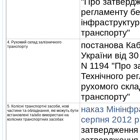
"Про затвердж
регламенту бе
iнфраструктур
транспорту"
4. Рухомий склад залiзничного
постанова Кабi
транспорту
України вiд 30
N 1194 "Про 
Технiчного ре
рухомого скла
транспорту"
5. Колiснi транспортнi засоби, новi
наказ Мiнiнфр
частини та обладнання, якi можуть бути
встановленi та/або використанi на
серпня 2012 р
колiсних транспортних засобах
затвердження