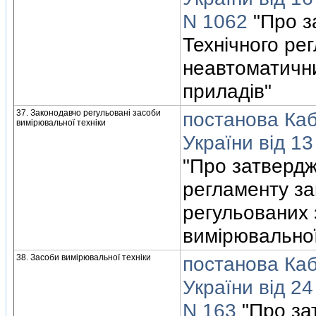
N 1062
"Про з
Технiчного ре
неавтоматичн
приладiв"
37. Законодавчо регульованi засоби
постанова Кабi
вимiрювальної технiки
України вiд 13
"Про затвердж
регламенту з
регульованих 
вимiрювальної
38. Засоби вимiрювальної технiки
постанова Кабi
України вiд 24
N 163
"Про за