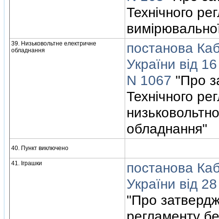
Технiчного ре
вимiрювальної
39. Низьковольтне електричне
постанова Кабi
обладнання
України вiд 16
N 1067
"Про з
Технiчного ре
низьковольтно
обладнання"
40. Пункт виключено
41. Iграшки
постанова Кабi
України вiд 2
"Про затвердж
регламенту бе