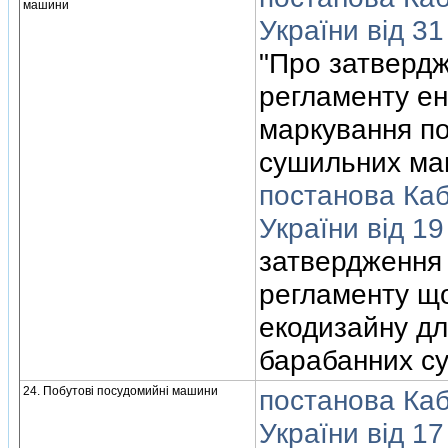
машини
України вiд 3
"Про затвердж
регламенту ен
маркування п
сушильних ма
постанова Кабi
України вiд 1
затвердження 
регламенту щ
екодизайну дл
барабанних с
24. Побутовi посудомийнi машини
постанова Кабi
України вiд 17