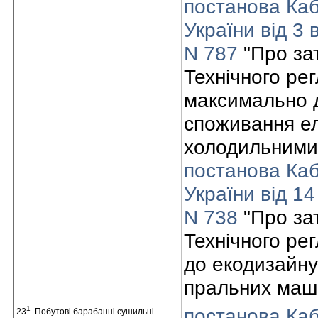
постанова Кабi
України вiд 3
N 787
"Про за
Технiчного ре
максимально 
споживання ел
холодильними
постанова Кабi
України вiд 1
N 738
"Про за
Технiчного ре
до екодизайну
пральних маш
1
постанова Кабi
23
. Побутовi барабаннi сушильнi