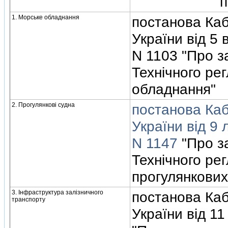
п
1. Морське обладнання
постанова Кабi
України вiд 5 
N 1103 "Про 
Технiчного ре
обладнання"
2. Прогулянковi судна
постанова Кабi
України вiд 9 
N 1147
"Про з
Технiчного ре
прогулянкових
3. Iнфраструктура залiзничного
постанова Кабi
транспорту
України вiд 11