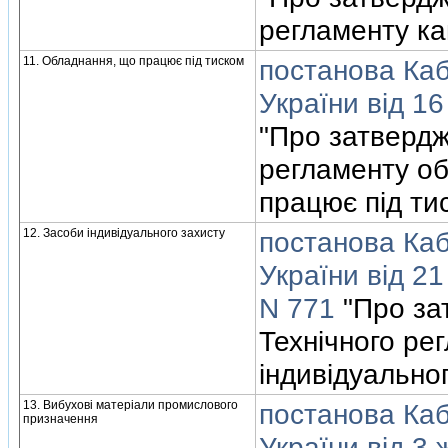
регламенту ка
11. Обладнання, що працює пiд тиском
постанова Кабi
України вiд 16
"Про затвердж
регламенту о
працює пiд ти
12. Засоби iндивiдуального захисту
постанова Кабi
України вiд 2
N 771
"Про за
Технiчного ре
iндивiдуально
13. Вибуховi матерiали промислового
постанова Кабi
призначення
України вiд 3